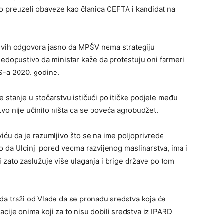
smo preuzeli obaveze kao članica CEFTA i kandidat na
ćevih odgovora jasno da MPŠV nema strategiju
 nedopustivo da ministar kaže da protestuju oni farmeri
S-a 2020. godine.
e stanje u stočarstvu ističući političke podjele među
tvo nije učinilo ništa da se poveća agrobudžet.
viću da je razumljivo što se na ime poljoprivrede
ao da Ulcinj, pored veoma razvijenog maslinarstva, ima i
 zato zaslužuje više ulaganja i brige države po tom
 da traži od Vlade da se pronađu sredstva koja će
ije onima koji za to nisu dobili sredstva iz IPARD