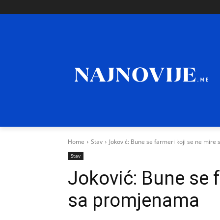
Home
Stav
Joković: Bune se farmeri koji se ne mir
Stav
Joković: Bune se f
sa promjenama