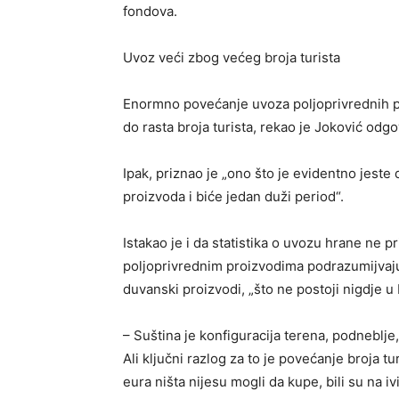
fondova.
Uvoz veći zbog većeg broja turista
Enormno povećanje uvoza poljoprivrednih pro
do rasta broja turista, rekao je Joković odg
Ipak, priznao je „ono što je evidentno jeste
proizvoda i biće jedan duži period“.
Istakao je i da statistika o uvozu hrane ne pr
poljoprivrednim proizvodima podrazumijvaju 
duvanski proizvodi, „što ne postoji nigdje u 
– Suština je konfiguracija terena, podneblje,
Ali ključni razlog za to je povećanje broja t
eura ništa nijesu mogli da kupe, bili su na iv