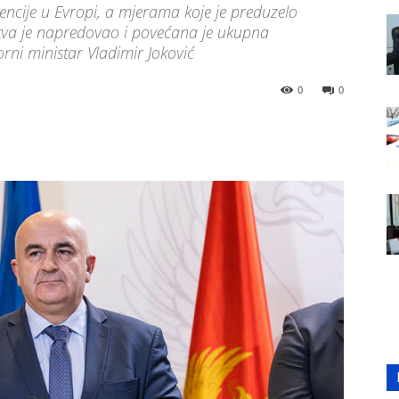
encije u Evropi, a mjerama koje je preduzelo
stva je napredovao i povećana je ukupna
orni ministar Vladimir Joković
0
0