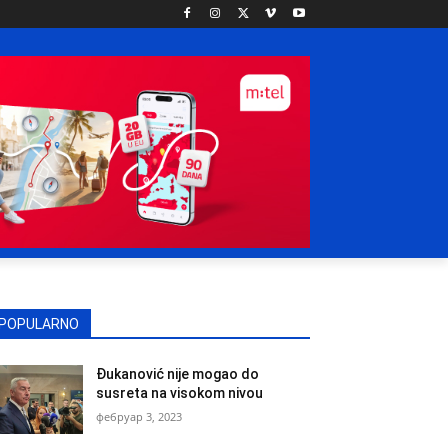
POPULARNO
Đukanović nije mogao do
susreta na visokom nivou
фебруар 3, 2023