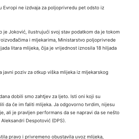
 Evropi ne izdvaja za poljoprivredu pet odsto iz
 je Joković, ilustrujući svoj stav podatkom da je tokom
roizvođačima i mljekarima, Ministarstvo poljoprivrede
ada litara mlijeka, čija je vrijednost iznosila 18 hiljada
 javni poziv za otkup viška mlijeka iz mljekarskog
dana dobili smo zahtjev za ljeto. Isti oni koji su
li da će im faliti mlijeka. Ja odgovorno tvrdim, nijesu
dje, ali je pravljen performans da se napravi da se nešto
ci Aleksandri Despotović (DPS).
stila pravo i privremeno obustavila uvoz mlijeka,