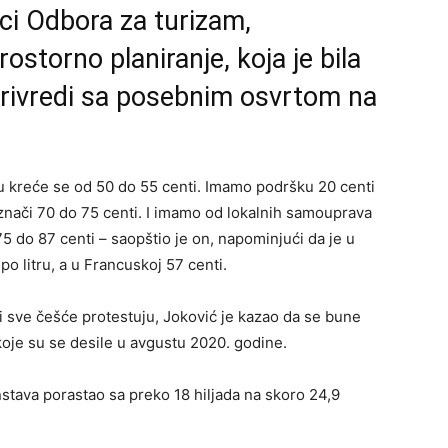
ici Odbora za turizam,
rostorno planiranje, koja je bila
privredi sa posebnim osvrtom na
tru kreće se od 50 do 55 centi. Imamo podršku 20 centi
 znači 70 do 75 centi. I imamo od lokalnih samouprava
75 do 87 centi – saopštio je on, napominjući da je u
o litru, a u Francuskoj 57 centi.
i sve češće protestuju, Joković je kazao da se bune
 koje su se desile u avgustu 2020. godine.
nstava porastao sa preko 18 hiljada na skoro 24,9