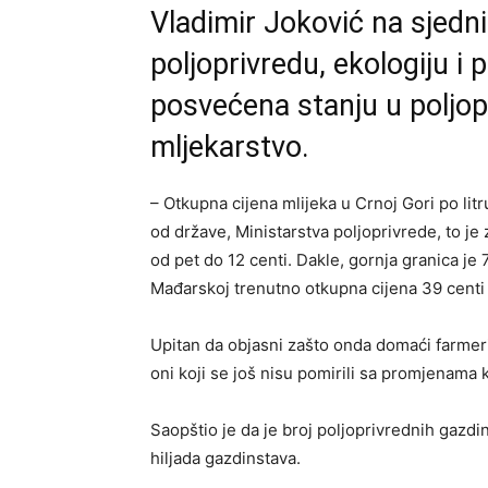
Vladimir Joković na sjedn
poljoprivredu, ekologiju i p
posvećena stanju u poljo
mljekarstvo.
– Otkupna cijena mlijeka u Crnoj Gori po li
od države, Ministarstva poljoprivrede, to je
od pet do 12 centi. Dakle, gornja granica je 
Mađarskoj trenutno otkupna cijena 39 centi p
Upitan da objasni zašto onda domaći farmer
oni koji se još nisu pomirili sa promjenama
Saopštio je da je broj poljoprivrednih gazdi
hiljada gazdinstava.