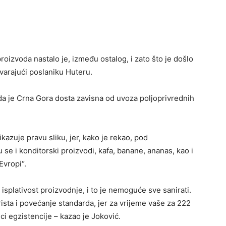
izvoda nastalo je, između ostalog, i zato što je došlo
ovarajući poslaniku Huteru.
 da je Crna Gora dosta zavisna od uvoza poljoprivrednih
ikazuje pravu sliku, jer, kako je rekao, pod
se i konditorski proizvodi, kafa, banane, ananas, kao i
Evropi“.
 isplativost proizvodnje, i to je nemoguće sve sanirati.
urista i povećanje standarda, jer za vrijeme vaše za 222
ici egzistencije – kazao je Joković.