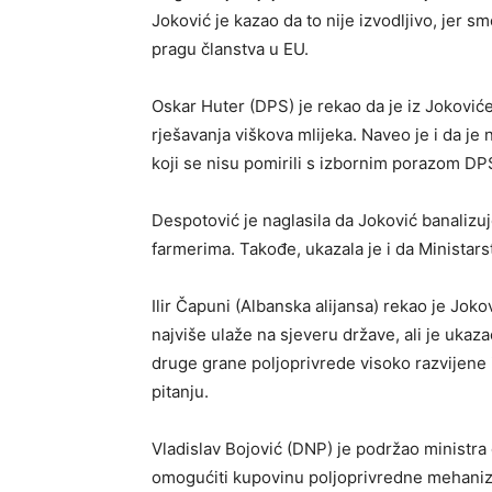
Joković je kazao da to nije izvodljivo, jer 
pragu članstva u EU.
Oskar Huter (DPS) je rekao da je iz Jokovi
rješavanja viškova mlijeka. Naveo je i da je
koji se nisu pomirili s izbornim porazom DP
Despotović je naglasila da Joković banalizuj
farmerima. Takođe, ukazala je i da Ministars
Ilir Čapuni (Albanska alijansa) rekao je Joko
najviše ulaže na sjeveru države, ali je ukaz
druge grane poljoprivrede visoko razvijene i
pitanju.
Vladislav Bojović (DNP) je podržao ministra
omogućiti kupovinu poljoprivredne mehanizac