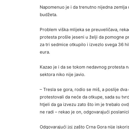
Napomenuo je i da trenutno nijedna zemlja u
budžeta.
Problem viška mlijeka se preuveličava, rekao
protesta prošle jeseni u želji da pomogne p
za tri sedmice otkupilo i izvezlo svega 36 hilj
eura.
Kazao je i da se tokom nedavnog protesta na
sektora niko nije javio.
– Tresla se gora, rodio se miš, a poslije dva 
protestovali da neće da otkupe, sada su tvrdi
htjeli da ga izvezu zato što im je trebalo ov
ne radi – rekao je on, odgovarajući poslani
Odgovarajući joj zašto Crna Gora nije iskori