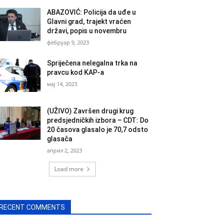
ABAZOVIĆ: Policija da uđe u
Glavni grad, trajekt vraćen
državi, popis u novembru
фебруар 9, 2023
Spriječena nelegalna trka na
pravcu kod KAP-a
мај 14, 2023
(UŽIVO) Završen drugi krug
predsjedničkih izbora – CDT: Do
20 časova glasalo je 70,7 odsto
glasača
април 2, 2023
Load more
RECENT COMMENTS