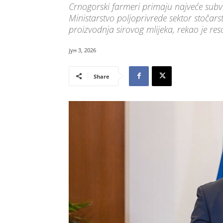
Crnogorski farmeri primaju najveće subv
Ministarstvo poljoprivrede sektor stočar
proizvodnja sirovog mlijeka, rekao je res
јун 3, 2026
Share