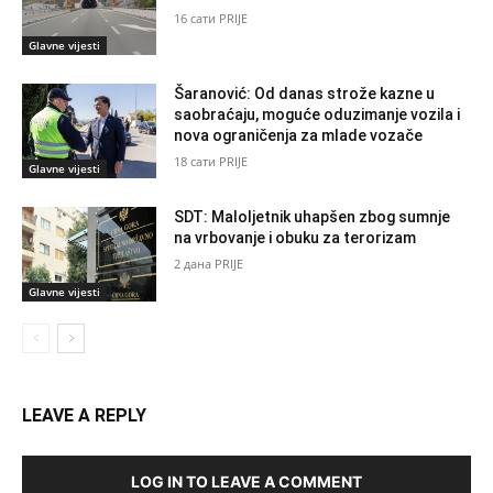
16 сати PRIJE
Glavne vijesti
Šaranović: Od danas strože kazne u
saobraćaju, moguće oduzimanje vozila i
nova ograničenja za mlade vozače
18 сати PRIJE
Glavne vijesti
SDT: Maloljetnik uhapšen zbog sumnje
na vrbovanje i obuku za terorizam
2 дана PRIJE
Glavne vijesti
LEAVE A REPLY
LOG IN TO LEAVE A COMMENT