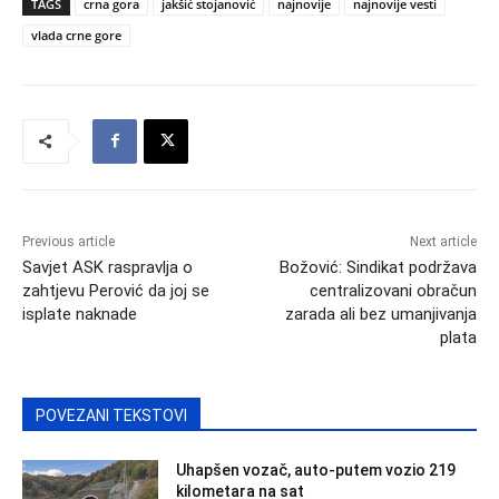
TAGS
crna gora
jakšić stojanović
najnovije
najnovije vesti
vlada crne gore
Previous article
Next article
Savjet ASK raspravlja o
Božović: Sindikat podržava
zahtjevu Perović da joj se
centralizovani obračun
isplate naknade
zarada ali bez umanjivanja
plata
POVEZANI TEKSTOVI
Uhapšen vozač, auto-putem vozio 219
kilometara na sat