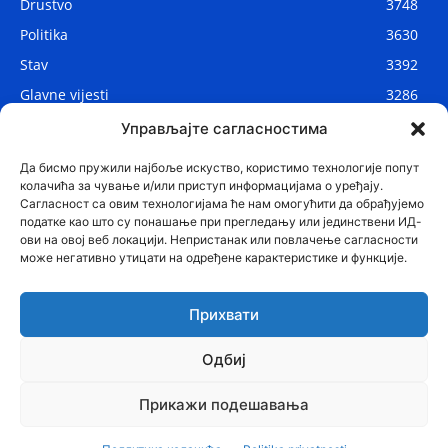
Drustvo
3748
Politika
3630
Stav
3392
Glavne vijesti
3286
Lokalne vijesti
2908
Управљајте сагласностима
Svijet
1075
Да бисмо пружили најбоље искуство, користимо технологије попут
колачића за чување и/или приступ информацијама о уређају.
Сагласност са овим технологијама ће нам омогућити да обрађујемо
податке као што су понашање при прегледању или јединствени ИД-
ови на овој веб локацији. Непристанак или повлачење сагласности
може негативно утицати на одређене карактеристике и функције.
Прихвати
Одбиј
© Najnovije.me
Прикажи подешавања
Glavne vijesti
Politika
Drustvo
Region
Stav
Sport
Svijet