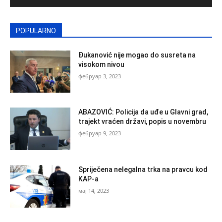
POPULARNO
Đukanović nije mogao do susreta na
visokom nivou
фебруар 3, 2023
ABAZOVIĆ: Policija da uđe u Glavni grad,
trajekt vraćen državi, popis u novembru
фебруар 9, 2023
Spriječena nelegalna trka na pravcu kod
KAP-a
мај 14, 2023