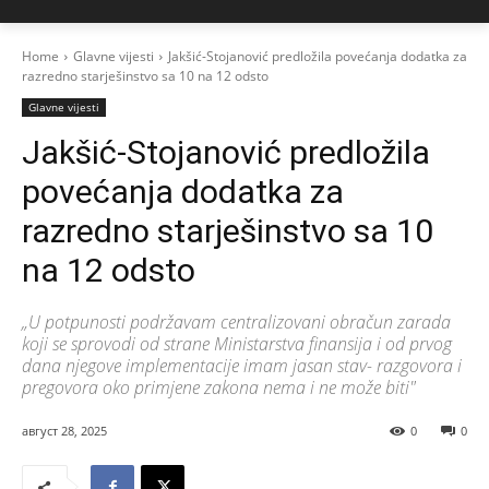
Home
Glavne vijesti
Jakšić-Stojanović predložila povećanja dodatka za
razredno starješinstvo sa 10 na 12 odsto
Glavne vijesti
Jakšić-Stojanović predložila
povećanja dodatka za
razredno starješinstvo sa 10
na 12 odsto
„U potpunosti podržavam centralizovani obračun zarada
koji se sprovodi od strane Ministarstva finansija i od prvog
dana njegove implementacije imam jasan stav- razgovora i
pregovora oko primjene zakona nema i ne može biti"
август 28, 2025
0
0