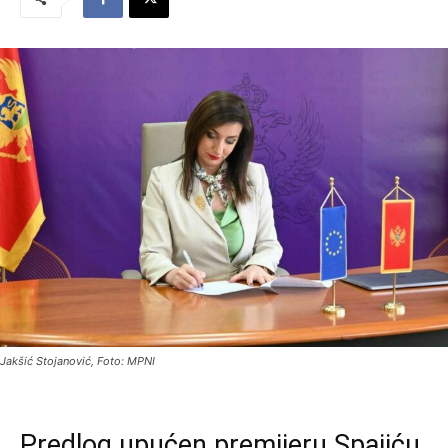
Jakšić Stojanović, Foto: MPNI
Predlog upućen premijeru Spajiću