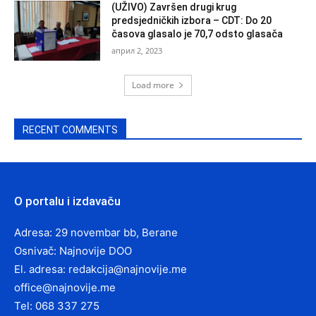
(UŽIVO) Završen drugi krug
predsjedničkih izbora – CDT: Do 20
časova glasalo je 70,7 odsto glasača
април 2, 2023
Load more
RECENT COMMENTS
O portalu i izdavaču
Adresa: 29 novembar bb, Berane
Osnivač: Najnovije DOO
El. adresa:
redakcija@najnovije.me
office@najnovije.me
Tel: 068 337 275