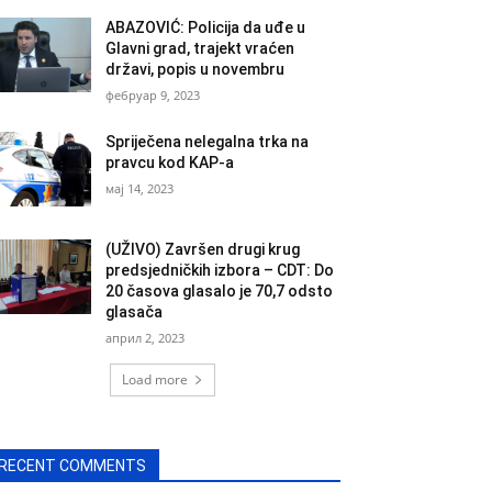
ABAZOVIĆ: Policija da uđe u
Glavni grad, trajekt vraćen
državi, popis u novembru
фебруар 9, 2023
Spriječena nelegalna trka na
pravcu kod KAP-a
мај 14, 2023
(UŽIVO) Završen drugi krug
predsjedničkih izbora – CDT: Do
20 časova glasalo je 70,7 odsto
glasača
април 2, 2023
Load more
RECENT COMMENTS