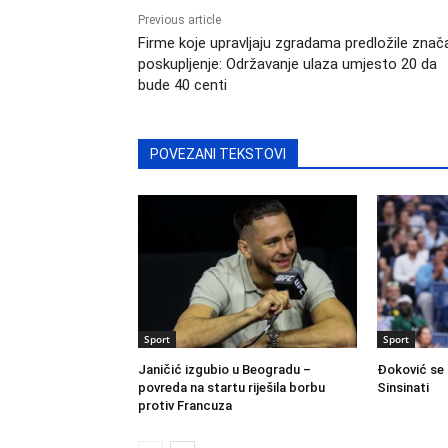
Previous article
Firme koje upravljaju zgradama predložile znač
poskupljenje: Održavanje ulaza umjesto 20 da
bude 40 centi
POVEZANI TEKSTOVI
Sport
Sport
Janičić izgubio u Beogradu –
Đoković se 
povreda na startu riješila borbu
Sinsinati
protiv Francuza