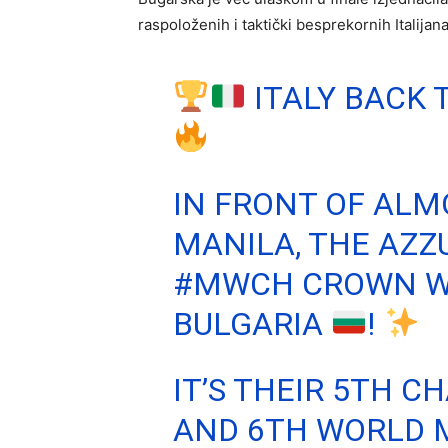
raspoloženih i taktički besprekornih Italijan
ITALY BACK 
IN FRONT OF ALMO
MANILA, THE AZZ
#MWCH
CROWN WI
BULGARIA
!
IT’S THEIR 5TH C
AND 6TH WORLD 