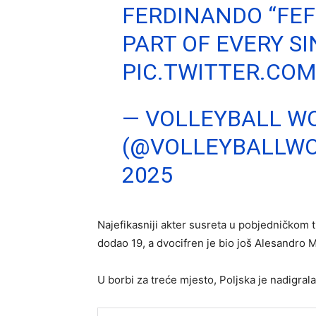
FERDINANDO “FEF
PART OF EVERY SI
PIC.TWITTER.C
— VOLLEYBALL W
(@VOLLEYBALLW
2025
Najefikasniji akter susreta u pobjedničkom 
dodao 19, a dvocifren je bio još Alesandro M
U borbi za treće mjesto, Poljska je nadigral