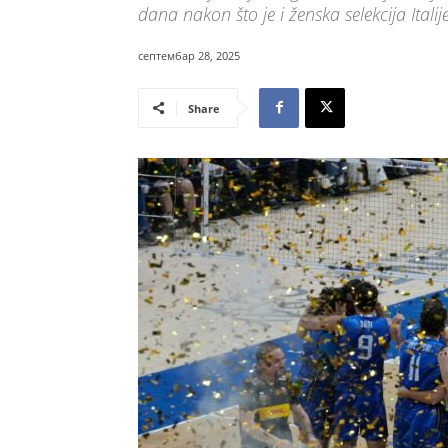
dana nakon što je i ženska selekcija Ital
септембар 28, 2025
Share