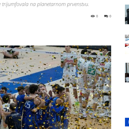
ije trijumfovala na planetarnom prvenstvu.
0
0