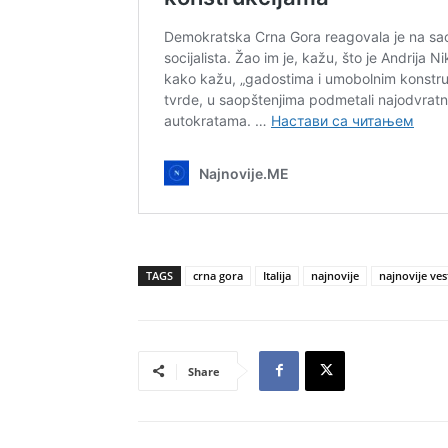
TAGS
crna gora
Italija
najnovije
najnovije ves
Share