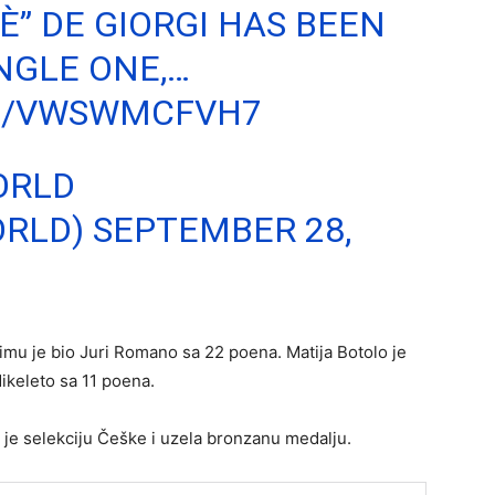
È” DE GIORGI HAS BEEN
NGLE ONE,…
OM/VWSWMCFVH7
ORLD
ORLD)
SEPTEMBER 28,
timu je bio Juri Romano sa 22 poena. Matija Botolo je
ikeleto sa 11 poena.
a je selekciju Češke i uzela bronzanu medalju.