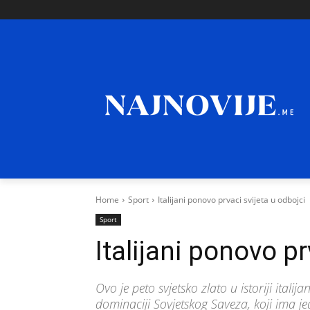
Home
Sport
Italijani ponovo prvaci svijeta u odbojci
Sport
Italijani ponovo pr
Ovo je peto svjetsko zlato u istoriji italij
dominaciji Sovjetskog Saveza, koji ima j