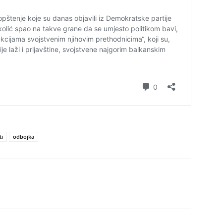
ti
odbojka