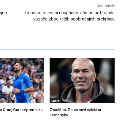
Next article
ajno
Za osam mjeseci uhapšeno više od pet hiljada
vozača zbog težih saobraćajnih prekršaja
Sport
u Crnoj Gori priprema za
Zvanično: Zidan novi selektor
Francuske