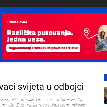
vaci svijeta u odbojci
anske muške odbojke, čime su se približili večitoj
edno više. Zlato muškaraca dolazi samo nekoliko