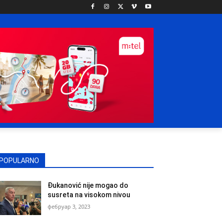
POPULARNO
Đukanović nije mogao do
susreta na visokom nivou
фебруар 3, 2023