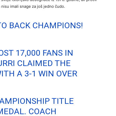
a nisu imali snage za još jedno čudo.
TO BACK CHAMPIONS!
ST 17,000 FANS IN
URRI CLAIMED THE
TH A 3-1 WIN OVER
HAMPIONSHIP TITLE
MEDAL. COACH