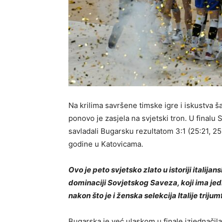
Na krilima savršene timske igre i iskustva 
ponovo je zasjela na svjetski tron. U finalu S
savladali Bugarsku rezultatom 3:1 (25:21, 25:1
godine u Katovicama.
Ovo je peto svjetsko zlato u istoriji italija
dominaciji Sovjetskog Saveza, koji ima je
nakon što je i ženska selekcija Italije tri
Bugarska je već ulaskom u finale izjednačila 