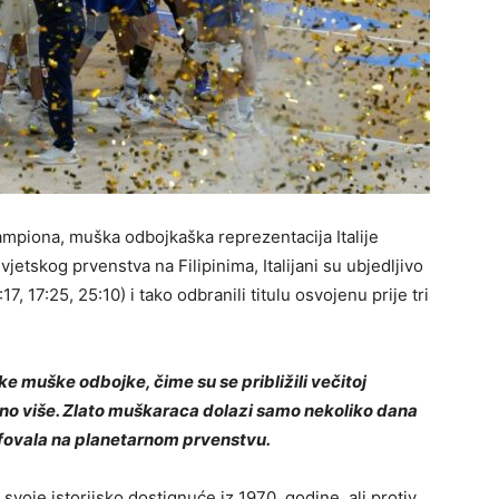
šampiona, muška odbojkaška reprezentacija Italije
vjetskog prvenstva na Filipinima, Italijani su ubjedljivo
7, 17:25, 25:10) i tako odbranili titulu osvojenu prije tri
nske muške odbojke, čime su se približili večitoj
dno više. Zlato muškaraca dolazi samo nekoliko dana
jumfovala na planetarnom prvenstvu.
svoje istorijsko dostignuće iz 1970. godine, ali protiv