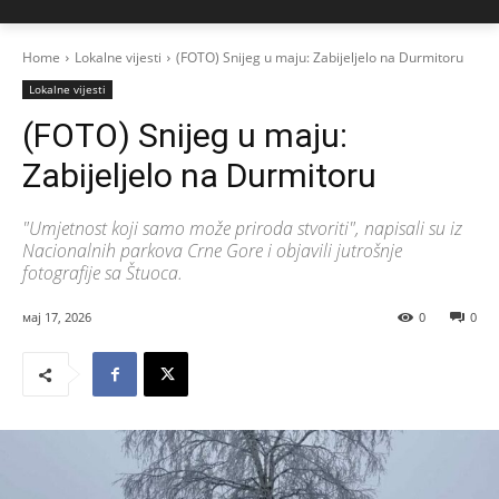
Home
Lokalne vijesti
(FOTO) Snijeg u maju: Zabijeljelo na Durmitoru
Lokalne vijesti
(FOTO) Snijeg u maju:
Zabijeljelo na Durmitoru
"Umjetnost koji samo može priroda stvoriti", napisali su iz
Nacionalnih parkova Crne Gore i objavili jutrošnje
fotografije sa Štuoca.
мај 17, 2026
0
0