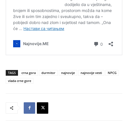
TAGS
crna gora
durmitor
najnovije
najnovije vesti
NPCG
vlada crne gore