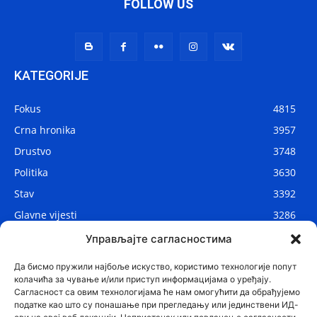
FOLLOW US
KATEGORIJE
Fokus
4815
Crna hronika
3957
Drustvo
3748
Politika
3630
Stav
3392
Glavne vijesti
3286
Lokalne vijesti
2908
Управљајте сагласностима
Svijet
1075
Да бисмо пружили најбоље искуство, користимо технологије попут
колачића за чување и/или приступ информацијама о уређају.
Сагласност са овим технологијама ће нам омогућити да обрађујемо
податке као што су понашање при прегледању или јединствени ИД-