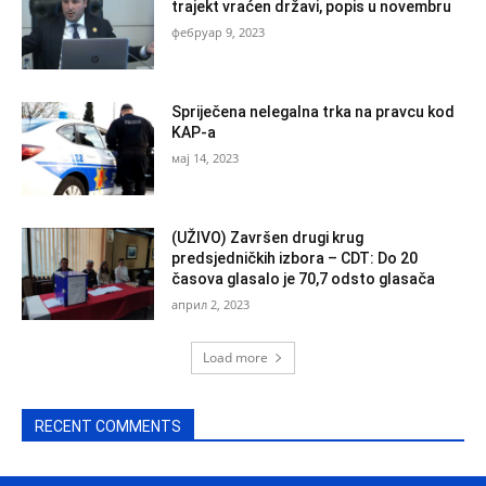
trajekt vraćen državi, popis u novembru
фебруар 9, 2023
Spriječena nelegalna trka na pravcu kod
KAP-a
мај 14, 2023
(UŽIVO) Završen drugi krug
predsjedničkih izbora – CDT: Do 20
časova glasalo je 70,7 odsto glasača
април 2, 2023
Load more
RECENT COMMENTS