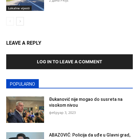
2 дана PRIJE
Lokalne vijesti
LEAVE A REPLY
LOG IN TO LEAVE A COMMENT
POPULARNO
Đukanović nije mogao do susreta na
visokom nivou
фебруар 3, 2023
ABAZOVIĆ: Policija da uđe u Glavni grad,