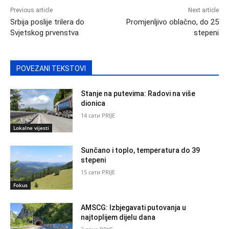
Previous article
Next article
Srbija poslije trilera do
Promjenljivo oblačno, do 25
Svjetskog prvenstva
stepeni
POVEZANI TEKSTOVI
Stanje na putevima: Radovi na više
dionica
14 сати PRIJE
Lokalne vijesti
Sunčano i toplo, temperatura do 39
stepeni
15 сати PRIJE
Fokus
AMSCG: Izbjegavati putovanja u
najtoplijem dijelu dana