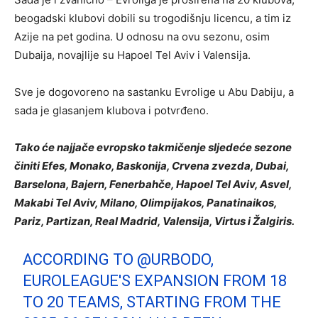
beogadski klubovi dobili su trogodišnju licencu, a tim iz
Azije na pet godina. U odnosu na ovu sezonu, osim
Dubaija, novajlije su Hapoel Tel Aviv i Valensija.
Sve je dogovoreno na sastanku Evrolige u Abu Dabiju, a
sada je glasanjem klubova i potvrđeno.
Tako će najjače evropsko takmičenje sljedeće sezone
činiti Efes, Monako, Baskonija, Crvena zvezda, Dubai,
Barselona, Bajern, Fenerbahče, Hapoel Tel Aviv, Asvel,
Makabi Tel Aviv, Milano, Olimpijakos, Panatinaikos,
Pariz, Partizan, Real Madrid, Valensija, Virtus i Žalgiris.
ACCORDING TO
@URBODO
,
EUROLEAGUE'S EXPANSION FROM 18
TO 20 TEAMS, STARTING FROM THE