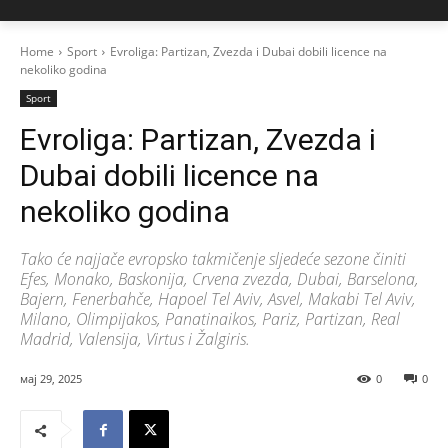
Home
Sport
Evroliga: Partizan, Zvezda i Dubai dobili licence na
nekoliko godina
Sport
Evroliga: Partizan, Zvezda i
Dubai dobili licence na
nekoliko godina
Tako će najjače evropsko takmičenje sljedeće sezone činiti
Efes, Monako, Baskonija, Crvena zvezda, Dubai, Barselona,
Bajern, Fenerbahče, Hapoel Tel Aviv, Asvel, Makabi Tel Aviv,
Milano, Olimpijakos, Panatinaikos, Pariz, Partizan, Real
Madrid, Valensija, Virtus i Žalgiris.
мај 29, 2025
0
0