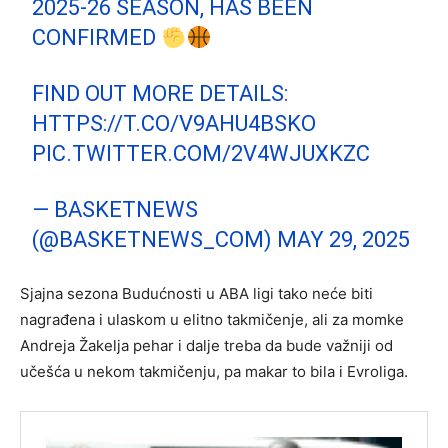
2025-26 SEASON, HAS BEEN
CONFIRMED
FIND OUT MORE DETAILS:
HTTPS://T.CO/V9AHU4BSKO
PIC.TWITTER.COM/2V4WJUXKZC
— BASKETNEWS
(@BASKETNEWS_COM)
MAY 29, 2025
Sjajna sezona Budućnosti u ABA ligi tako neće biti
nagrađena i ulaskom u elitno takmičenje, ali za momke
Andreja Žakelja pehar i dalje treba da bude važniji od
učešća u nekom takmičenju, pa makar to bila i Evroliga.