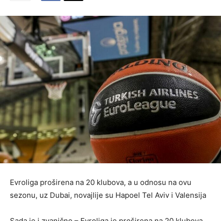
Evroliga proširena na 20 klubova, a u odnosu na ovu
sezonu, uz Dubai, novajlije su Hapoel Tel Aviv i Valensija
Sada je i zvanično – Evroliga je proširena na 20 klubova,