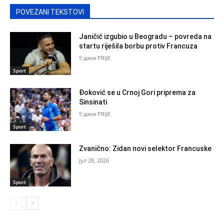
POVEZANI TEKSTOVI
Janičić izgubio u Beogradu – povreda na
startu riješila borbu protiv Francuza
5 дана PRIJE
Sport
Đoković se u Crnoj Gori priprema za
Sinsinati
5 дана PRIJE
Sport
Zvanično: Zidan novi selektor Francuske
јул 28, 2026
Sport