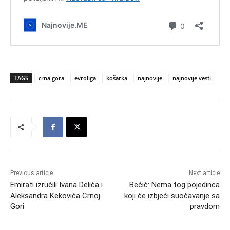
TAGS
crna gora
evroliga
košarka
najnovije
najnovije vesti
Previous article
Next article
Emirati izručili Ivana Delića i
Bečić: Nema tog pojedinca
Aleksandra Kekovića Crnoj
koji će izbjeći suočavanje sa
Gori
pravdom