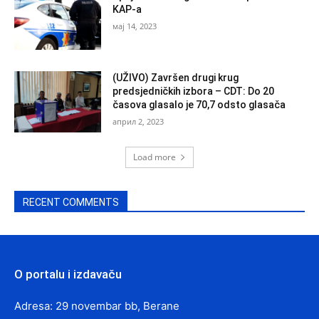
KAP-a
мај 14, 2023
(UŽIVO) Završen drugi krug
predsjedničkih izbora – CDT: Do 20
časova glasalo je 70,7 odsto glasača
април 2, 2023
Load more
RECENT COMMENTS
O portalu i izdavaču
Adresa: 29 novembar bb, Berane