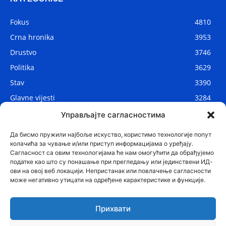
Fokus
4810
Crna hronika
3953
Drustvo
3746
Politika
3629
Stav
3390
Glavne vijesti
3284
Lokalne vijesti
2906
Управљајте сагласностима
Svijet
1075
Да бисмо пружили најбоље искуство, користимо технологије попут
колачића за чување и/или приступ информацијама о уређају.
Сагласност са овим технологијама ће нам омогућити да обрађујемо
податке као што су понашање при прегледању или јединствени ИД-
ови на овој веб локацији. Непристанак или повлачење сагласности
може негативно утицати на одређене карактеристике и функције.
Прихвати