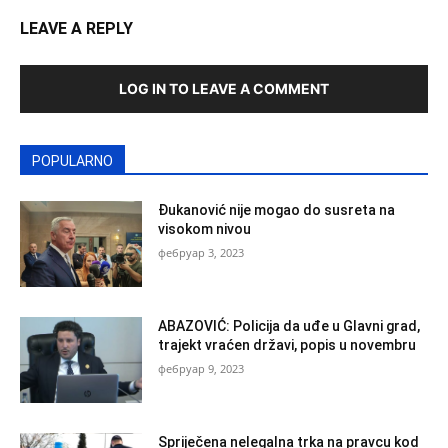
LEAVE A REPLY
LOG IN TO LEAVE A COMMENT
POPULARNO
Đukanović nije mogao do susreta na
visokom nivou
фебруар 3, 2023
ABAZOVIĆ: Policija da uđe u Glavni grad,
trajekt vraćen državi, popis u novembru
фебруар 9, 2023
Spriječena nelegalna trka na pravcu kod