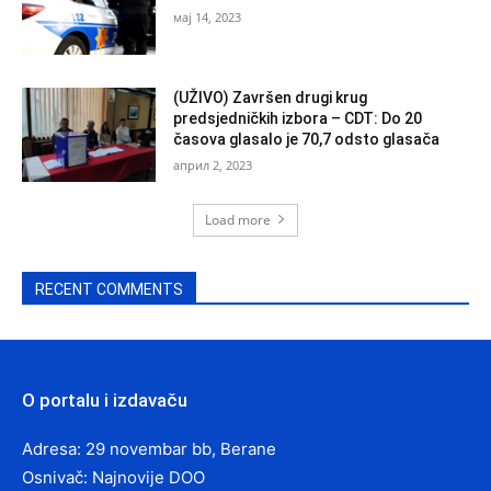
мај 14, 2023
(UŽIVO) Završen drugi krug
predsjedničkih izbora – CDT: Do 20
časova glasalo je 70,7 odsto glasača
април 2, 2023
Load more
RECENT COMMENTS
O portalu i izdavaču
Adresa: 29 novembar bb, Berane
Osnivač: Najnovije DOO