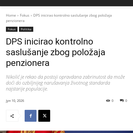
Home
Fokus
DPS inicirao kontrolno saslušanje zbog položaja
penzionera
Fokus
Politika
DPS inicirao kontrolno
saslušanje zbog položaja
penzionera
Nikolić je rekao da postoji opravdana zabrinutost da može
doći do ozbiljnijeg narušavanja životnog standarda
najstarije populacije.
јун 10, 2026
0
0