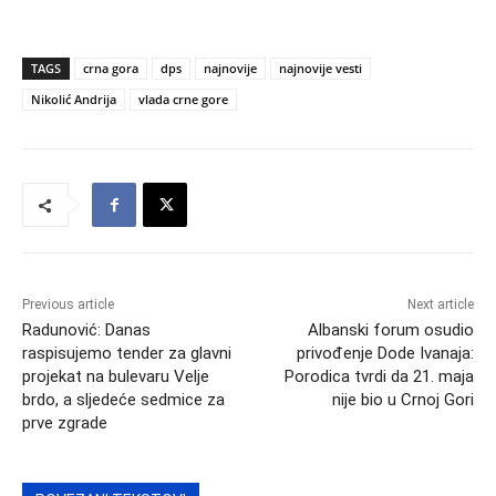
TAGS
crna gora
dps
najnovije
najnovije vesti
Nikolić Andrija
vlada crne gore
Previous article
Next article
Radunović: Danas
Albanski forum osudio
raspisujemo tender za glavni
privođenje Dode Ivanaja:
projekat na bulevaru Velje
Porodica tvrdi da 21. maja
brdo, a sljedeće sedmice za
nije bio u Crnoj Gori
prve zgrade