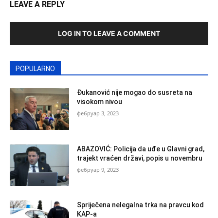
LEAVE A REPLY
LOG IN TO LEAVE A COMMENT
POPULARNO
Đukanović nije mogao do susreta na
visokom nivou
фебруар 3, 2023
ABAZOVIĆ: Policija da uđe u Glavni grad,
trajekt vraćen državi, popis u novembru
фебруар 9, 2023
Spriječena nelegalna trka na pravcu kod
KAP-a