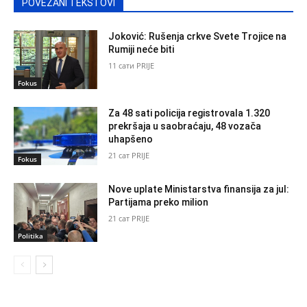
POVEZANI TEKSTOVI
Joković: Rušenja crkve Svete Trojice na
Rumiji neće biti
11 сати PRIJE
Fokus
Za 48 sati policija registrovala 1.320
prekršaja u saobraćaju, 48 vozača
uhapšeno
21 сат PRIJE
Fokus
Nove uplate Ministarstva finansija za jul:
Partijama preko milion
21 сат PRIJE
Politika