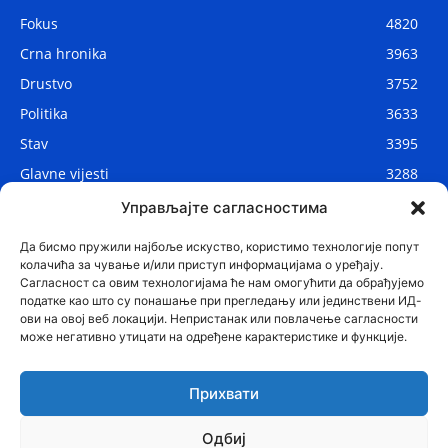
Fokus
4820
Crna hronika
3963
Drustvo
3752
Politika
3633
Stav
3395
Glavne vijesti
3288
Lokalne vijesti
2912
Управљајте сагласностима
Svijet
1075
Да бисмо пружили најбоље искуство, користимо технологије попут
колачића за чување и/или приступ информацијама о уређају.
Сагласност са овим технологијама ће нам омогућити да обрађујемо
податке као што су понашање при прегледању или јединствени ИД-
ови на овој веб локацији. Непристанак или повлачење сагласности
може негативно утицати на одређене карактеристике и функције.
Прихвати
Одбиј