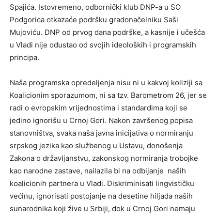
Spajića. Istovremeno, odbornički klub DNP-a u SO
Podgorica otkazaće podršku gradonačelniku Saši
Mujoviću. DNP od prvog dana podrške, a kasnije i učešća
u Vladi nije odustao od svojih ideoloških i programskih
principa.
Naša programska opredeljenja nisu ni u kakvoj koliziji sa
Koalicionim sporazumom, ni sa tzv. Barometrom 26, jer se
radi o evropskim vrijednostima i standardima koji se
jedino ignorišu u Crnoj Gori. Nakon završenog popisa
stanovništva, svaka naša javna inicijativa o normiranju
srpskog jezika kao službenog u Ustavu, donošenja
Zakona o državljanstvu, zakonskog normiranja trobojke
kao narodne zastave, nailazila bi na odbijanje naših
koalicionih partnera u Vladi. Diskriminisati lingvističku
većinu, ignorisati postojanje na desetine hiljada naših
sunarodnika koji žive u Srbiji, dok u Crnoj Gori nemaju