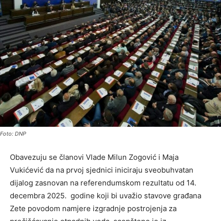
Foto: DNP
Obavezuju se članovi Vlade Milun Zogović i Maja
Vukićević da na prvoj sjednici iniciraju sveobuhvatan
dijalog zasnovan na referendumskom rezultatu od 14.
decembra 2025. godine koji bi uvažio stavove građana
Zete povodom namjere izgradnje postrojenja za