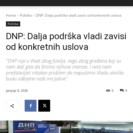
Home
Politika
DNP: Dalja podrška vladi zavisi od konkretnih uslova
Politika
DNP: Dalja podrška vladi zavisi
od konkretnih uslova
"DNP nije u Vladi zbog fotelja, nego zbog građana koji su
nam dali glas da štitimo njihove interese. I neće nam
predstavljati nikakav problem da napustimo Vladu ukoliko
budu odbijene naše inicijative".
јануар 9, 2026
0
0