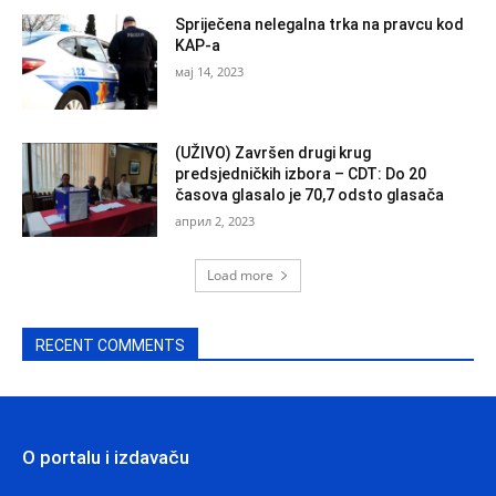
Spriječena nelegalna trka na pravcu kod
KAP-a
мај 14, 2023
(UŽIVO) Završen drugi krug
predsjedničkih izbora – CDT: Do 20
časova glasalo je 70,7 odsto glasača
април 2, 2023
Load more
RECENT COMMENTS
O portalu i izdavaču