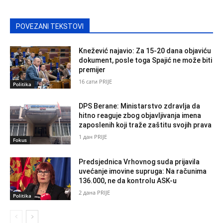
POVEZANI TEKSTOVI
Knežević najavio: Za 15-20 dana objaviću
dokument, posle toga Spajić ne može biti
premijer
16 сати PRIJE
Politika
DPS Berane: Ministarstvo zdravlja da
hitno reaguje zbog objavljivanja imena
zaposlenih koji traže zaštitu svojih prava
1 дан PRIJE
Fokus
Predsjednica Vrhovnog suda prijavila
uvećanje imovine supruga: Na računima
136.000, ne da kontrolu ASK-u
2 дана PRIJE
Politika