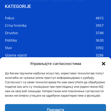
KATEGORIJE
Fokus
4815
Crna hronika
3957
Drustvo
3748
Politika
3630
Stav
3392
Glavne vijesti
3286
Lokalne vijesti
2908
Управљајте сагласностима
Svijet
1075
Да бисмо пружили најбоље искуство, користимо технологије попут
колачића за чување и/или приступ информацијама о уређају.
Сагласност са овим технологијама ће нам омогућити да обрађујемо
податке као што су понашање при прегледању или јединствени ИД-
ови на овој веб локацији. Непристанак или повлачење сагласности
може негативно утицати на одређене карактеристике и функције.
Прихвати