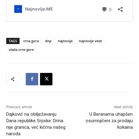
TAGS
crna gora
dnp
najnovije
najnovije vesti
vlada crne gore
Previous article
Next article
Dajković na obilježavanju
U Beranama uhapšen
Dana republike Srpske: Drina
osumnjičeni za prodaju
nije granica, već kičma našeg
kokaina
naroda