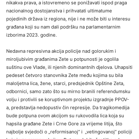
nikakva prava, a istovremeno se ponižavati ispod praga
nacionalnog dostojanstva i prihvatati ultimatume
pojedinih država iz regiona, nije i ne može biti u interesu
građana koji su nam dali podršku na parlamentarnim
izborima 2023. godine.
Nedavna represivna akcija policije nad golorukim i
miroljubivim građanima Zete u potpunosti je ogolila
suštinu ove Vlade, ili njenih dominantnih djelova. Uhapsiti
pedeset četvoro stanovnika Zete među kojima su bila
maloljetna lica, žene, starci, predsjednik Opštine Zeta,
odbornici, samo zato što su mirno branili referendumsku
volju i protivili se koruptivnom projektu izgradnje PPOV-
a, predstavlja nedopustiv čin represije. Da tragikomedija
bude potpuna ovom akcijom su rukovodila lica koja su
hapsila građane Zete i Crne Gore za vrijeme litija, što
najbolje svjedoči o „reformisanoj“ i „vetingovanoj“ policiji