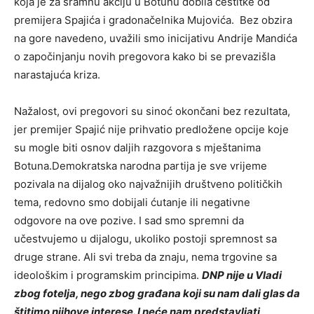
koja je za sramnu akciju u Botunu dobila čestitke od
premijera Spajića i gradonačelnika Mujovića. Bez obzira
na gore navedeno, uvažili smo inicijativu Andrije Mandića
o započinjanju novih pregovora kako bi se prevazišla
narastajuća kriza.
Nažalost, ovi pregovori su sinoć okončani bez rezultata,
jer premijer Spajić nije prihvatio predložene opcije koje
su mogle biti osnov daljih razgovora s mještanima
Botuna.Demokratska narodna partija je sve vrijeme
pozivala na dijalog oko najvažnijih društveno političkih
tema, redovno smo dobijali ćutanje ili negativne
odgovore na ove pozive. I sad smo spremni da
učestvujemo u dijalogu, ukoliko postoji spremnost sa
druge strane. Ali svi treba da znaju, nema trgovine sa
ideološkim i programskim principima.
DNP nije u Vladi
zbog fotelja, nego zbog građana koji su nam dali glas da
štitimo njihove interese. I neće nam predstavljati