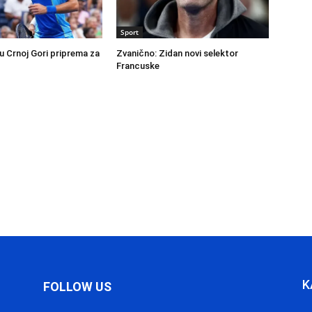
Sport
u Crnoj Gori priprema za
Zvanično: Zidan novi selektor
Francuske
K
FOLLOW US