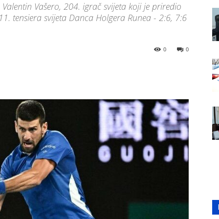
Valentin Vašero, 204. igrač svijeta koji je priredio
11. tensiera svijeta Danca Holgera Runea - 2:6, 7:6
0
0