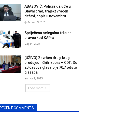
ABAZOVIĆ: Policija da uđe u
Glavni grad, trajekt vraćen
državi, popis u novembru
фебруар 9, 2023
Spriječena nelegalna trka na
pravcu kod KAP-a
мај 14, 2023
(UŽIVO) Završen drugi krug
predsjedničkih izbora – CDT: Do
20 časova glasalo je 70,7 odsto
glasača
април 2, 2023
Load more
RECENT COMMENTS