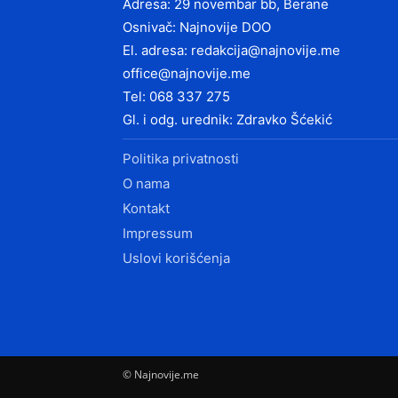
Adresa: 29 novembar bb, Berane
Osnivač: Najnovije DOO
El. adresa:
redakcija@najnovije.me
office@najnovije.me
Tel: 068 337 275
Gl. i odg. urednik: Zdravko Šćekić
Politika privatnosti
O nama
Kontakt
Impressum
Uslovi korišćenja
© Najnovije.me