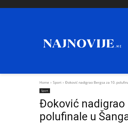
Home
Sport
Đoković nadigrao Bergsa za 10. polufin
Sport
Đoković nadigrao 
polufinale u Šang