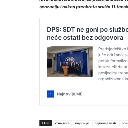
senzaciju i nakon preokreta srušio 11. tensi
TAGS
crna gora
najnovije
najnovije vesti
nov