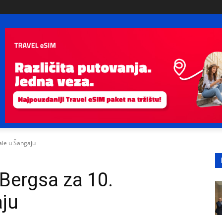
ale u Šangaju
Bergsa za 10.
aju