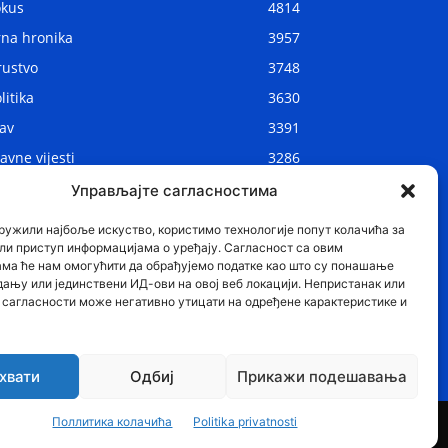
okus
4814
rna hronika
3957
rustvo
3748
litika
3630
av
3391
avne vijesti
3286
kalne vijesti
2908
Управљајте сагласностима
ijet
1075
ружили најбоље искуство, користимо технологије попут колачића за
ли приступ информацијама о уређају. Сагласност са овим
ама ће нам омогућити да обрађујемо податке као што су понашање
дању или јединствени ИД-ови на овој веб локацији. Непристанак или
сагласности може негативно утицати на одређене карактеристике и
хвати
Одбиј
Прикажи подешавања
Region
Stav
Sport
Svijet
Zanimljivosti
Поллитика колачића
Politika privatnosti