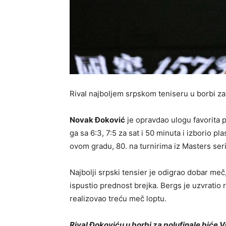
Rival najboljem srpskom teniseru u borbi za f
Novak Đoković
je opravdao ulogu favorita p
ga sa 6:3, 7:5 za sat i 50 minuta i izborio 
ovom gradu, 80. na turnirima iz Masters seri
Najbolji srpski tensier je odigrao dobar me
ispustio prednost brejka. Bergs je uzvratio r
realizovao treću meč loptu.
Rival Đokoviću u borbi za polufinale biće Va