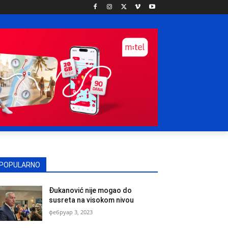
POPULARNO
Đukanović nije mogao do
susreta na visokom nivou
фебруар 3, 2023