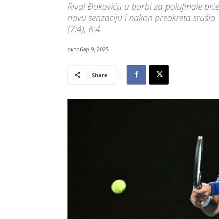
Rival Đokoviću u borbi za polufinale biće 
novu senzaciju i nakon preokreta srušio 
(7:4), 6:4.
октобар 9, 2025
Share