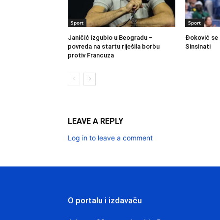
Sport
Sport
Janičić izgubio u Beogradu –
Đoković se 
povreda na startu riješila borbu
Sinsinati
protiv Francuza
LEAVE A REPLY
Log in to leave a comment
O portalu i izdavaču