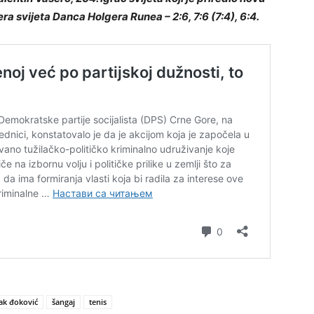
era svijeta Danca Holgera Runea – 2:6, 7:6 (7:4), 6:4.
ak đoković
šangaj
tenis