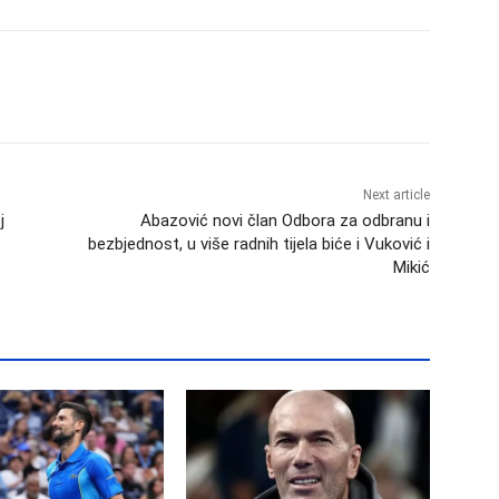
Next article
j
Abazović novi član Odbora za odbranu i
bezbjednost, u više radnih tijela biće i Vuković i
Mikić