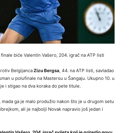
inale biće Valentin Vašero, 204. igrač na ATP listi
rotiv Belgijanca
Zizu Bergsa
, 44. na ATP listi, savladao
plasman u polufinale na Mastersu u Šangaju. Ukupno 10. u
je i stigao na dva koraka do pete titule.
č, mada ga je malo produžio nakon što je u drugom setu
ibrejkom, ali je najbolji Novak napravio još jedan i
lentin Vašero, 204. igrač svijeta koji je priredio novu