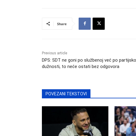
Share
Previous article
DPS: SDT ne goni po službenoj već po partijsko
dužnosti, to neće ostati bez odgovora
POVEZANI TEKSTOVI