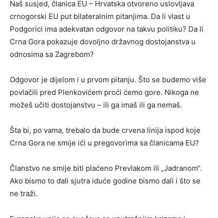
Naš susjed, članica EU – Hrvatska otvoreno uslovljava
crnogorski EU put bilateralnim pitanjima. Da li vlast u
Podgorici ima adekvatan odgovor na takvu politiku? Da li
Crna Gora pokazuje dovoljno državnog dostojanstva u
odnosima sa Zagrebom?
Odgovor je dijelom i u prvom pitanju. Što se budemo više
povlačili pred Plenkovićem proći ćemo gore. Nikoga ne
možeš učiti dostojanstvu – ili ga imaš ili ga nemaš.
Šta bi, po vama, trebalo da bude crvena linija ispod koje
Crna Gora ne smije ići u pregovorima sa članicama EU?
Članstvo ne smije biti plaćeno Prevlakom ili „Jadranom“.
Ako bismo to dali sjutra iduće godine bismo dali i što se
ne traži.