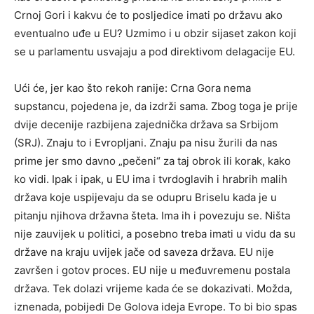
Crnoj Gori i kakvu će to posljedice imati po državu ako
eventualno uđe u EU? Uzmimo i u obzir sijaset zakon koji
se u parlamentu usvajaju a pod direktivom delagacije EU.
Ući će, jer kao što rekoh ranije: Crna Gora nema
supstancu, pojedena je, da izdrži sama. Zbog toga je prije
dvije decenije razbijena zajednička država sa Srbijom
(SRJ). Znaju to i Evropljani. Znaju pa nisu žurili da nas
prime jer smo davno „pečeni“ za taj obrok ili korak, kako
ko vidi. Ipak i ipak, u EU ima i tvrdoglavih i hrabrih malih
država koje uspijevaju da se odupru Briselu kada je u
pitanju njihova državna šteta. Ima ih i povezuju se. Ništa
nije zauvijek u politici, a posebno treba imati u vidu da su
države na kraju uvijek jače od saveza država. EU nije
završen i gotov proces. EU nije u međuvremenu postala
država. Tek dolazi vrijeme kada će se dokazivati. Možda,
iznenada, pobijedi De Golova ideja Evrope. To bi bio spas