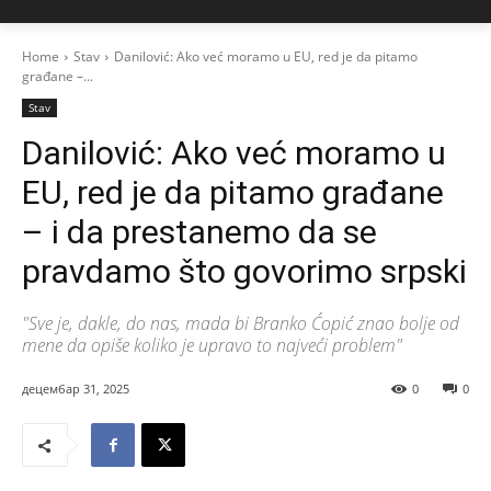
Home
Stav
Danilović: Ako već moramo u EU, red je da pitamo
građane –...
Stav
Danilović: Ako već moramo u
EU, red je da pitamo građane
– i da prestanemo da se
pravdamo što govorimo srpski
"Sve je, dakle, do nas, mada bi Branko Ćopić znao bolje od
mene da opiše koliko je upravo to najveći problem"
децембар 31, 2025
0
0