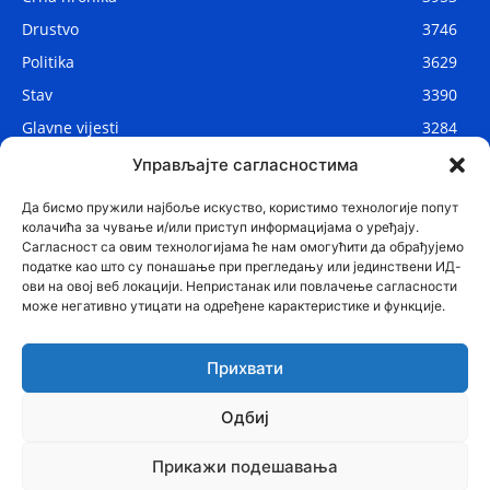
Drustvo
3746
Politika
3629
Stav
3390
Glavne vijesti
3284
Lokalne vijesti
2906
Управљајте сагласностима
Svijet
1075
Да бисмо пружили најбоље искуство, користимо технологије попут
колачића за чување и/или приступ информацијама о уређају.
Сагласност са овим технологијама ће нам омогућити да обрађујемо
податке као што су понашање при прегледању или јединствени ИД-
ови на овој веб локацији. Непристанак или повлачење сагласности
може негативно утицати на одређене карактеристике и функције.
Прихвати
Одбиј
© Najnovije.me
Прикажи подешавања