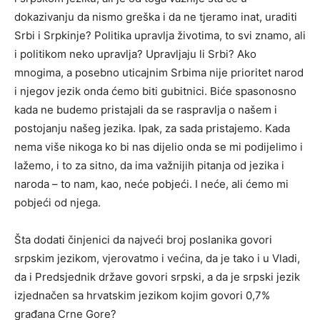
dokazivanju da nismo greška i da ne tjeramo inat, uraditi
Srbi i Srpkinje? Politika upravlja životima, to svi znamo, ali
i politikom neko upravlja? Upravljaju li Srbi? Ako
mnogima, a posebno uticajnim Srbima nije prioritet narod
i njegov jezik onda ćemo biti gubitnici. Biće spasonosno
kada ne budemo pristajali da se raspravlja o našem i
postojanju našeg jezika. Ipak, za sada pristajemo. Kada
nema više nikoga ko bi nas dijelio onda se mi podijelimo i
lažemo, i to za sitno, da ima važnijih pitanja od jezika i
naroda – to nam, kao, neće pobjeći. I neće, ali ćemo mi
pobjeći od njega.
Šta dodati činjenici da najveći broj poslanika govori
srpskim jezikom, vjerovatmo i većina, da je tako i u Vladi,
da i Predsjednik države govori srpski, a da je srpski jezik
izjednačen sa hrvatskim jezikom kojim govori 0,7%
građana Crne Gore?