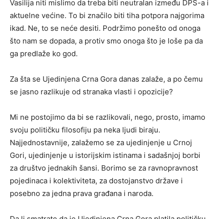
Vasilija niti mislimo da treba biti neutralan između DPS-a i
aktuelne većine. To bi značilo biti tiha potpora najgorima
ikad. Ne, to se neće desiti. Podržimo ponešto od onoga
što nam se dopada, a protiv smo onoga što je loše pa da
ga predlaže ko god.
Za šta se Ujedinjena Crna Gora danas zalaže, a po čemu
se jasno razlikuje od stranaka vlasti i opozicije?
Mi ne postojimo da bi se razlikovali, nego, prosto, imamo
svoju političku filosofiju pa neka ljudi biraju.
Najjednostavnije, zalažemo se za ujedinjenje u Crnoj
Gori, ujedinjenje u istorijskim istinama i sadašnjoj borbi
za društvo jednakih šansi. Borimo se za ravnopravnost
pojedinaca i kolektiviteta, za dostojanstvo države i
posebno za jedna prava građana i naroda.
Da li smatrate da je Ujedinjena Crna Gora platila političku