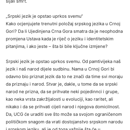
sijali smrt.
„Srpski jezik je opstao uprkos svemu“
Kako ocjenjujete trenutni položaj srpskog jezika u Crnoj
Gori? Da li Ujedinjena Crna Gora smatra da je neophodna
promjena Ustava kada je riječ o jeziku i identitetskim
pitanjima, i ako jeste – šta bi bile ključne izmjene?
Srpski jezik je opstao uprkos svemu. Od pamtivijeka naš
jezik i naš narod dijele sudbinu. Nama u Crnoj Gori bi
odavno bio priznat jezik da to ne znači da time svi moraju
da priznaju i narod. Stvar je, dakle, u tome da se srpski
narod ne prizna, da se prihvate neki pojedinnci i grupe,
kao neka vrsta zakržljalosti u evoluciji, kao raritet, ali
nikako i da se prihvati cijeli narod i njegova domicilnost.
Da, UCG će uraditi sve što može sa svojom ograničenom
političkom snagom da vrati dostojanstvo srpskom narodu
i srpskom jeziku, ali je od toga važnije šta će u