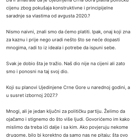
cijenu zbog pokušaja konstruktivne i principijelne
saradnje sa vlastima od avgusta 2020.?
Nismo naivni, znali smo da ćemo platiti. Ipak, onaj koji zna
za kaznu i prije nego uradi nešto što se neće dopasti
mnogima, radi to iz ideala i potrebe da ispuni sebe.
Svak je dobio šta je tražio. Naš dio nije na cijeni ali zato
smo i ponosni na taj svoj dio.
Koji su planovi Ujedinjene Crne Gore u narednoj godini, a
u susret izbornoj 2027.?
Mnogi, ali je jedan ključni za političku partiju. Želimo da
ojačamo i stignemo do što više ljudi. Govorićemo im kako
mislimo da treba ići dalje i sa kim. Ako povjeruju nekome
drugome, bilo bi korektno da samo nas ne pitaju: šta ovo