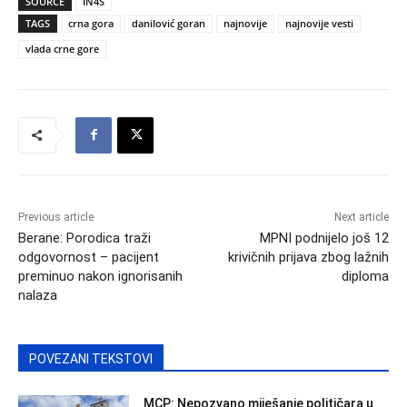
SOURCE
IN4S
TAGS
crna gora
danilović goran
najnovije
najnovije vesti
vlada crne gore
Previous article
Next article
Berane: Porodica traži
MPNI podnijelo još 12
odgovornost – pacijent
krivičnih prijava zbog lažnih
preminuo nakon ignorisanih
diploma
nalaza
POVEZANI TEKSTOVI
MCP: Nepozvano miješanje političara u