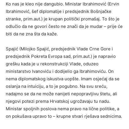
Ko nas je kleo nije dangubio. Ministar Ibrahimović (Ervin
Ibrahimović, šef diplomatije i predsjednik Bošnjačke
stranke, prim.aut.) je krupan politički promašaj. To što je
odlučio da ne govori često ne znači da je mudar – prije će
biti da ne zna šta da kaže.
Spajić (Milojko Spajić, predsjednik Vlade Crne Gore i
predsjednik Pokreta Evropa sad, prim.aut.) je napravio
grešku kada je u rekonstrukciji Vlade, oduzeo
ministarstvo Ivanoviću i dodijelio ga Ibrahimoviću. On
nema diplomatskog iskustva uopšte. Imam osjećaj da se
oslanja na intuiciju, a to je pogubno. Na svu sreću,
nadajmo se da ne može nanijeti nepopravljivu štetu, ali
njegovi potezi prema Hrvatskoj ugrožavaju tu nadu.
Ministar spoljnih poslova nema pravo na lične politike, a
on pokušava upravo to – krupne stvari rješava sednicima.