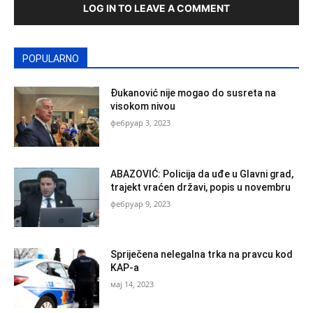
LOG IN TO LEAVE A COMMENT
POPULARNO
Đukanović nije mogao do susreta na
visokom nivou
фебруар 3, 2023
ABAZOVIĆ: Policija da uđe u Glavni grad,
trajekt vraćen državi, popis u novembru
фебруар 9, 2023
Spriječena nelegalna trka na pravcu kod
KAP-a
мај 14, 2023