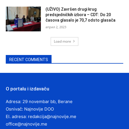
(UŽIVO) Završen drugi krug
predsjedničkih izbora – CDT: Do 20
časova glasalo je 70,7 odsto glasača
април 2, 2023
Load more
RECENT COMMENTS
O portalu i izdavaču
Adresa: 29 novembar bb, Berane
Osnivač: Najnovije DOO
El. adresa:
redakcija@najnovije.me
office@najnovije.me