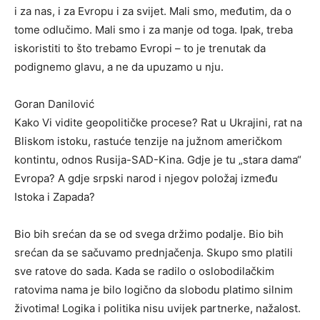
i za nas, i za Evropu i za svijet. Mali smo, međutim, da o
tome odlučimo. Mali smo i za manje od toga. Ipak, treba
iskoristiti to što trebamo Evropi – to je trenutak da
podignemo glavu, a ne da upuzamo u nju.
Goran Danilović
Kako Vi vidite geopolitičke procese? Rat u Ukrajini, rat na
Bliskom istoku, rastuće tenzije na južnom američkom
kontintu, odnos Rusija-SAD-Kina. Gdje je tu „stara dama“
Evropa? A gdje srpski narod i njegov položaj između
Istoka i Zapada?
Bio bih srećan da se od svega držimo podalje. Bio bih
srećan da se sačuvamo prednjačenja. Skupo smo platili
sve ratove do sada. Kada se radilo o oslobodilačkim
ratovima nama je bilo logično da slobodu platimo silnim
životima! Logika i politika nisu uvijek partnerke, nažalost.