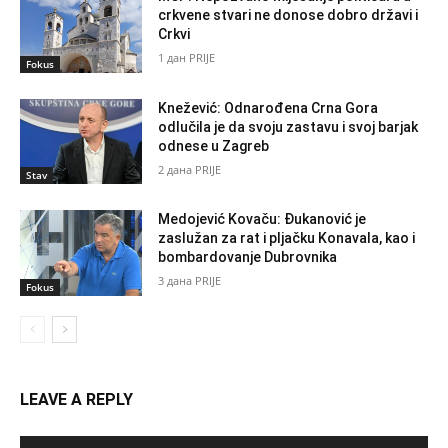
crkvene stvari ne donose dobro državi i
Crkvi
1 дан PRIJE
Fokus
Knežević: Odnarođena Crna Gora
odlučila je da svoju zastavu i svoj barjak
odnese u Zagreb
2 дана PRIJE
Stav
Medojević Kovaču: Đukanović je
zaslužan za rat i pljačku Konavala, kao i
bombardovanje Dubrovnika
3 дана PRIJE
Fokus
LEAVE A REPLY