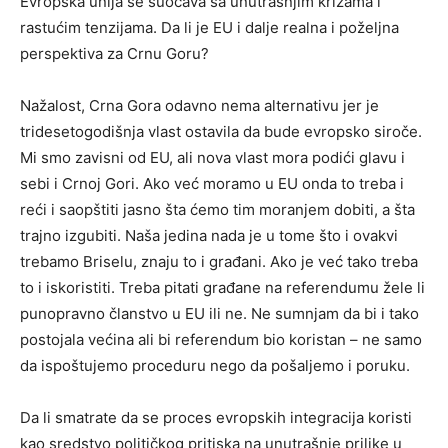
Evropska unija se suočava sa unutrašnjim krizama i
rastućim tenzijama. Da li je EU i dalje realna i poželjna
perspektiva za Crnu Goru?
Nažalost, Crna Gora odavno nema alternativu jer je
tridesetogodišnja vlast ostavila da bude evropsko siroče.
Mi smo zavisni od EU, ali nova vlast mora podići glavu i
sebi i Crnoj Gori. Ako već moramo u EU onda to treba i
reći i saopštiti jasno šta ćemo tim moranjem dobiti, a šta
trajno izgubiti. Naša jedina nada je u tome što i ovakvi
trebamo Briselu, znaju to i građani. Ako je već tako treba
to i iskoristiti. Treba pitati građane na referendumu žele li
punopravno članstvo u EU ili ne. Ne sumnjam da bi i tako
postojala većina ali bi referendum bio koristan – ne samo
da ispoštujemo proceduru nego da pošaljemo i poruku.
Da li smatrate da se proces evropskih integracija koristi
kao sredstvo političkog pritiska na unutrašnje prilike u