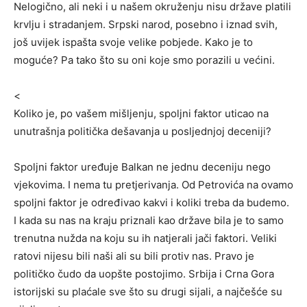
Nelogično, ali neki i u našem okruženju nisu države platili
krvlju i stradanjem. Srpski narod, posebno i iznad svih,
još uvijek ispašta svoje velike pobjede. Kako je to
moguće? Pa tako što su oni koje smo porazili u većini.
<
Koliko je, po vašem mišljenju, spoljni faktor uticao na
unutrašnja politička dešavanja u posljednjoj deceniji?
Spoljni faktor uređuje Balkan ne jednu deceniju nego
vjekovima. I nema tu pretjerivanja. Od Petrovića na ovamo
spoljni faktor je određivao kakvi i koliki treba da budemo.
I kada su nas na kraju priznali kao države bila je to samo
trenutna nužda na koju su ih natjerali jači faktori. Veliki
ratovi nijesu bili naši ali su bili protiv nas. Pravo je
političko čudo da uopšte postojimo. Srbija i Crna Gora
istorijski su plaćale sve što su drugi sijali, a najčešće su