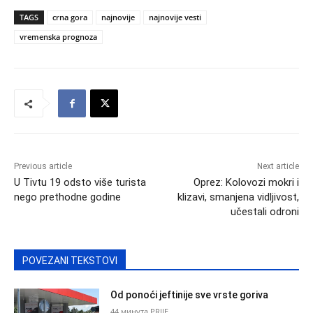
TAGS
crna gora
najnovije
najnovije vesti
vremenska prognoza
Previous article
Next article
U Tivtu 19 odsto više turista
Oprez: Kolovozi mokri i
nego prethodne godine
klizavi, smanjena vidljivost,
učestali odroni
POVEZANI TEKSTOVI
Od ponoći jeftinije sve vrste goriva
44 минута PRIJE