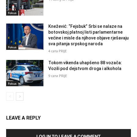
Fokus
Knežević: “Fejsbuk” Srbi se nalaze na
botovskoj platnoj listi parlamentarne
većine i misle da njihove objave rješavaju
sva pitanja srpskog naroda
Fokus
4 сата PRIJE
Tokom vikenda uhapšeno 88 vozača:
Vozili pod dejstvom droga i alkohola
9 сати PRIJE
Fokus
LEAVE A REPLY
LOG IN TO LEAVE A COMMENT