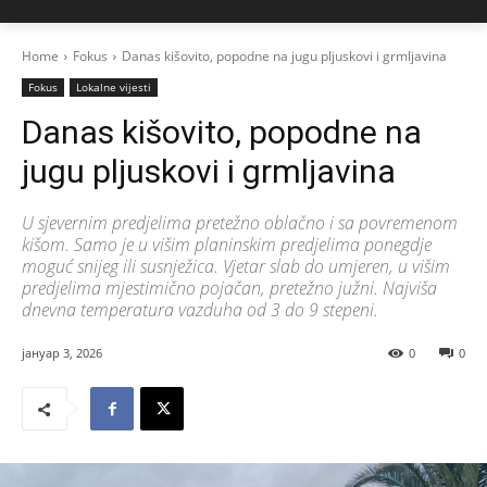
Home
Fokus
Danas kišovito, popodne na jugu pljuskovi i grmljavina
Fokus
Lokalne vijesti
Danas kišovito, popodne na
jugu pljuskovi i grmljavina
U sjevernim predjelima pretežno oblačno i sa povremenom
kišom. Samo je u višim planinskim predjelima ponegdje
moguć snijeg ili susnježica. Vjetar slab do umjeren, u višim
predjelima mjestimično pojačan, pretežno južni. Najviša
dnevna temperatura vazduha od 3 do 9 stepeni.
јануар 3, 2026
0
0