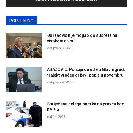
POPULARNO
Đukanović nije mogao do susreta na
visokom nivou
фебруар 3, 2023
ABAZOVIĆ: Policija da uđe u Glavni grad,
trajekt vraćen državi, popis u novembru
фебруар 9, 2023
Spriječena nelegalna trka na pravcu kod
KAP-a
мај 14, 2023