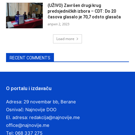
(UŽIVO) Završen drugi krug
predsjedničkih izbora – CDT: Do 20
časova glasalo je 70,7 odsto glasača
април 2, 2023
Load more
RECENT COMMENTS
O portalu i izdavaču
Adresa: 29 novembar bb, Berane
Osnivač: Najnovije DOO
El. adresa:
redakcija@najnovije.me
office@najnovije.me
Tel: 068 337 275