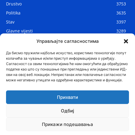
Drustvo
3753
Politika
3635
Stav
3397
Glavne vijesti
3289
Lokalne vijesti
2914
Управљајте сагласностима
Svijet
1075
Да бисмо пружили најбоље искуство, користимо технологије попут
колачића за чување и/или приступ информацијама о уређају.
Сагласност са овим технологијама ће нам омогућити да обрађујемо
податке као што су понашање при прегледању или јединствени ИД-
ови на овој веб локацији. Непристанак или повлачење сагласности
може негативно утицати на одређене карактеристике и функције.
Прихвати
Одбиј
© Najnovije.me
Прикажи подешавања
Glavne vijesti
Politika
Drustvo
Region
Stav
Sport
Svijet