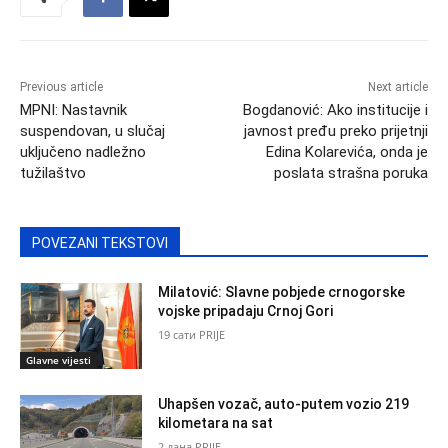
Previous article
Next article
MPNI: Nastavnik
Bogdanović: Ako institucije i
suspendovan, u slučaj
javnost pređu preko prijetnji
uključeno nadležno
Edina Kolarevića, onda je
tužilaštvo
poslata strašna poruka
POVEZANI TEKSTOVI
Milatović: Slavne pobjede crnogorske
vojske pripadaju Crnoj Gori
19 сати PRIJE
Glavne vijesti
Uhapšen vozač, auto-putem vozio 219
kilometara na sat
2 дана PRIJE