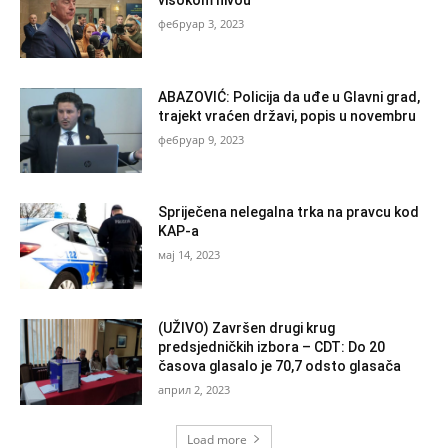
фебруар 3, 2023
ABAZOVIĆ: Policija da uđe u Glavni grad,
trajekt vraćen državi, popis u novembru
фебруар 9, 2023
Spriječena nelegalna trka na pravcu kod
KAP-a
мај 14, 2023
(UŽIVO) Završen drugi krug
predsjedničkih izbora – CDT: Do 20
časova glasalo je 70,7 odsto glasača
април 2, 2023
Load more