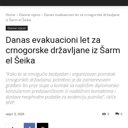
Home
Glavne vijesti
Danas evakuacioni let za crnogorske državljane
iz Šarm el Šeika
Glavne vijesti
Danas evakuacioni let za
crnogorske državljane iz Šarm
el Šeika
“Kako bi se omogućio bezbjedan i organizovan povratak
crnogorskih državljana, potrebno je da zainteresovani
građani što prije stupe u kontakt sa najbližim diplomatsko-
konzularnim predstavništvom ili nadležnim kontaktima i
dostave neophodne podatke za evidenciju putnika”, ističe
MVP.
март 3, 2026
0
0