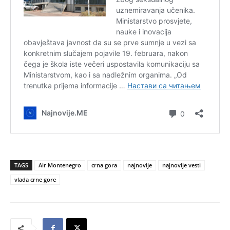
TAGS
Air Montenegro
crna gora
najnovije
najnovije vesti
vlada crne gore