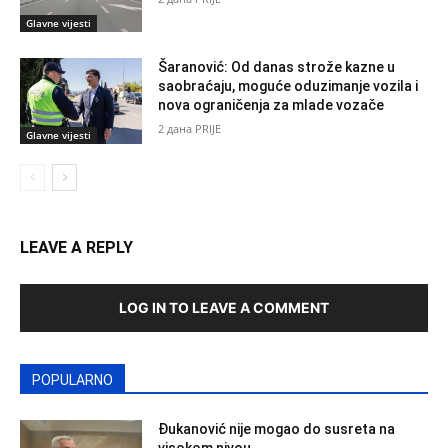
Glavne vijesti
Šaranović: Od danas strože kazne u
saobraćaju, moguće oduzimanje vozila i
nova ograničenja za mlade vozače
2 дана PRIJE
Glavne vijesti
LEAVE A REPLY
LOG IN TO LEAVE A COMMENT
POPULARNO
Đukanović nije mogao do susreta na
visokom nivou