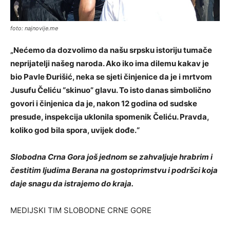
foto: najnovije.me
„Nećemo da dozvolimo da našu srpsku istoriju tumače
neprijatelji našeg naroda. Ako iko ima dilemu kakav je
bio Pavle Đurišić, neka se sjeti činjenice da je i mrtvom
Jusufu Čeliću “skinuo” glavu. To isto danas simbolično
govori i činjenica da je, nakon 12 godina od sudske
presude, inspekcija uklonila spomenik Čeliću. Pravda,
koliko god bila spora, uvijek dođe.“
Slobodna Crna Gora još jednom se zahvaljuje hrabrim i
čestitim ljudima Berana na gostoprimstvu i podršci koja
daje snagu da istrajemo do kraja.
MEDIJSKI TIM SLOBODNE CRNE GORE