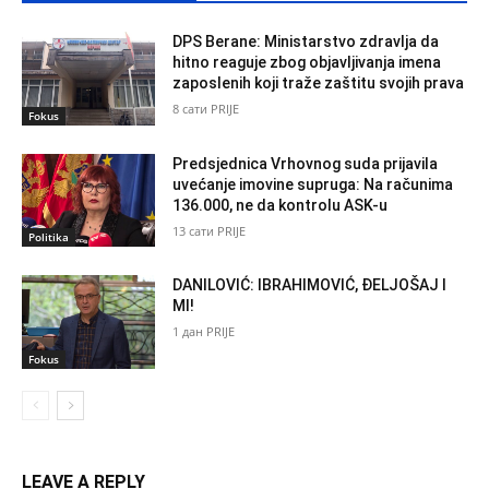
DPS Berane: Ministarstvo zdravlja da
hitno reaguje zbog objavljivanja imena
zaposlenih koji traže zaštitu svojih prava
8 сати PRIJE
Fokus
Predsjednica Vrhovnog suda prijavila
uvećanje imovine supruga: Na računima
136.000, ne da kontrolu ASK-u
13 сати PRIJE
Politika
DANILOVIĆ: IBRAHIMOVIĆ, ĐELJOŠAJ I
MI!
1 дан PRIJE
Fokus
LEAVE A REPLY