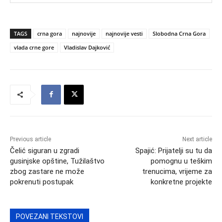
TAGS
crna gora
najnovije
najnovije vesti
Slobodna Crna Gora
vlada crne gore
Vladislav Dajković
Previous article
Next article
Čelić siguran u zgradi
Spajić: Prijatelji su tu da
gusinjske opštine, Tužilaštvo
pomognu u teškim
zbog zastare ne može
trenucima, vrijeme za
pokrenuti postupak
konkretne projekte
POVEZANI TEKSTOVI