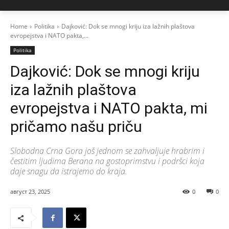
Home
Politika
Dajković: Dok se mnogi kriju iza lažnih plaštova
evropejstva i NATO pakta,...
Politika
Dajković: Dok se mnogi kriju
iza lažnih plaštova
evropejstva i NATO pakta, mi
pričamo našu priču
Slobodna Crna Gora još jednom se zahvaljuje hrabrim i
čestitim ljudima Berana na gostoprimstvu i podršci koja
daje snagu da istrajemo do kraja.
август 23, 2025
0
0