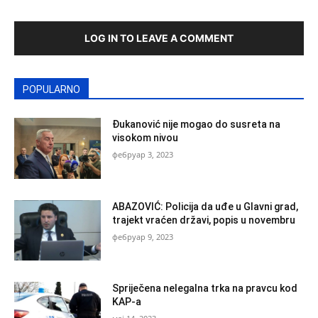
LOG IN TO LEAVE A COMMENT
POPULARNO
Đukanović nije mogao do susreta na
visokom nivou
фебруар 3, 2023
ABAZOVIĆ: Policija da uđe u Glavni grad,
trajekt vraćen državi, popis u novembru
фебруар 9, 2023
Spriječena nelegalna trka na pravcu kod
KAP-a