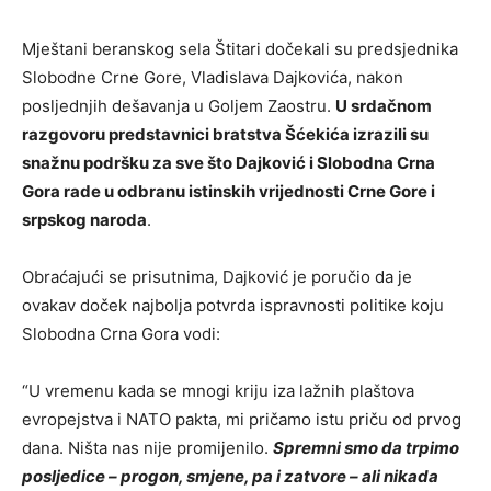
Mještani beranskog sela Štitari dočekali su predsjednika
Slobodne Crne Gore, Vladislava Dajkovića, nakon
posljednjih dešavanja u Goljem Zaostru.
U srdačnom
razgovoru predstavnici bratstva Šćekića izrazili su
snažnu podršku za sve što Dajković i Slobodna Crna
Gora rade u odbranu istinskih vrijednosti Crne Gore i
srpskog naroda
.
Obraćajući se prisutnima, Dajković je poručio da je
ovakav doček najbolja potvrda ispravnosti politike koju
Slobodna Crna Gora vodi:
“U vremenu kada se mnogi kriju iza lažnih plaštova
evropejstva i NATO pakta, mi pričamo istu priču od prvog
dana. Ništa nas nije promijenilo.
Spremni smo da trpimo
posljedice – progon, smjene, pa i zatvore – ali nikada