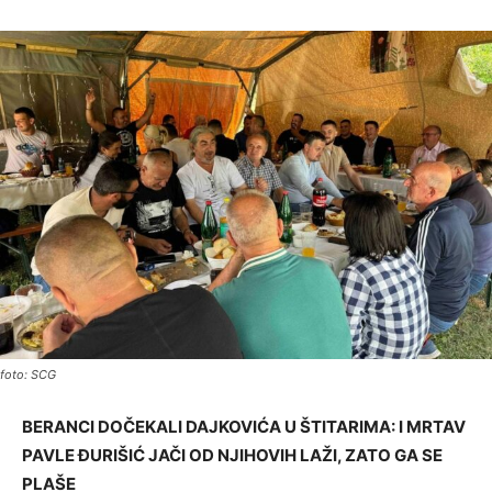
foto: SCG
BERANCI DOČEKALI DAJKOVIĆA U ŠTITARIMA: I MRTAV
PAVLE ĐURIŠIĆ JAČI OD NJIHOVIH LAŽI, ZATO GA SE
PLAŠE