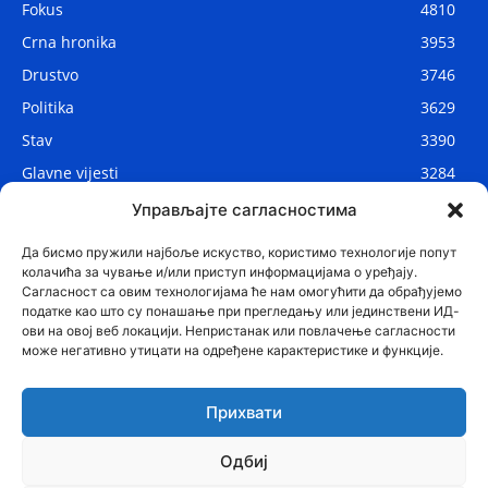
Fokus
4810
Crna hronika
3953
Drustvo
3746
Politika
3629
Stav
3390
Glavne vijesti
3284
Lokalne vijesti
2906
Управљајте сагласностима
Svijet
1075
Да бисмо пружили најбоље искуство, користимо технологије попут
колачића за чување и/или приступ информацијама о уређају.
Сагласност са овим технологијама ће нам омогућити да обрађујемо
податке као што су понашање при прегледању или јединствени ИД-
ови на овој веб локацији. Непристанак или повлачење сагласности
може негативно утицати на одређене карактеристике и функције.
Прихвати
Одбиј