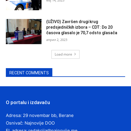
мај 14, 2023
(UŽIVO) Završen drugi krug
predsjedničkih izbora – CDT: Do 20
časova glasalo je 70,7 odsto glasača
април 2, 2023
Load more
RECENT COMMENTS
O portalu i izdavaču
Adresa: 29 novembar bb, Berane
Osnivač: Najnovije DOO
El. adresa:
redakcija@najnovije.me