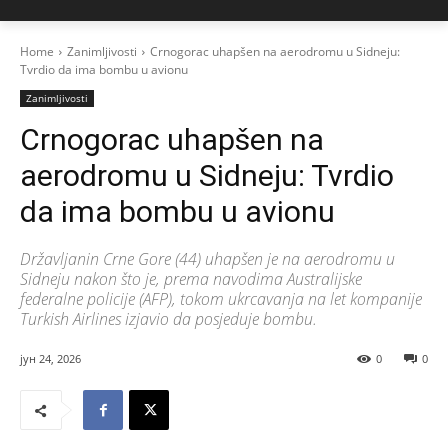
Home
Zanimljivosti
Crnogorac uhapšen na aerodromu u Sidneju:
Tvrdio da ima bombu u avionu
Zanimljivosti
Crnogorac uhapšen na
aerodromu u Sidneju: Tvrdio
da ima bombu u avionu
Državljanin Crne Gore (44) uhapšen je na aerodromu u
Sidneju nakon što je, prema navodima Australijske
federalne policije (AFP), tokom ukrcavanja na let kompanije
Turkish Airlines izjavio da posjeduje bombu.
јун 24, 2026
0
0