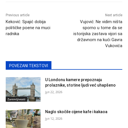
Previous article
Next article
Keković: Spajić dobija
Vujović: Ne vidim ništa
političke poene na muci
sporno u tome da se
radnika
istorijska zastava vijori sa
državnom na kući Gavra
Vukovića
POVEZANI TEKSTOVI
U Londonu kamere prepoznaju
prolaznike, stotine ljudi već uhapšeno
јул 22, 2026
Zanimljivosti
Naglo skočile cijene kafe i kakaoa
јул 12, 2026