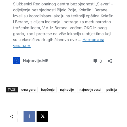
TAGS
crna gora
hapšenje
najnovije
najnovije vesti
policija