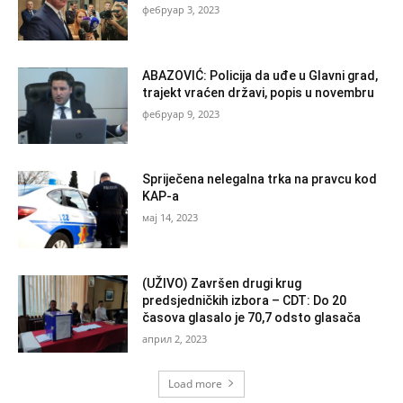
фебруар 3, 2023
ABAZOVIĆ: Policija da uđe u Glavni grad,
trajekt vraćen državi, popis u novembru
фебруар 9, 2023
Spriječena nelegalna trka na pravcu kod
KAP-a
мај 14, 2023
(UŽIVO) Završen drugi krug
predsjedničkih izbora – CDT: Do 20
časova glasalo je 70,7 odsto glasača
април 2, 2023
Load more