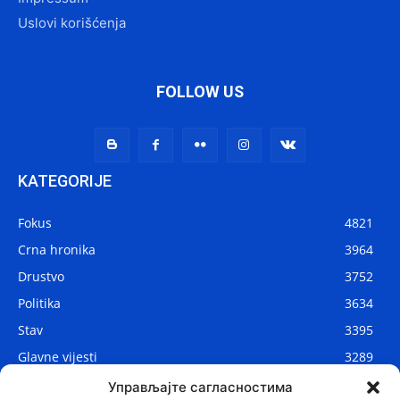
Uslovi korišćenja
FOLLOW US
KATEGORIJE
Fokus
4821
Crna hronika
3964
Drustvo
3752
Politika
3634
Stav
3395
Glavne vijesti
3289
Lokalne vijesti
2914
Управљајте сагласностима