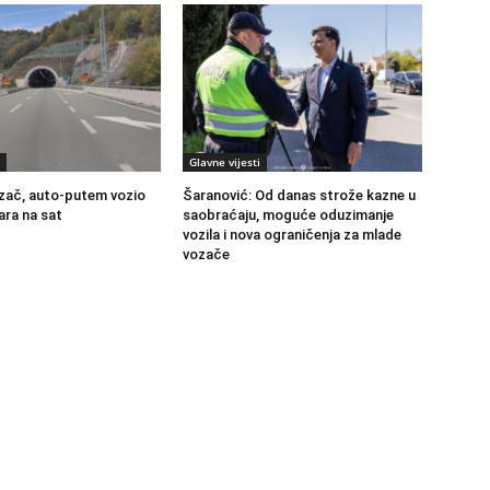
Glavne vijesti
zač, auto-putem vozio
Šaranović: Od danas strože kazne u
ara na sat
saobraćaju, moguće oduzimanje
vozila i nova ograničenja za mlade
vozače