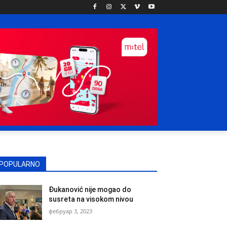
POPULARNO
Đukanović nije mogao do
susreta na visokom nivou
фебруар 3, 2023