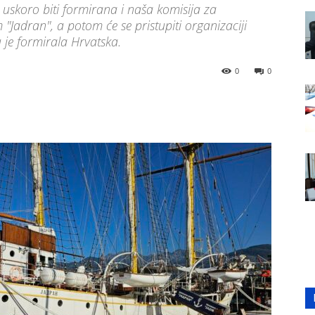
e uskoro biti formirana i naša komisija za
"Jadran", a potom će se pristupiti organizaciji
 je formirala Hrvatska.
0
0