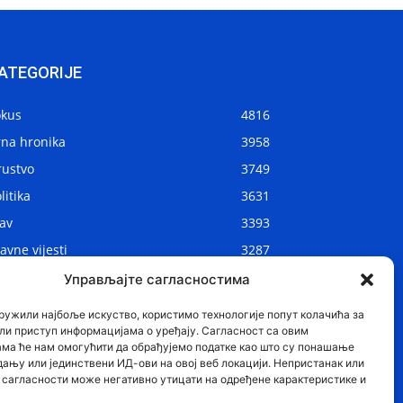
ATEGORIJE
okus
4816
rna hronika
3958
rustvo
3749
litika
3631
av
3393
avne vijesti
3287
kalne vijesti
2910
Управљајте сагласностима
ijet
1075
ружили најбоље искуство, користимо технологије попут колачића за
ли приступ информацијама о уређају. Сагласност са овим
ама ће нам омогућити да обрађујемо податке као што су понашање
дању или јединствени ИД-ови на овој веб локацији. Непристанак или
сагласности може негативно утицати на одређене карактеристике и