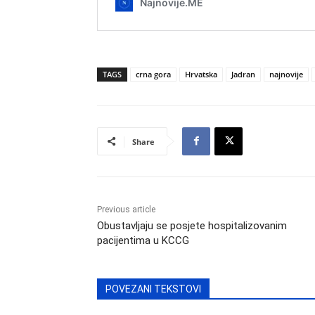
TAGS
crna gora
Hrvatska
Jadran
najnovije
Share
Previous article
Obustavljaju se posjete hospitalizovanim
pacijentima u KCCG
POVEZANI TEKSTOVI