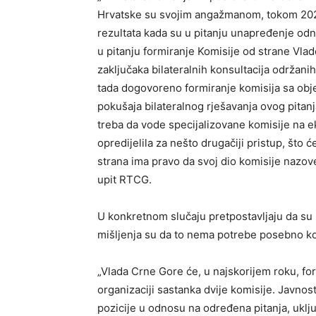
Hrvatske su svojim angažmanom, tokom 2025
rezultata kada su u pitanju unapređenje odno
u pitanju formiranje Komisije od strane Vlad
zaključaka bilateralnih konsultacija održan
tada dogovoreno formiranje komisija sa obje
pokušaja bilateralnog rješavanja ovog pitan
treba da vode specijalizovane komisije na 
opredijelila za nešto drugačiji pristup, što 
strana ima pravo da svoj dio komisije nazo
upit RTCG.
U konkretnom slučaju pretpostavljaju da su u
mišljenja su da to nema potrebe posebno ko
„Vlada Crne Gore će, u najskorijem roku, for
organizaciji sastanka dvije komisije. Javnost
pozicije u odnosu na određena pitanja, uključu