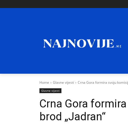
Home
Glavne vijesti
Crna Gora formira svoju komisij
Glavne vijesti
Crna Gora formira
brod „Jadran“