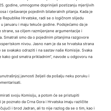
. godine, umnogome doprinijeli postizanju mjerljivih
sa i rješavanje pojedinih bilateralnih pitanja. Kada je
e Republike Hrvatske, radi se o logičnom slijedu
ih u januaru i maju tekuće godine. Podsjećamo da je
 strane, sa ciljem razmijenjene argumentacije i
ja. Smatrali smo da o pojedinim pitanjima razgovore
ekspertskom nivou. Jasno nam je da se hrvatska strana
će se svakako odraziti i na sastav naše Komisije. Svaka
ve kako god smatra prikladnim“, navode u odgovoru na
nutrašnjoj javnosti željeli da pošalju neku poruku i
mentarisati.
mirati svoju Komisiju, a potom će se pristupiti
i je poznato da Crna Gora i Hrvatska imaju različite
jući i brod Jadran, ali to nije razlog da se o tim, kao i