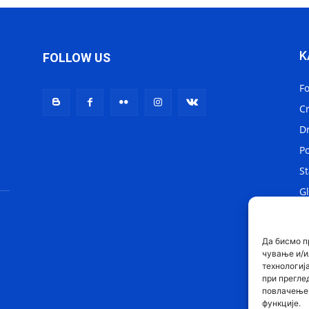
K
FOLLOW US
F
C
D
Po
St
Gl
Lo
Sv
Да бисмо п
чување и/и
технологиј
при прегле
повлачење 
функције.