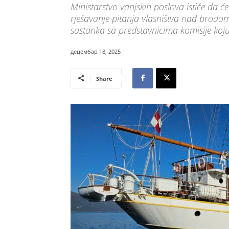
Ministarstvo vanjskih poslova ističe da ć
rješavanje pitanja vlasništva nad brodom 
sastanka sa predstavnicima komisije koju
децембар 18, 2025
Share