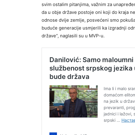
svim ostalim pitanjima, važnim za unapređe
da u obje države postoje oni koji do kraja n
odnose dvije zemlje, posvećeni smo pokušaju
buduće generacije usmjerili ka izgradnji od
države“, naglasili su u MVP-u.