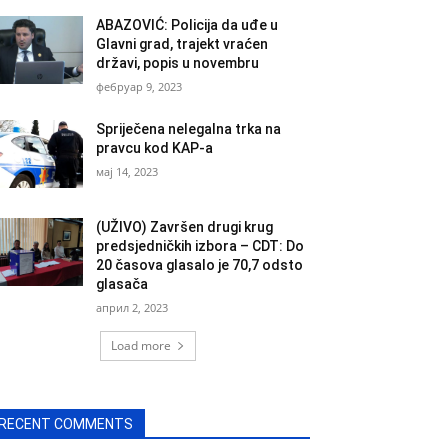
ABAZOVIĆ: Policija da uđe u
Glavni grad, trajekt vraćen
državi, popis u novembru
фебруар 9, 2023
Spriječena nelegalna trka na
pravcu kod KAP-a
мај 14, 2023
(UŽIVO) Završen drugi krug
predsjedničkih izbora – CDT: Do
20 časova glasalo je 70,7 odsto
glasača
април 2, 2023
Load more
RECENT COMMENTS