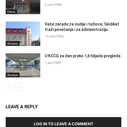
2 сата PRIJE
Fokus
Veće zarade za sudije i tužioce, Sindikat
traži povećanje i za administraciju
13 сати PRIJE
Drustvo
U KCCG za dan preko 1,6 hiljada pregleda
1 дан PRIJE
Drustvo
LEAVE A REPLY
LOG IN TO LEAVE A COMMENT