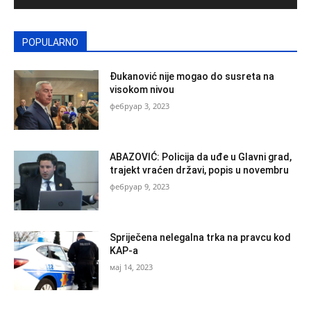
POPULARNO
Đukanović nije mogao do susreta na
visokom nivou
фебруар 3, 2023
ABAZOVIĆ: Policija da uđe u Glavni grad,
trajekt vraćen državi, popis u novembru
фебруар 9, 2023
Spriječena nelegalna trka na pravcu kod
KAP-a
мај 14, 2023