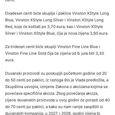
Dvadeset centi biće skuplje i paklice Vinston XStyle Long
Blue, Vinston XStyle Long Silver i Vinston XStyle Long
Red, koje će koštati po 3,70 eura, kao i Vinston XStyle
Silver i Vinston XStyle Blue, čija je nova cijena 3,60 eura.
Za trideset centi biće skuplji Vinston Fine Line Blue i
Vinston Fine Line Gold čija će cijena od 6. jula biti 3,30
eura.
Duvanski proizvodi su poskupjli početkom godine od 20
do 50 centi po paklici, iz razloga što je Vlada predložila, a
Skupština usvojila, izmjene Zakona o akcizama kojima se
povećava specifična akciza. Zbog povećanja akciza,
cijene duvanskih proizvoda u ovoj godini će porasti od 40
do 70 centi po paklici, a kako su nam ranije saopštili iz
duvanskih kompanija, u 2027. i 2028. godini cijena bi