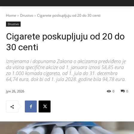
Home
Drustvo
Cigarete poskupljuju od 20 do 30 centi
Drustvo
Cigarete poskupljuju od 20 do
30 centi
Izmjenama i dopunama Zakona o akcizama predviđeno je
da visina specifične akcize od 1. januara iznosi 58,85 eura
za 1.000 komada cigareta, od 1. jula do 31. decembra
64,74 eura, dok bi od 1. jula 2028. godine bila 94,78 eura.
јун 26, 2026
0
0