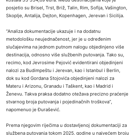
posjetio su Brisel, Trst, Briž, Talin, Rim, Sofija, Vašington,
Skoplje, Antalija, Dejton, Kopenhagen, Jerevan i Sicilija.
“Analiza dokumentacije ukazuje i na dodatnu
metodološku neujednačenost, jer je u određenim
slučajevima na jednom putnom nalogu objedinjeno više
destinacija, odnosno više službenih putovanja. Tako su,
recimo, kod Jevrosime Pejović evidentirani objedinjeni
nalozi za Budimpeštu i Jerevan, kao i Istanbul i Berlin,
dok su kod Gordana Stojovića objedinjeni nalozi za
Materu i Arizonu, Granadu i Taškent, kao i Madrid i
Ženevu. Takva praksa dodatno otežava precizno praćenje
stvarnog broja putovanja i pojedinačnih troškova”,
napomenuo je Đurašević.
Prema njegovim riječima u dostavljenoj dokumentaciji za
službena putovanja tokom 2025. godine u najvećem broju