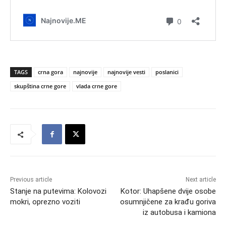
TAGS
crna gora
najnovije
najnovije vesti
poslanici
skupština crne gore
vlada crne gore
Previous article
Next article
Stanje na putevima: Kolovozi
Kotor: Uhapšene dvije osobe
mokri, oprezno voziti
osumnjičene za krađu goriva
iz autobusa i kamiona