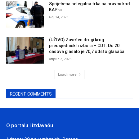
Spriječena nelegalna trka na pravcu kod
KAP-a
мај 14, 2023
(UŽIVO) Završen drugi krug
predsjedničkih izbora – CDT: Do 20
časova glasalo je 70,7 odsto glasača
април 2, 2023
Load more
RECENT COMMENTS
O portalu i izdavaču