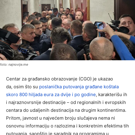
foto: najnovije.me
Centar za građansko obrazovanje (CGO) je ukazao
da, osim što su
poslanička putovanja građane koštala
skoro 800 hiljada eura za dvije i po godine
, karakterišu ih
i najraznovrsnije destinacije – od regionalnih i evropskih
centara do udaljenih destinacija na drugim kontinentima.
Pritom, javnost u najvećem broju slučajeva nema ni
osnovnu informaciju o razlozima i konkretnim efektima tih
putovanja, saopštio je saradnik na programima u