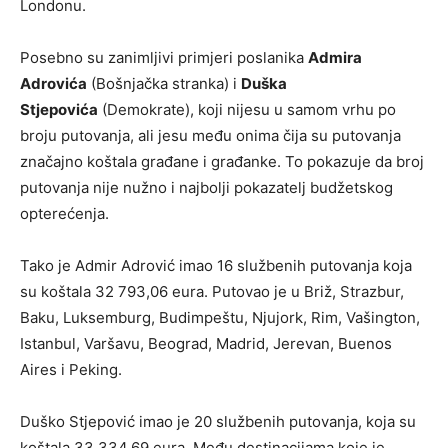
Londonu.
Posebno su zanimljivi primjeri poslanika
Admira
Adrovića
(Bošnjačka stranka) i
Duška
Stjepovića
(Demokrate), koji nijesu u samom vrhu po
broju putovanja, ali jesu među onima čija su putovanja
značajno koštala građane i građanke. To pokazuje da broj
putovanja nije nužno i najbolji pokazatelj budžetskog
opterećenja.
Tako je Admir Adrović imao 16 službenih putovanja koja
su koštala 32 793,06 eura. Putovao je u Briž, Strazbur,
Baku, Luksemburg, Budimpeštu, Njujork, Rim, Vašington,
Istanbul, Varšavu, Beograd, Madrid, Jerevan, Buenos
Aires i Peking.
Duško Stjepović imao je 20 službenih putovanja, koja su
koštala 33 334,69 eura. Među destinacijama koje je