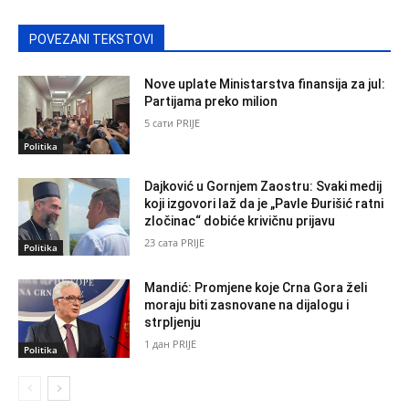
POVEZANI TEKSTOVI
Nove uplate Ministarstva finansija za jul:
Partijama preko milion
5 сати PRIJE
Politika
Dajković u Gornjem Zaostru: Svaki medij
koji izgovori laž da je „Pavle Đurišić ratni
zločinac“ dobiće krivičnu prijavu
23 сата PRIJE
Politika
Mandić: Promjene koje Crna Gora želi
moraju biti zasnovane na dijalogu i
strpljenju
1 дан PRIJE
Politika