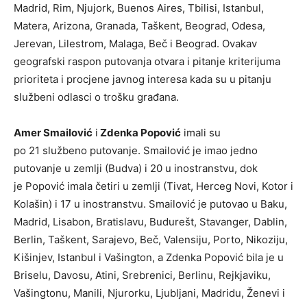
Madrid, Rim, Njujork, Buenos Aires, Tbilisi, Istanbul,
Matera, Arizona, Granada, Taškent, Beograd, Odesa,
Jerevan, Lilestrom, Malaga, Beč i Beograd. Ovakav
geografski raspon putovanja otvara i pitanje kriterijuma
prioriteta i procjene javnog interesa kada su u pitanju
službeni odlasci o trošku građana.
Amer Smailović
i
Zdenka Popović
imali su
po 21 službeno putovanje. Smailović je imao jedno
putovanje u zemlji (Budva) i 20 u inostranstvu, dok
je Popović imala četiri u zemlji (Tivat, Herceg Novi, Kotor i
Kolašin) i 17 u inostranstvu. Smailović je putovao u Baku,
Madrid, Lisabon, Bratislavu, Budurešt, Stavanger, Dablin,
Berlin, Taškent, Sarajevo, Beč, Valensiju, Porto, Nikoziju,
Kišinjev, Istanbul i Vašington, a Zdenka Popović bila je u
Briselu, Davosu, Atini, Srebrenici, Berlinu, Rejkjaviku,
Vašingtonu, Manili, Njurorku, Ljubljani, Madridu, Ženevi i