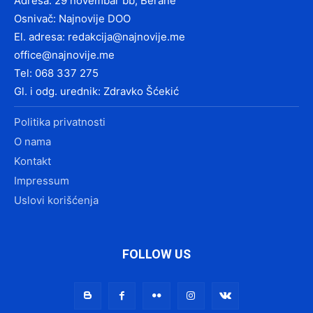
Adresa: 29 novembar bb, Berane
Osnivač: Najnovije DOO
El. adresa:
redakcija@najnovije.me
office@najnovije.me
Tel: 068 337 275
Gl. i odg. urednik: Zdravko Šćekić
Politika privatnosti
O nama
Kontakt
Impressum
Uslovi korišćenja
FOLLOW US