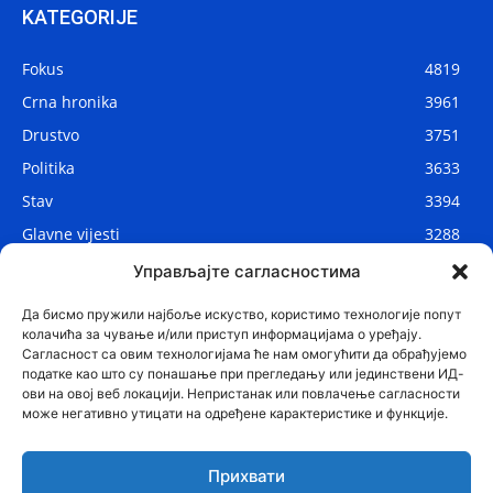
KATEGORIJE
Fokus
4819
Crna hronika
3961
Drustvo
3751
Politika
3633
Stav
3394
Glavne vijesti
3288
Lokalne vijesti
2912
Управљајте сагласностима
Svijet
1075
Да бисмо пружили најбоље искуство, користимо технологије попут
колачића за чување и/или приступ информацијама о уређају.
Сагласност са овим технологијама ће нам омогућити да обрађујемо
податке као што су понашање при прегледању или јединствени ИД-
ови на овој веб локацији. Непристанак или повлачење сагласности
може негативно утицати на одређене карактеристике и функције.
Прихвати