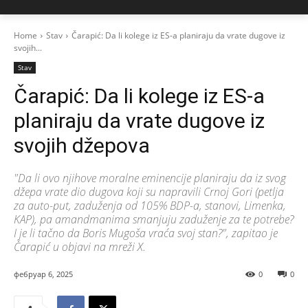
Home
Stav
Čarapić: Da li kolege iz ES-a planiraju da vrate dugove iz
svojih...
Stav
Čarapić: Da li kolege iz ES-a
planiraju da vrate dugove iz
svojih džepova
"Da li ovo njihove moralne eminencije planiraju da iz svog
džepa vrate dio dugova koji su napravili Crnoj Gori (petlja
za auto-put, zaduženja od 105% BDP-a, stanovi, Limenka,
KAP), pa amandmanima smanjuju zaduženje za te potrebe?
I je li tačno da Boris Mugoša vraća svoj stan?", zapitao je
Čarapić u objavi na mreži X.
фебруар 6, 2025
0
0