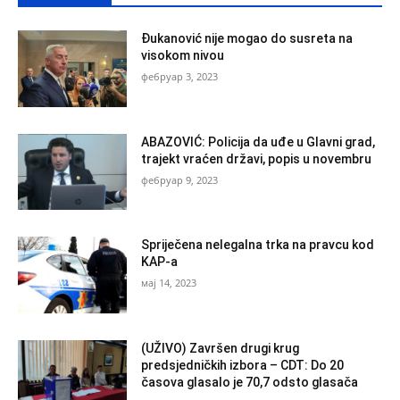
Đukanović nije mogao do susreta na
visokom nivou
фебруар 3, 2023
ABAZOVIĆ: Policija da uđe u Glavni grad,
trajekt vraćen državi, popis u novembru
фебруар 9, 2023
Spriječena nelegalna trka na pravcu kod
KAP-a
мај 14, 2023
(UŽIVO) Završen drugi krug
predsjedničkih izbora – CDT: Do 20
časova glasalo je 70,7 odsto glasača