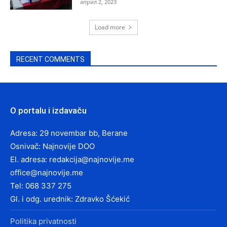
април 2, 2023
Load more
RECENT COMMENTS
O portalu i izdavaču
Adresa: 29 novembar bb, Berane
Osnivač: Najnovije DOO
El. adresa:
redakcija@najnovije.me
office@najnovije.me
Tel: 068 337 275
Gl. i odg. urednik: Zdravko Šćekić
Politika privatnosti