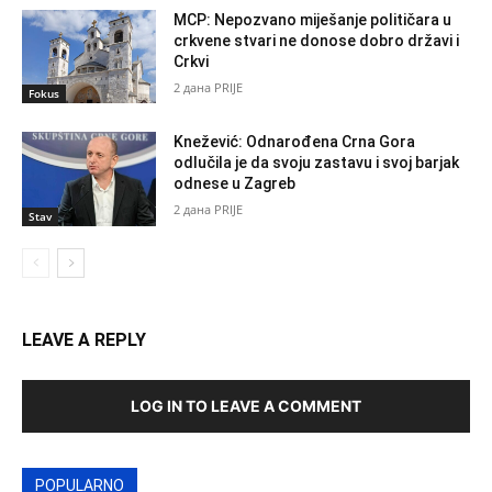
MCP: Nepozvano miješanje političara u
crkvene stvari ne donose dobro državi i
Crkvi
2 дана PRIJE
Fokus
Knežević: Odnarođena Crna Gora
odlučila je da svoju zastavu i svoj barjak
odnese u Zagreb
2 дана PRIJE
Stav
LEAVE A REPLY
LOG IN TO LEAVE A COMMENT
POPULARNO