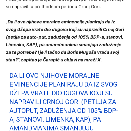
su napravili u prethodnom periodu Crnoj Gori.
„Da li ovo njihove moralne eminencije planiraju da iz
svog džepa vrate dio dugova koji su napravili Crnoj Gori
(petlja za auto-put, zaduženja od 105% BDP-a, stanovi,
Limenka, KAP), pa amandmanima smanjuju zaduženje
za te potrebe? I je li tačno da Boris Mugoša vraća svoj
stan?“, zapitao je Čarapić u objavi na mreži X.
DA LI OVO NJIHOVE MORALNE
EMINENCIJE PLANIRAJU DA IZ SVOG
DŽEPA VRATE DIO DUGOVA KOJI SU
NAPRAVILI CRNOJ GORI (PETLJA ZA
AUTOPUT, ZADUŽENJA OD 105% BDP-
A, STANOVI, LIMENKA, KAP), PA
AMANDMANIMA SMANJUJU