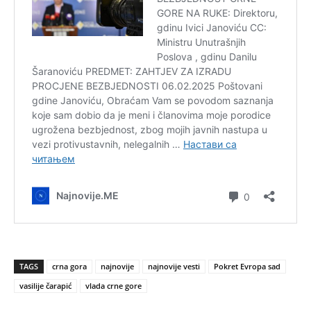
TAGS
crna gora
najnovije
najnovije vesti
Pokret Evropa sad
vasilije čarapić
vlada crne gore