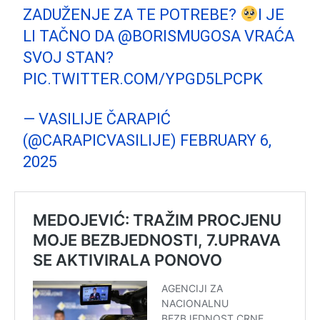
ZADUŽENJE ZA TE POTREBE?
I JE
LI TAČNO DA
@BORISMUGOSA
VRAĆA
SVOJ STAN?
PIC.TWITTER.COM/YPGD5LPCPK
— VASILIJE ČARAPIĆ
(@CARAPICVASILIJE)
FEBRUARY 6,
2025