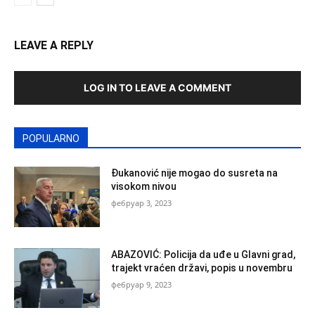
LEAVE A REPLY
LOG IN TO LEAVE A COMMENT
POPULARNO
Đukanović nije mogao do susreta na
visokom nivou
фебруар 3, 2023
ABAZOVIĆ: Policija da uđe u Glavni grad,
trajekt vraćen državi, popis u novembru
фебруар 9, 2023