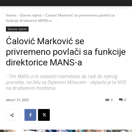
Home
Glavne vijesti
Ćalović Marković se privremeno povlači sa
funkcije direktorice MANS-a
Glavne vijesti
Ćalović Marković se
privremeno povlači sa funkcije
direktorice MANS-a
- Tim MANS-a će nastaviti nesmetano da radi do njenog
povratka, na čelu sa Dejanom Milovcem - objavila je ta NVO
na društvenim mrežama.
август 31, 2025
0
0