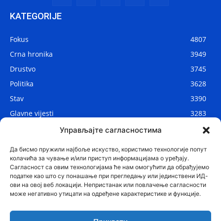
KATEGORIJE
Fokus
4807
Crna hronika
3949
Drustvo
3745
Politika
3628
Stav
3390
Glavne vijesti
3283
Lokalne vijesti
2906
Управљајте сагласностима
Svijet
1075
Да бисмо пружили најбоље искуство, користимо технологије попут
колачића за чување и/или приступ информацијама о уређају.
Сагласност са овим технологијама ће нам омогућити да обрађујемо
податке као што су понашање при прегледању или јединствени ИД-
ови на овој веб локацији. Непристанак или повлачење сагласности
може негативно утицати на одређене карактеристике и функције.