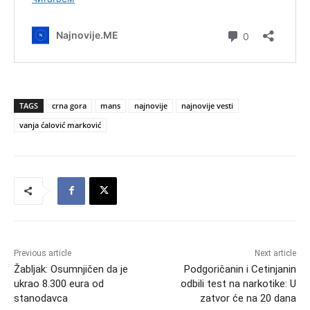
TAGS
crna gora
mans
najnovije
najnovije vesti
vanja ćalović marković
Previous article
Next article
Žabljak: Osumnjičen da je
Podgoričanin i Cetinjanin
ukrao 8.300 eura od
odbili test na narkotike: U
stanodavca
zatvor će na 20 dana