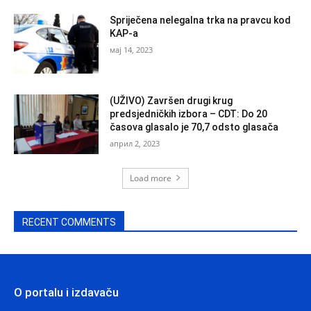
Spriječena nelegalna trka na pravcu kod
KAP-a
мај 14, 2023
(UŽIVO) Završen drugi krug
predsjedničkih izbora – CDT: Do 20
časova glasalo je 70,7 odsto glasača
април 2, 2023
Load more
RECENT COMMENTS
O portalu i izdavaču