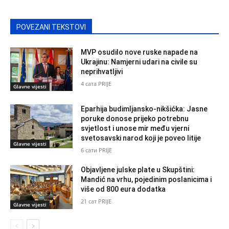
POVEZANI TEKSTOVI
MVP osudilo nove ruske napade na
Ukrajinu: Namjerni udari na civile su
neprihvatljivi
4 сата PRIJE
Glavne vijesti
Eparhija budimljansko-nikšićka: Jasne
poruke donose prijeko potrebnu
svjetlost i unose mir među vjerni
svetosavski narod koji je poveo litije
Glavne vijesti
6 сати PRIJE
Objavljene julske plate u Skupštini:
Mandić na vrhu, pojedinim poslanicima i
više od 800 eura dodatka
21 сат PRIJE
Glavne vijesti