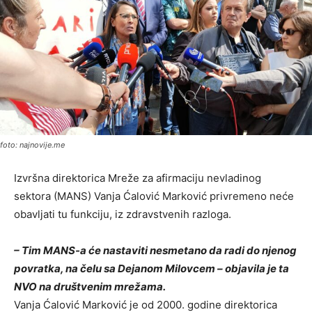
foto: najnovije.me
Izvršna direktorica Mreže za afirmaciju nevladinog
sektora (MANS) Vanja Ćalović Marković privremeno neće
obavljati tu funkciju, iz zdravstvenih razloga.
– Tim MANS-a će nastaviti nesmetano da radi do njenog
povratka, na čelu sa Dejanom Milovcem – objavila je ta
NVO na društvenim mrežama.
Vanja Ćalović Marković je od 2000. godine direktorica