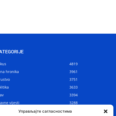
ATEGORIJE
okus
4819
rna hronika
3961
rustvo
3751
litika
3633
av
3394
avne vijesti
3288
kalne vijesti
2912
Управљајте сагласностима