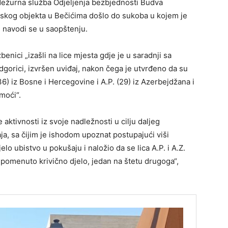
dežurna služba Odjeljenja bezbjednosti Budva
eljskog objekta u Bečićima došlo do sukoba u kojem je
 navodi se u saopštenju.
benici „izašli na lice mjesta gdje je u saradnji sa
gorici, izvršen uviđaj, nakon čega je utvrđeno da su
6) iz Bosne i Hercegovine i A.P. (29) iz Azerbejdžana i
moći“.
 aktivnosti iz svoje nadležnosti u cilju daljeg
aja, sa čijim je ishodom upoznat postupajući viši
jelo ubistvo u pokušaju i naložio da se lica A.P. i A.Z.
 pomenuto krivično djelo, jedan na štetu drugoga“,