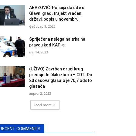
ABAZOVIĆ: Policija da uđe u
Glavni grad, trajekt vraćen
državi, popis u novembru
фебруар 9, 2023
Spriječena nelegalna trka na
pravcu kod KAP-a
мај 14, 2023
(UŽIVO) Završen drugi krug
predsjedničkih izbora – CDT: Do
20 časova glasalo je 70,7 odsto
glasača
април 2, 2023
Load more
RECENT COMMENTS