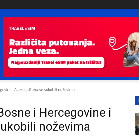
govine i Azerbejdžana se sukobili noževima
Bosne i Hercegovine i
ukobili noževima