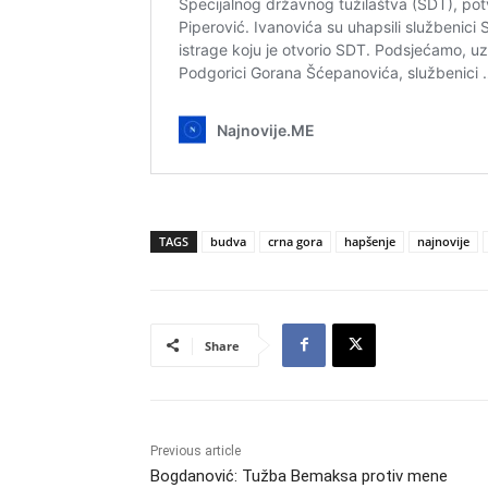
TAGS
budva
crna gora
hapšenje
najnovije
Share
Previous article
Bogdanović: Tužba Bemaksa protiv mene