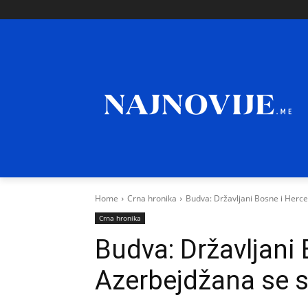
Home
Crna hronika
Budva: Državljani Bosne i Herce
Crna hronika
Budva: Državljani 
Azerbejdžana se s