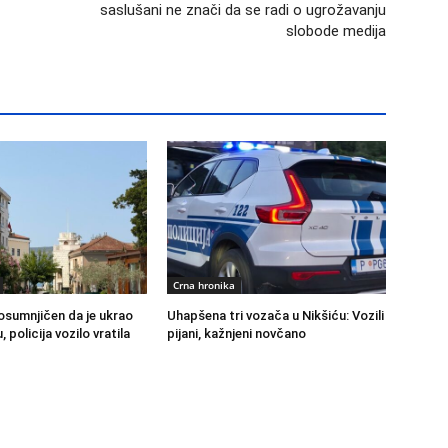
saslušani ne znači da se radi o ugrožavanju
slobode medija
Crna hronika
 osumnjičen da je ukrao
Uhapšena tri vozača u Nikšiću: Vozili
 policija vozilo vratila
pijani, kažnjeni novčano