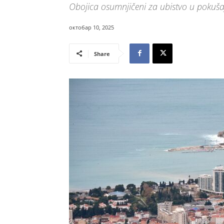
Obojica osumnjičeni za ubistvo u pokuša
октобар 10, 2025
Share