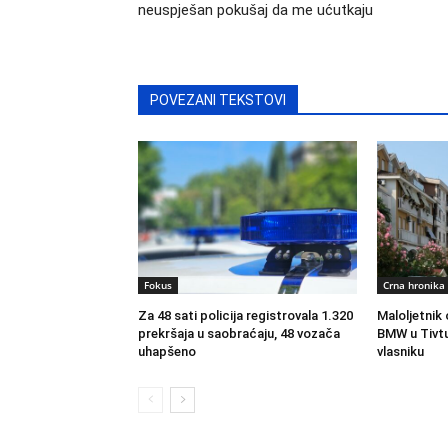
neuspješan pokušaj da me ućutkaju
POVEZANI TEKSTOVI
Fokus
Crna hronika
Za 48 sati policija registrovala 1.320
Maloljetnik
prekršaja u saobraćaju, 48 vozača
BMW u Tivtu,
uhapšeno
vlasniku