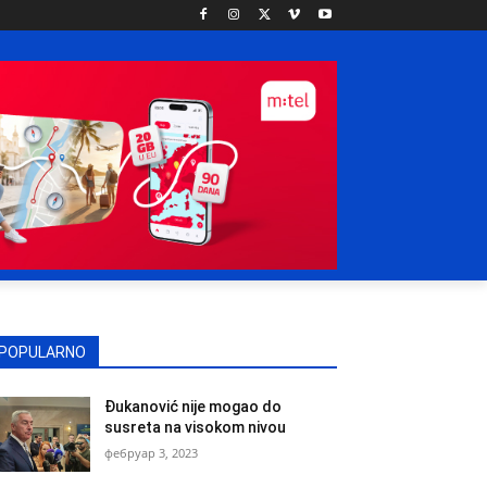
POPULARNO
Đukanović nije mogao do
susreta na visokom nivou
фебруар 3, 2023