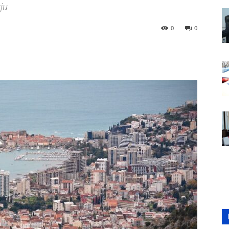
ju
0
0