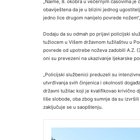
„Naime, 8. okobra u večernjim časovima je 
obaviještena da je u blizini jednog ugostit
jedno lice drugom nanijelo povrede nožem“,
Dodaju da su odmah po prijavi policijski služ
tužiocem u Višem državnom tužilaštvu u Pod
povrede od upotrebe noževa zadobili A.Z. (3
oni su prevezeni na ukazivanje ljekarske po
„Policijski službenici preduzeli su intenzivne
utvrđivanja svih činjenica i okolnosti događ
državni tužilac koji je kvalifikovao krivično d
liše slobode, oba zbog sumnje da su izvršili
zaključuje se u saopštenju.