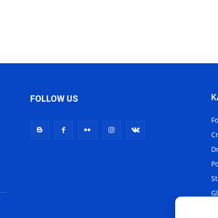
K
FOLLOW US
F
C
D
Po
St
Gl
Lo