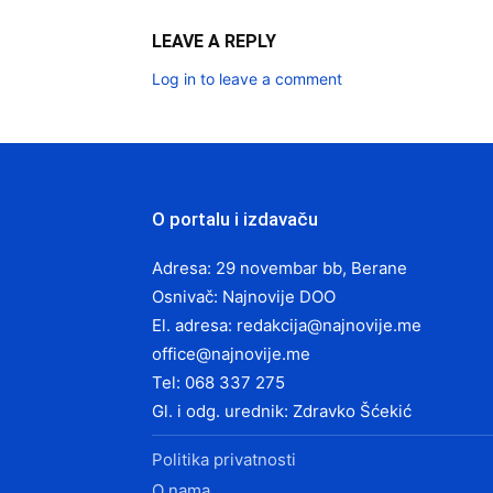
LEAVE A REPLY
Log in to leave a comment
O portalu i izdavaču
Adresa: 29 novembar bb, Berane
Osnivač: Najnovije DOO
El. adresa:
redakcija@najnovije.me
office@najnovije.me
Tel: 068 337 275
Gl. i odg. urednik: Zdravko Šćekić
Politika privatnosti
O nama