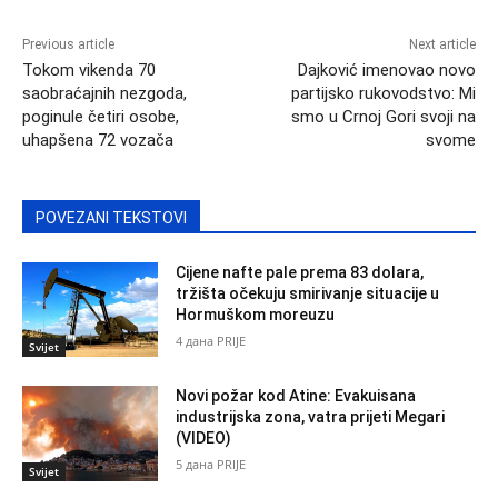
Previous article
Next article
Tokom vikenda 70
Dajković imenovao novo
saobraćajnih nezgoda,
partijsko rukovodstvo: Mi
poginule četiri osobe,
smo u Crnoj Gori svoji na
uhapšena 72 vozača
svome
POVEZANI TEKSTOVI
Cijene nafte pale prema 83 dolara,
tržišta očekuju smirivanje situacije u
Hormuškom moreuzu
4 дана PRIJE
Svijet
Novi požar kod Atine: Evakuisana
industrijska zona, vatra prijeti Megari
(VIDEO)
5 дана PRIJE
Svijet