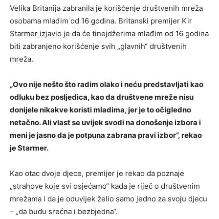
Velika Britanija zabranila je korišćenje društvenih mreža
osobama mlađim od 16 godina. Britanski premijer Kir
Starmer izjavio je da će tinejdžerima mlađim od 16 godina
biti zabranjeno korišćenje svih „glavnih“ društvenih
mreža.
„Ovo nije nešto što radim olako i neću predstavljati kao
odluku bez posljedica, kao da društvene mreže nisu
donijele nikakve koristi mladima, jer je to očigledno
netačno. Ali vlast se uvijek svodi na donošenje izbora i
meni je jasno da je potpuna zabrana pravi izbor“, rekao
je Starmer.
Kao otac dvoje djece, premijer je rekao da poznaje
„strahove koje svi osjećamo“ kada je riječ o društvenim
mrežama i da je oduvijek želio samo jedno za svoju djecu
– „da budu srećna i bezbjedna“.