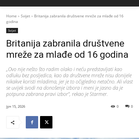
Home
Svijet
Britanija zabranila društvene mreže za mlađe od 16
godina
Svijet
Britanija zabranila društvene
mreže za mlađe od 16 godina
„Ovo nije nešto što radim olako i neću predstavljati kao
odluku bez posljedica, kao da društvene mreže nisu donijele
nikakve koristi mladima, jer je to očigledno netačno. Ali vlast
se uvijek svodi na donošenje izbora i meni je jasno da je
potpuna zabrana pravi izbor“, rekao je Starmer.
јун 15, 2026
0
0