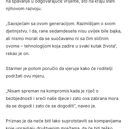
na spavanje u odgovarajuće vrijeme, što na kraju šteti
njihovom razvoju.
„Saosjećam sa ovom generacijom. Razmišljam o svom
djetinjstvu. I da, rane sedamdesete nisu uvijek bile bajka,
ali nismo morali da se suočavamo ni sa čim sličnim
ovome – tehnologijom koja zadire u svaki kutak života“,
rekao je on.
Starmer je potom poručio da vjeruje kako će roditelji
podržati ovu mjeru.
„Nisam spreman na kompromis kada je riječ o
bezbjednosti i sreći naše djece i zato ova zabrana mora
da se dogodi i zato će se dogoditi“, naveo je.
Priznao je da neće biti lako suprotstaviti se kompanijama
koje upravljaju društvenim mrežama, da će biti teško