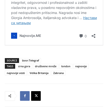
SOURCE
Izvor:Telegraf
TAGS
crna gora
društvene mreže
london
najnovije
najnovije vesti
Velika Britanija
Zabrana