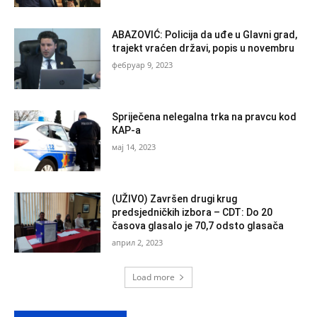
ABAZOVIĆ: Policija da uđe u Glavni grad,
trajekt vraćen državi, popis u novembru
фебруар 9, 2023
Spriječena nelegalna trka na pravcu kod
KAP-a
мај 14, 2023
(UŽIVO) Završen drugi krug
predsjedničkih izbora – CDT: Do 20
časova glasalo je 70,7 odsto glasača
април 2, 2023
Load more