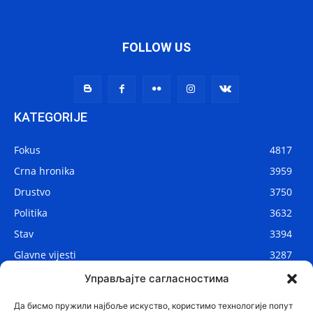
FOLLOW US
KATEGORIJE
Fokus
4817
Crna hronika
3959
Drustvo
3750
Politika
3632
Stav
3394
Glavne vijesti
3287
Lokalne vijesti
2910
Управљајте сагласностима
Svijet
1075
Да бисмо пружили најбоље искуство, користимо технологије попут