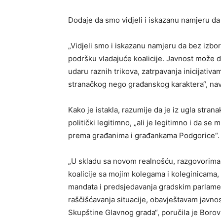
Dodaje da smo vidjeli i iskazanu namjeru da 
„Vidjeli smo i iskazanu namjeru da bez izbora
podršku vladajuće koalicije. Javnost može 
udaru raznih trikova, zatrpavanja inicijativ
stranačkog nego građanskog karaktera“, nav
Kako je istakla, razumije da je iz ugla stra
politički legitimno, „ali je legitimno i da se
prema građanima i građankama Podgorice“.
„U skladu sa novom realnošću, razgovorima 
koalicije sa mojim kolegama i koleginicama,
mandata i predsjedavanja gradskim parlamento
raščišćavanja situacije, obavještavam javn
Skupštine Glavnog grada“, poručila je Borovi