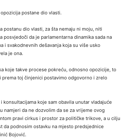
opozicija postane dio vlasti.
 postanu dio vlasti, za šta nemaju ni moju, niti
da posvjedoči da je parlamentarna dinamika sada na
ama i svakodnevnih dešavanja koja su više usko
ela je ona.
naka koje takve procese pokreću, odnosno opozicije, to
 mi prema toj činjenici postavimo odgovorno i zrelo
i konsultacijama koje sam obavila unutar vladajuće
 u namjeri da ne dozvolim da se za vrijeme ovog
m pravi cirkus i prostor za političke trikove, a u cilju
ost da podnosim ostavku na mjesto predsjednice
nić Bojović.