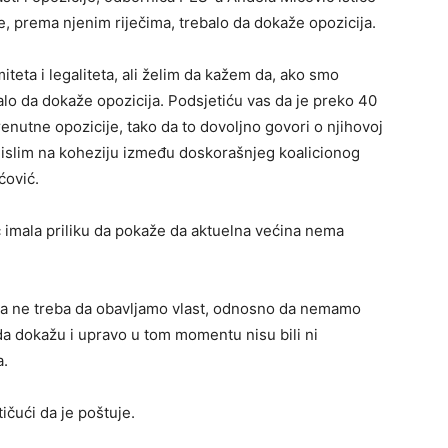
 je, prema njenim riječima, trebalo da dokaže opozicija.
miteta i legaliteta, ali želim da kažem da, ako smo
ebalo da dokaže opozicija. Podsjetiću vas da je preko 40
renutne opozicije, tako da to dovoljno govori o njihovoj
o mislim na koheziju između doskorašnjeg koalicionog
ćović.
eć imala priliku da pokaže da aktuelna većina nema
u da ne treba da obavljamo vlast, odnosno da nemamo
i da dokažu i upravo u tom momentu nisu bili ni
a.
tičući da je poštuje.