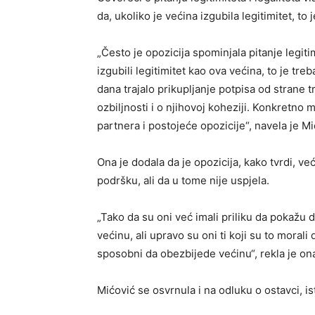
da, ukoliko je većina izgubila legitimitet, to
„Često je opozicija spominjala pitanje legiti
izgubili legitimitet kao ova većina, to je tr
dana trajalo prikupljanje potpisa od strane t
ozbiljnosti i o njihovoj koheziji. Konkretn
partnera i postojeće opozicije“, navela je Mi
Ona je dodala da je opozicija, kako tvrdi, v
podršku, ali da u tome nije uspjela.
„Tako da su oni već imali priliku da pokaž
većinu, ali upravo su oni ti koji su to moral
sposobni da obezbijede većinu“, rekla je on
Mićović se osvrnula i na odluku o ostavci, is