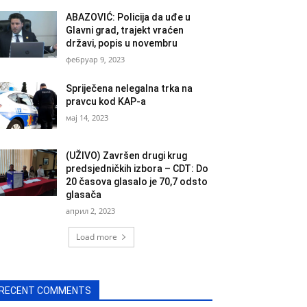
ABAZOVIĆ: Policija da uđe u
Glavni grad, trajekt vraćen
državi, popis u novembru
фебруар 9, 2023
Spriječena nelegalna trka na
pravcu kod KAP-a
мај 14, 2023
(UŽIVO) Završen drugi krug
predsjedničkih izbora – CDT: Do
20 časova glasalo je 70,7 odsto
glasača
април 2, 2023
Load more
RECENT COMMENTS