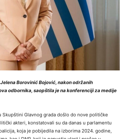
Jelena Borovinić Bojović, nakon održanih
ova odbornika, saopštila je na konferenciji za medije
u Skupštini Glavnog grada došlo do nove političke
olitički akteri, konstatovali su da danas u parlamentu
oalicija, koja je pobijedila na izborima 2024. godine,
ma, kao i DNP, koji je napustio vlast i prešao u