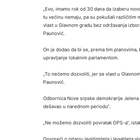
„Evo, imamo rok od 30 dana da izaberu novo
tu većinu nemaju, pa su pokušali različitim
vlast u Glavnom gradu bez održavanja izbora,
Paunović.
On je dodao da bi se, prema tim planovima,
upravljanje lokalnim parlamentom.
„To nećemo dozvoliti, jer se vlast u Glavno
Paunović.
Odbornica Nove srpske demokrarije Jelena M
dešavao u narednom periodu“.
„Ne možemo dozvoliti povratak DPS-a“, istak
Govoreći o pitanju legitimiteta i legaliteta v