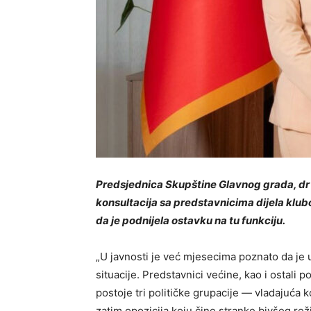
Predsjednica Skupštine Glavnog grada, dr 
konsultacija sa predstavnicima dijela klub
da je podnijela ostavku na tu funkciju.
„U javnosti je već mjesecima poznato da je 
situacije. Predstavnici većine, kao i ostali p
postoje tri političke grupacije — vladajuća k
zatim opozicija koju čine stranke bivšeg reži