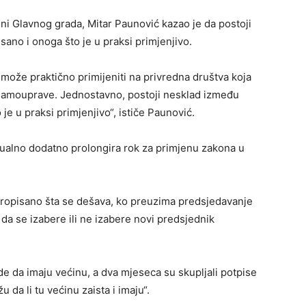
 Glavnog grada, Mitar Paunović kazao je da postoji
no i onoga što je u praksi primjenjivo.
može praktično primijeniti na privredna društva koja
 samouprave. Jednostavno, postoji nesklad između
e u praksi primjenjivo“, ističe Paunović.
ualno dodatno prolongira rok za primjenu zakona u
propisano šta se dešava, ko preuzima predsjedavanje
da se izabere ili ne izabere novi predsjednik
de da imaju većinu, a dva mjeseca su skupljali potpise
da li tu većinu zaista i imaju“.