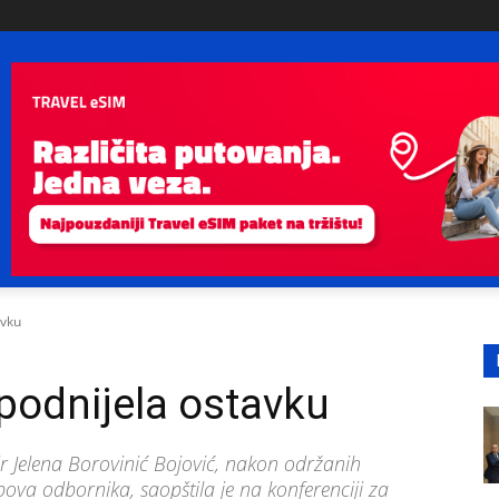
avku
 podnijela ostavku
r Jelena Borovinić Bojović, nakon održanih
bova odbornika, saopštila je na konferenciji za