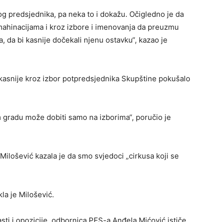
g predsjednika, pa neka to i dokažu. Očigledno je da
 mahinacijama i kroz izbore i imenovanja da preuzmu
 da bi kasnije dočekali njenu ostavku“, kazao je
 kasnije kroz izbor potpredsjednika Skupštine pokušalo
m gradu može dobiti samo na izborima“, poručio je
ilošević kazala je da smo svjedoci „cirkusa koji se
la je Milošević.
lasti i opozicije, odbornica PES-a Anđela Mićović ističe