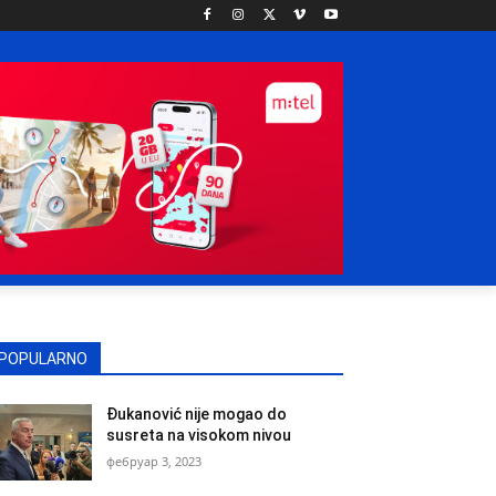
POPULARNO
Đukanović nije mogao do
susreta na visokom nivou
фебруар 3, 2023