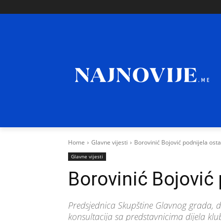
Home
Glavne vijesti
Borovinić Bojović podnijela ost
Glavne vijesti
Borovinić Bojović
Predsjednica Skupštine Glavnog grada, d
konsultacija sa predstavnicima dijela klu