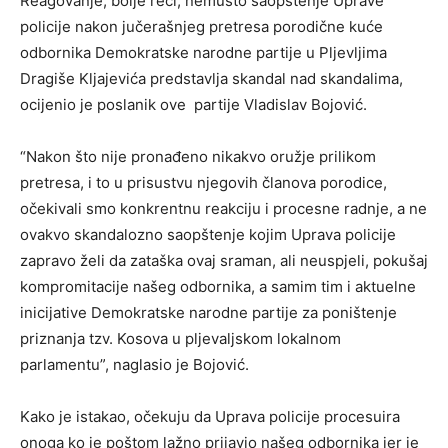
Reagovanje, bolje reći, nemušto saopštenje Uprave
policije nakon jučerašnjeg pretresa porodične kuće
odbornika Demokratske narodne partije u Pljevljima
Dragiše Kljajevića predstavlja skandal nad skandalima,
ocijenio je poslanik ove partije Vladislav Bojović.
“Nakon što nije pronađeno nikakvo oružje prilikom
pretresa, i to u prisustvu njegovih članova porodice,
očekivali smo konkrentnu reakciju i procesne radnje, a ne
ovakvo skandalozno saopštenje kojim Uprava policije
zapravo želi da zataška ovaj sraman, ali neuspjeli, pokušaj
kompromitacije našeg odbornika, a samim tim i aktuelne
inicijative Demokratske narodne partije za poništenje
priznanja tzv. Kosova u pljevaljskom lokalnom
parlamentu”, naglasio je Bojović.
Kako je istakao, očekuju da Uprava policije procesuira
onoga ko je poštom lažno prijavio našeg odbornika jer je