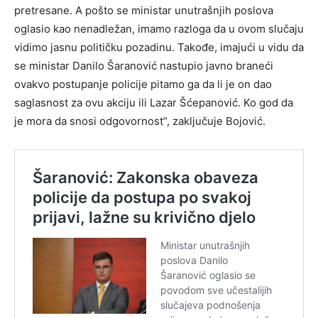
pretresane. A pošto se ministar unutrašnjih poslova
oglasio kao nenadležan, imamo razloga da u ovom slučaju
vidimo jasnu političku pozadinu. Takođe, imajući u vidu da
se ministar Danilo Šaranović nastupio javno braneći
ovakvo postupanje policije pitamo ga da li je on dao
saglasnost za ovu akciju ili Lazar Šćepanović. Ko god da
je mora da snosi odgovornost”, zaključuje Bojović.