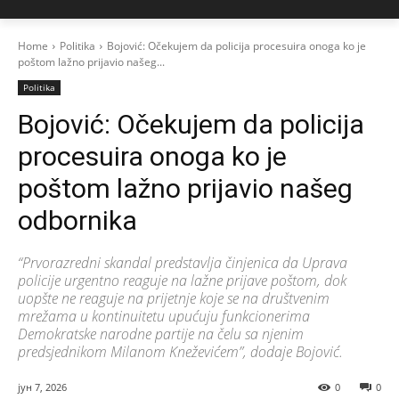
Home
Politika
Bojović: Očekujem da policija procesuira onoga ko je
poštom lažno prijavio našeg...
Politika
Bojović: Očekujem da policija
procesuira onoga ko je
poštom lažno prijavio našeg
odbornika
“Prvorazredni skandal predstavlja činjenica da Uprava
policije urgentno reaguje na lažne prijave poštom, dok
uopšte ne reaguje na prijetnje koje se na društvenim
mrežama u kontinuitetu upućuju funkcionerima
Demokratske narodne partije na čelu sa njenim
predsjednikom Milanom Kneževićem”, dodaje Bojović.
јун 7, 2026
0
0