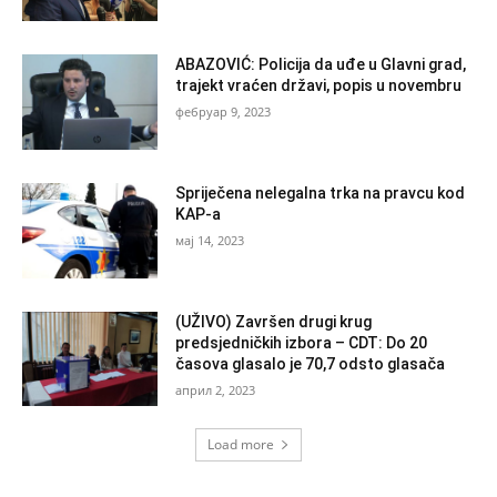
ABAZOVIĆ: Policija da uđe u Glavni grad,
trajekt vraćen državi, popis u novembru
фебруар 9, 2023
Spriječena nelegalna trka na pravcu kod
KAP-a
мај 14, 2023
(UŽIVO) Završen drugi krug
predsjedničkih izbora – CDT: Do 20
časova glasalo je 70,7 odsto glasača
април 2, 2023
Load more