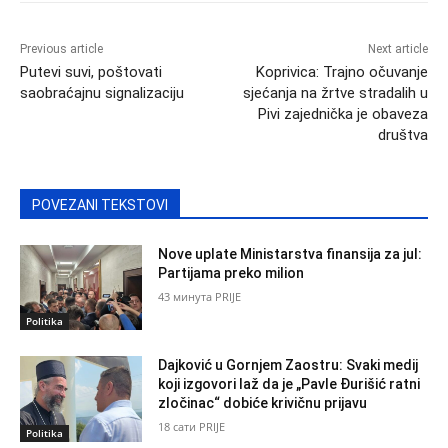
Previous article
Next article
Putevi suvi, poštovati
Koprivica: Trajno očuvanje
saobraćajnu signalizaciju
sjećanja na žrtve stradalih u
Pivi zajednička je obaveza
društva
POVEZANI TEKSTOVI
Nove uplate Ministarstva finansija za jul:
Partijama preko milion
43 минута PRIJE
Politika
Dajković u Gornjem Zaostru: Svaki medij
koji izgovori laž da je „Pavle Đurišić ratni
zločinac“ dobiće krivičnu prijavu
18 сати PRIJE
Politika