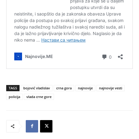
TAGS
bojović vladislav
crna gora
najnovije
najnovije vesti
policija
vlada crne gore