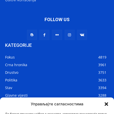
FOLLOW US
KATEGORIJE
Fokus
4819
Crna hronika
3961
Drustvo
3751
Politika
3633
Stav
3394
Glavne vijesti
3288
Lokalne vijesti
2912
Управљајте сагласностима
Svijet
1075
Да бисмо пружили најбоље искуство, користимо технологије попут