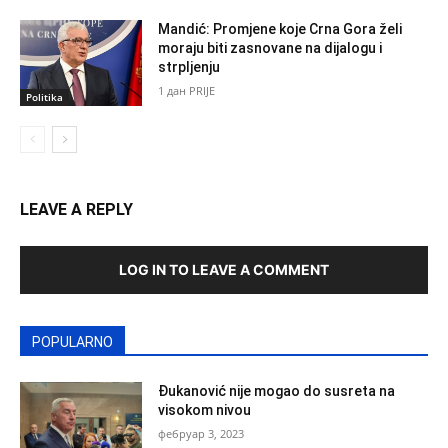
Mandić: Promjene koje Crna Gora želi
moraju biti zasnovane na dijalogu i
strpljenju
1 дан PRIJE
Politika
LEAVE A REPLY
LOG IN TO LEAVE A COMMENT
POPULARNO
Đukanović nije mogao do susreta na
visokom nivou
фебруар 3, 2023