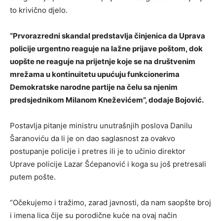
to krivično djelo.
“Prvorazredni skandal predstavlja činjenica da Uprava
policije urgentno reaguje na lažne prijave poštom, dok
uopšte ne reaguje na prijetnje koje se na društvenim
mrežama u kontinuitetu upućuju funkcionerima
Demokratske narodne partije na čelu sa njenim
predsjednikom Milanom Kneževićem”, dodaje Bojović.
Postavlja pitanje ministru unutrašnjih poslova Danilu
Šaranoviću da li je on dao saglasnost za ovakvo
postupanje policije i pretres ili je to učinio direktor
Uprave policije Lazar Šćepanović i koga su još pretresali
putem pošte.
“Očekujemo i tražimo, zarad javnosti, da nam saopšte broj
i imena lica čije su porodične kuće na ovaj način