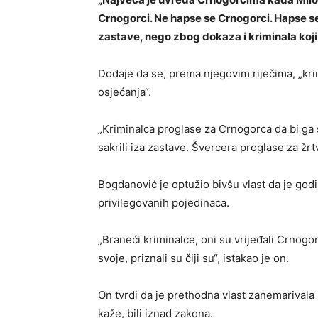
Crnogorci. Ne hapse se Crnogorci. Hapse se l
zastave, nego zbog dokaza i kriminala koji
Dodaje da se, prema njegovim riječima, „krim
osjećanja“.
„Kriminalca proglase za Crnogorca da bi ga s
sakrili iza zastave. Švercera proglase za žrtv
Bogdanović je optužio bivšu vlast da je godi
privilegovanih pojedinaca.
„Braneći kriminalce, oni su vrijeđali Crnogo
svoje, priznali su čiji su“, istakao je on.
On tvrdi da je prethodna vlast zanemarivala
kaže, bili iznad zakona.