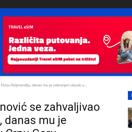
Elvisu Keljmendiju, danas mu je zabranjen ulazak u...
ović se zahvaljivao
u, danas mu je