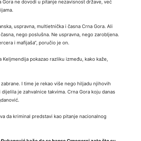
 Gora ne dovodi u pitanje nezavisnost države, već
cijama.
nska, uspravna, multietnička i časna Crna Gora. Ali
e časna, nego poslušna. Ne uspravna, nego zarobljena.
cera i mafijaša“, poručio je on.
a Keljmendija pokazao razliku između, kako kaže,
brane. I time je rekao više nego hiljadu njihovih
i dijelila je zahvalnice takvima. Crna Gora koju danas
gdanović.
va da kriminal predstavi kao pitanje nacionalnog
 Đukanović kaže da se hapse Crnogorci zato što su