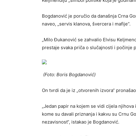
Keljmendiju „simbol politike koja je godinam
Bogdanović je poručio da današnja Crna Gora 
naveo, „servis klanova, švercera i mafije“.
„Milo Đukanović se zahvalio Elvisu Keljmendi
prestaje svaka priča o slučajnosti i počinje 
(Foto: Boris Bogdanović)
On tvrdi da je iz „otvorenih izvora“ pronaša
„Jedan papir na kojem se vidi cijela njihova 
kome su davali priznanja i kakvu su Crnu Gor
nezavisnost“, istakao je Bogdanović.