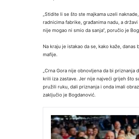
„Stidite li se što ste majkama uzeli naknade
radnicima fabrike, građanima nadu, a državi
nije mogao ni smio da sanja“, poručio je Bo
Na kraju je istakao da se, kako kaže, danas b
mafije.
„Crna Gora nije obnovljena da bi priznanja d
krili iza zastave. Jer nije najveći grijeh što s
pružili ruku, dali priznanja i onda imali ob
zaključio je Bogdanović.