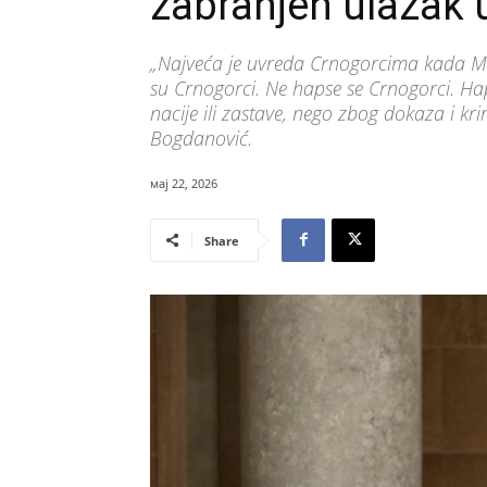
zabranjen ulazak 
„Najveća je uvreda Crnogorcima kada Mi
su Crnogorci. Ne hapse se Crnogorci. Hap
nacije ili zastave, nego zbog dokaza i kri
Bogdanović.
мај 22, 2026
Share