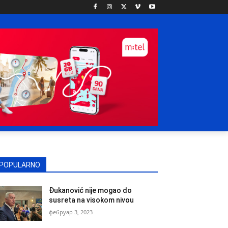
POPULARNO
Đukanović nije mogao do
susreta na visokom nivou
фебруар 3, 2023