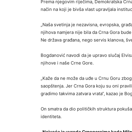
Prema njegovim riječima, Demokratska Crna
način na koji je bivša vlast upravljala institu
„Naša svetinja je nezavisna, evropska, građa
njihova namjera nije bila da Crna Gora bud
Ne država građana, nego servis klanova, šver
Bogdanović navodi da je upravo slučaj Elvis
njihove i naše Crne Gore.
„Kaže da ne može da uđe u Crnu Goru zbog za
saopštenja. Jer Crna Gora koju su oni pravil
gradimo takvima zatvara vrata“, kazao je Bo
On smatra da dio političkih struktura pokuša
identiteta.
„Najveća je uvreda Crnogorcima kada Milo