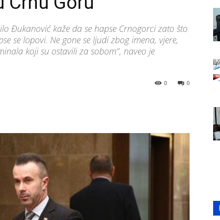
u Crnu Goru
lo Đukanović kaže da se hapse Crnogorci zato što
se se lopovi. Ne gone se ljudi zbog imena, vjere,
minala koji su ostavili za sobom“, naveo je
0
0