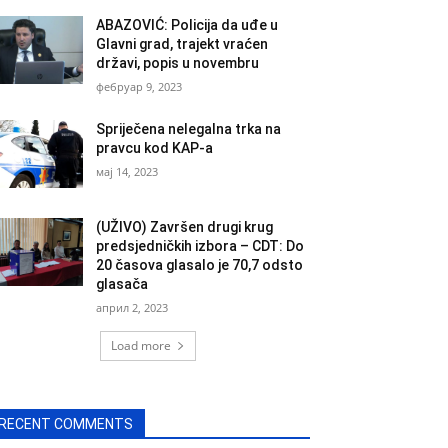
ABAZOVIĆ: Policija da uđe u
Glavni grad, trajekt vraćen
državi, popis u novembru
фебруар 9, 2023
Spriječena nelegalna trka na
pravcu kod KAP-a
мај 14, 2023
(UŽIVO) Završen drugi krug
predsjedničkih izbora – CDT: Do
20 časova glasalo je 70,7 odsto
glasača
април 2, 2023
Load more
RECENT COMMENTS