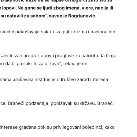
opovi. Ne gone se ljudi zbog imena, vjere, nacije ili
 su ostavili za sobom“, naveo je Bogdanović.
inalci pokušavaju sakriti iza patriotizma i nacionalnih
akrili iza naroda. Lopova proglase za patriotu da bi ga
u da bi ga sakrili iza države“, rekao je on.
nama urušavala institucije i društvo zarad interesa
rce. Braneći podzemlje, ponižavali su državu. Braneći
 interese građana dok su privilegovani pojedinci, kako