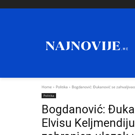
Home
Politika
Bogdanović: Đukanović se zahvaljivao 
Politika
Bogdanović: Đukan
Elvisu Keljmendij