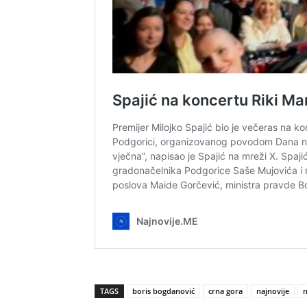
TAGS
boris bogdanović
crna gora
najnovije
n