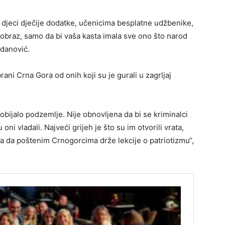
, djeci dječije dodatke, učenicima besplatne udžbenike,
 obraz, samo da bi vaša kasta imala sve ono što narod
gdanović.
rani Crna Gora od onih koji su je gurali u zagrljaj
obijalo podzemlje. Nije obnovljena da bi se kriminalci
u oni vladali. Najveći grijeh je što su im otvorili vrata,
raza da poštenim Crnogorcima drže lekcije o patriotizmu“,