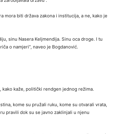
a zarobljavala državu“.
mora biti država zakona i institucija, a ne, kako je
ju, sinu Nasera Keljmendija. Sinu oca droge. I tu
priča o namjeri“, naveo je Bogdanović.
o, kako kaže, politički rendgen jednog režima.
istina, kome su pružali ruku, kome su otvarali vrata,
u pravili dok su se javno zaklinjali u njenu