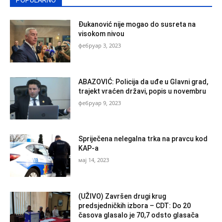
Đukanović nije mogao do susreta na
visokom nivou
фебруар 3, 2023
ABAZOVIĆ: Policija da uđe u Glavni grad,
trajekt vraćen državi, popis u novembru
фебруар 9, 2023
Spriječena nelegalna trka na pravcu kod
KAP-a
мај 14, 2023
(UŽIVO) Završen drugi krug
predsjedničkih izbora – CDT: Do 20
časova glasalo je 70,7 odsto glasača