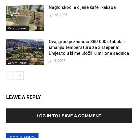
Naglo skočile cijene kafe i kakaoa
јул 12, 2026
Zanimljivosti
Ovaj grad je zasadio 880.000 stabala i
smanjio temperaturu za 3 stepena:
Umjesto u klime uložili u milione sadnica
јул 3, 2026
Zanimljivosti
LEAVE A REPLY
LOG IN TO LEAVE A COMMENT
POPULARNO