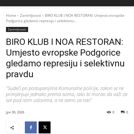
Home
Zanimljivosti
BIRO KLUB I NOA RESTORAN: Umjesto evropske
Podgorice gledamo represiju i selektivnu...
Zanimljivosti
BIRO KLUB I NOA RESTORAN:
Umjesto evropske Podgorice
gledamo represiju i selektivnu
pravdu
"Sudeći po postupanjima Komunalne policije, zakon se ne
primjenjuje jednako prema svima, iako bi morao da važi za
sve pod istim uslovima, a ne samo za nas"
јун 30, 2026
0
0