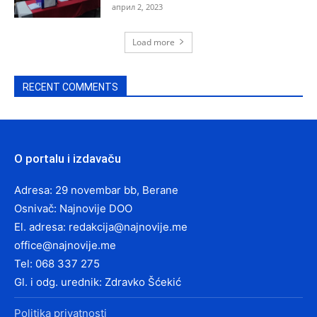
април 2, 2023
Load more
RECENT COMMENTS
O portalu i izdavaču
Adresa: 29 novembar bb, Berane
Osnivač: Najnovije DOO
El. adresa:
redakcija@najnovije.me
office@najnovije.me
Tel: 068 337 275
Gl. i odg. urednik: Zdravko Šćekić
Politika privatnosti