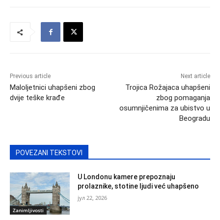
Previous article
Next article
Maloljetnici uhapšeni zbog
Trojica Rožajaca uhapšeni
dvije teške krađe
zbog pomaganja
osumnjičenima za ubistvo u
Beogradu
POVEZANI TEKSTOVI
U Londonu kamere prepoznaju
prolaznike, stotine ljudi već uhapšeno
јул 22, 2026
Zanimljivosti