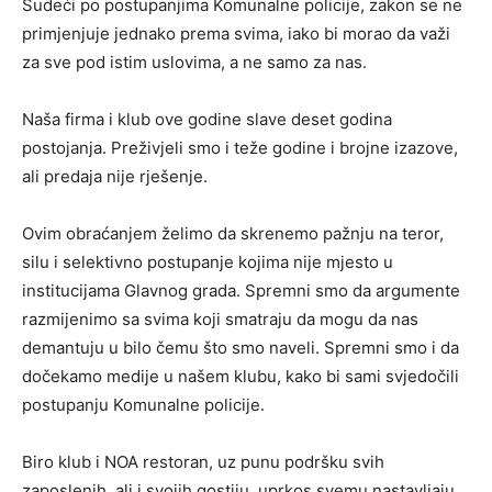
Sudeći po postupanjima Komunalne policije, zakon se ne
primjenjuje jednako prema svima, iako bi morao da važi
za sve pod istim uslovima, a ne samo za nas.
Naša firma i klub ove godine slave deset godina
postojanja. Preživjeli smo i teže godine i brojne izazove,
ali predaja nije rješenje.
Ovim obraćanjem želimo da skrenemo pažnju na teror,
silu i selektivno postupanje kojima nije mjesto u
institucijama Glavnog grada. Spremni smo da argumente
razmijenimo sa svima koji smatraju da mogu da nas
demantuju u bilo čemu što smo naveli. Spremni smo i da
dočekamo medije u našem klubu, kako bi sami svjedočili
postupanju Komunalne policije.
Biro klub i NOA restoran, uz punu podršku svih
zaposlenih, ali i svojih gostiju, uprkos svemu nastavljaju