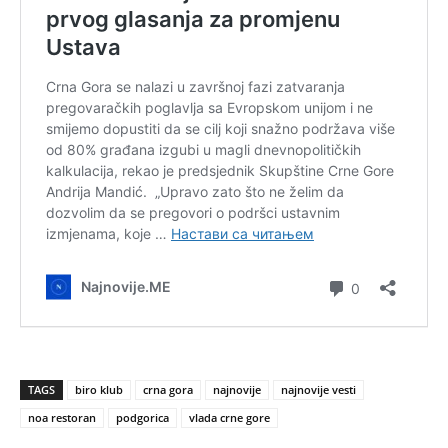
TAGS
biro klub
crna gora
najnovije
najnovije vesti
noa restoran
podgorica
vlada crne gore