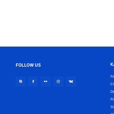
K
FOLLOW US
F
C
D
Po
St