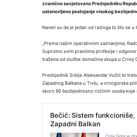
zvanično savjetovano Predsjedniku Republik
ustanovljeno postojanje visokog bezbjednos
Naveli su da je jedan od razloga to što se u
„Prema našim operativnim saznanjima, Radoje
Suprotno svim pravilima profesije i odgovo
tražena od službe domaćina skupa u Crnoj G
Predsjednik Srbije Aleksandar Vučić bi treba
Zapadnog Balkana u Tivtu, a crnogorska polic
skoro 90 bezbjednosno rizičnih osoba koje s