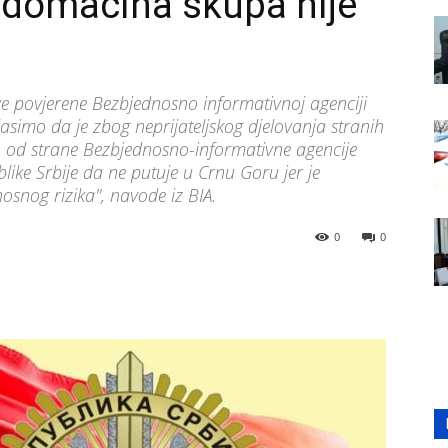
 domaćina skupa nije
ve povjerene Bezbjednosno informativnoj agenciji
imo da je zbog neprijateljskog djelovanja stranih
i, od strane Bezbjednosno-informativne agencije
ike Srbije da ne putuje u Crnu Goru jer je
osnog rizika", navode iz BIA.
0
0