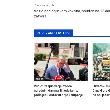
Previous article
Vozio pod dejstvom kokaina, osuđen na 15 da
zatvora
POVEZANI TEKSTOVI
Region
Region
Vučić: Raspisivanje izbora u
Hrvatski mi
narednim danima ili nedeljama,
Crne Gore d
podnijeću ostavku prije kampanje
na obilježav