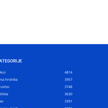
ATEGORIJE
okus
4814
rna hronika
3957
rustvo
3748
litika
3630
av
3391