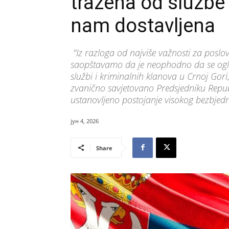
tražena od službe
nam dostavljena
"Iz razloga od najviše važnosti za poslo
saopštavamo da je neophodno da se oglas
službi i kriminalnih klanova u Crnoj Gor
zvanično savjetovano Predsjedniku Republ
ustanovljeno postojanje visokog bezbjedn
јун 4, 2026
Share