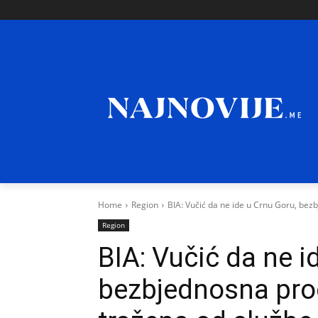
Home
Region
BIA: Vučić da ne ide u Crnu Goru, bezb
Region
BIA: Vučić da ne i
bezbjednosna proc