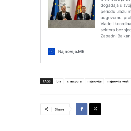
TAGS
bia
crna gora
najnovije
najnovije vesti
Share