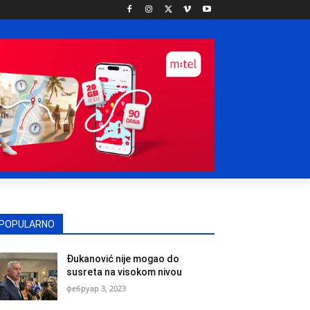
POPULARNO
Đukanović nije mogao do
susreta na visokom nivou
фебруар 3, 2023