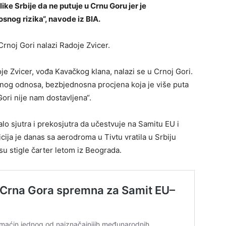
e Srbije da ne putuje u Crnu Goru jer je
nog rizika“, navode iz BIA.
 Crnoj Gori nalazi Radoje Zvicer.
 Zvicer, vođa Kavačkog klana, nalazi se u Crnoj Gori.
rnog odnosa, bezbjednosna procjena koja je više puta
ori nije nam dostavljena“.
lo sjutra i prekosjutra da učestvuje na Samitu EU i
ija je danas sa aerodroma u Tivtu vratila u Srbiju
u stigle čarter letom iz Beograda.