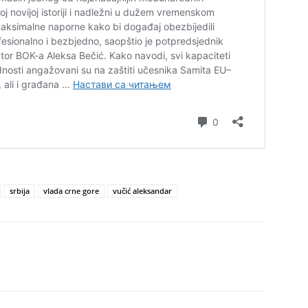
srbija
vlada crne gore
vučić aleksandar