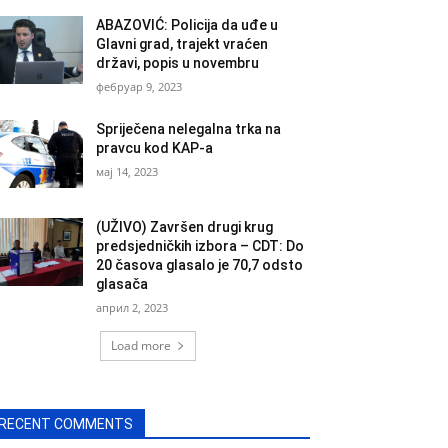
ABAZOVIĆ: Policija da uđe u
Glavni grad, trajekt vraćen
državi, popis u novembru
фебруар 9, 2023
Spriječena nelegalna trka na
pravcu kod KAP-a
мај 14, 2023
(UŽIVO) Završen drugi krug
predsjedničkih izbora – CDT: Do
20 časova glasalo je 70,7 odsto
glasača
април 2, 2023
Load more
RECENT COMMENTS