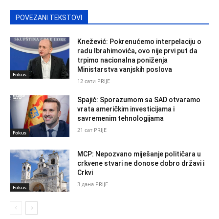
POVEZANI TEKSTOVI
Knežević: Pokrenućemo interpelaciju o
radu Ibrahimovića, ovo nije prvi put da
trpimo nacionalna poniženja
Ministarstva vanjskih poslova
Fokus
12 сати PRIJE
Spajić: Sporazumom sa SAD otvaramo
vrata američkim investicijama i
savremenim tehnologijama
21 сат PRIJE
Fokus
MCP: Nepozvano miješanje političara u
crkvene stvari ne donose dobro državi i
Crkvi
3 дана PRIJE
Fokus