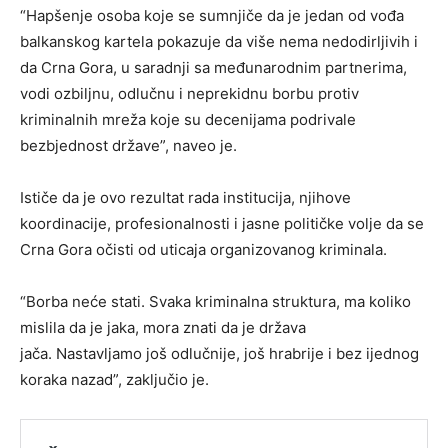
“Hapšenje osoba koje se sumnjiče da je jedan od vođa
balkanskog kartela pokazuje da više nema nedodirljivih i
da Crna Gora, u saradnji sa međunarodnim partnerima,
vodi ozbiljnu, odlučnu i neprekidnu borbu protiv
kriminalnih mreža koje su decenijama podrivale
bezbjednost države”, naveo je.
Ističe da je ovo rezultat rada institucija, njihove
koordinacije, profesionalnosti i jasne političke volje da se
Crna Gora očisti od uticaja organizovanog kriminala.
“Borba neće stati. Svaka kriminalna struktura, ma koliko
mislila da je jaka, mora znati da je država
jača. Nastavljamo još odlučnije, još hrabrije i bez ijednog
koraka nazad”, zaključio je.