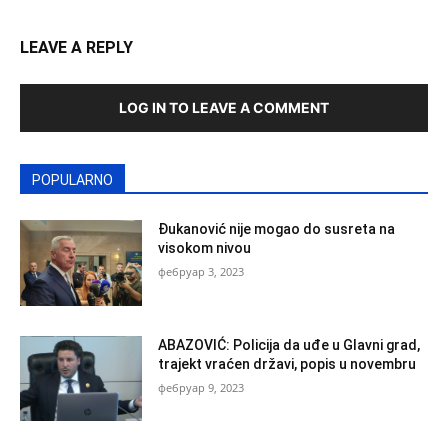
LEAVE A REPLY
LOG IN TO LEAVE A COMMENT
POPULARNO
Đukanović nije mogao do susreta na
visokom nivou
фебруар 3, 2023
ABAZOVIĆ: Policija da uđe u Glavni grad,
trajekt vraćen državi, popis u novembru
фебруар 9, 2023