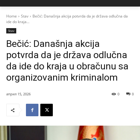
Home
Stav
Bečić: Današnja akcija potvrda da je država odlučna da
ide do kraja...
Stav
Bečić: Današnja akcija
potvrda da je država odlučna
da ide do kraja u obračunu sa
organizovanim kriminalom
април 15, 2026
0
0