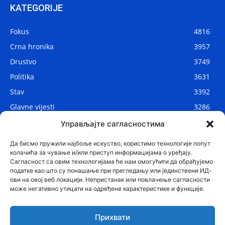
KATEGORIJE
Fokus
4816
Crna hronika
3957
Drustvo
3749
Politika
3631
Stav
3392
Glavne vijesti
3286
Lokalne vijesti
2910
Управљајте сагласностима
Svijet
1075
Да бисмо пружили најбоље искуство, користимо технологије попут
колачића за чување и/или приступ информацијама о уређају.
Сагласност са овим технологијама ће нам омогућити да обрађујемо
податке као што су понашање при прегледању или јединствени ИД-
ови на овој веб локацији. Непристанак или повлачење сагласности
може негативно утицати на одређене карактеристике и функције.
Прихвати