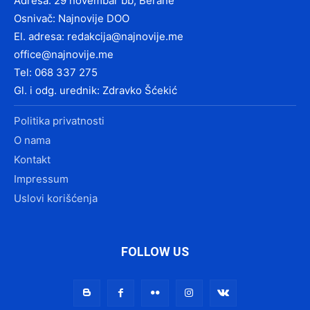
Adresa: 29 novembar bb, Berane
Osnivač: Najnovije DOO
El. adresa:
redakcija@najnovije.me
office@najnovije.me
Tel: 068 337 275
Gl. i odg. urednik: Zdravko Šćekić
Politika privatnosti
O nama
Kontakt
Impressum
Uslovi korišćenja
FOLLOW US