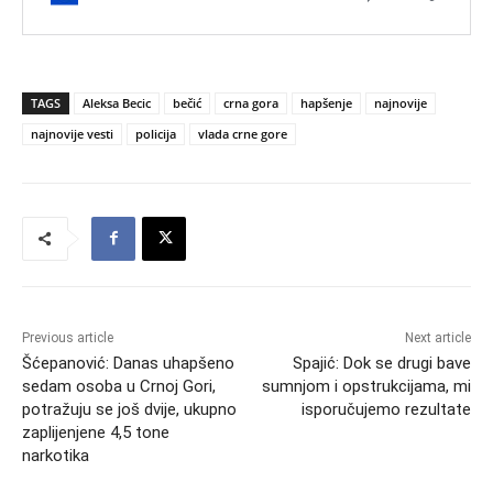
TAGS
Aleksa Becic
bečić
crna gora
hapšenje
najnovije
najnovije vesti
policija
vlada crne gore
Previous article
Next article
Šćepanović: Danas uhapšeno
Spajić: Dok se drugi bave
sedam osoba u Crnoj Gori,
sumnjom i opstrukcijama, mi
potražuju se još dvije, ukupno
isporučujemo rezultate
zaplijenjene 4,5 tone
narkotika