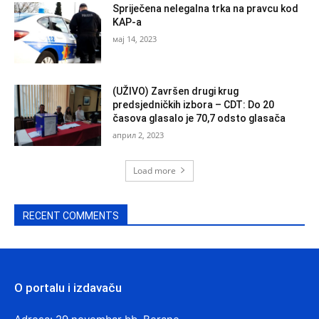
Spriječena nelegalna trka na pravcu kod
KAP-a
мај 14, 2023
(UŽIVO) Završen drugi krug
predsjedničkih izbora – CDT: Do 20
časova glasalo je 70,7 odsto glasača
април 2, 2023
Load more
RECENT COMMENTS
O portalu i izdavaču