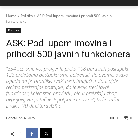
Home
Politika
ASK: Pod lupom imovina i prihodi 500 javnih
funkcionera
Politika
ASK: Pod lupom imovina i
prihodi 500 javnih funkcionera
“334 lica smo već provjerili, preko 108 upravnih postupaka,
123 prekršajna postupka smo pokrenuli. Po ovome, ovako
ispada da je, otprilike, svaki treći, imajući u vidu, ajde
recimo prekršajne postupke, da je svaki treći javni
funkcioner, kojeg smo provjerili, bio u prekršaju zbog
neprijavljivanja tačne ili potpune imovine”, kaže Dušan
Drakić, VD direktora ASK-a
новембар 4, 2025
0
0