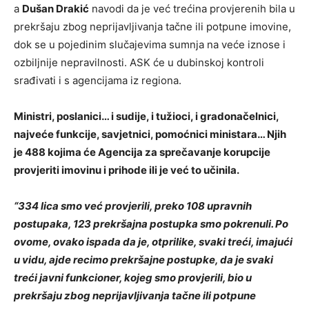
a
Dušan Drakić
navodi da je već trećina provjerenih bila u
prekršaju zbog neprijavljivanja tačne ili potpune imovine,
dok se u pojedinim slučajevima sumnja na veće iznose i
ozbiljnije nepravilnosti. ASK će u dubinskoj kontroli
srađivati i s agencijama iz regiona.
Ministri, poslanici… i sudije, i tužioci, i gradonačelnici,
najveće funkcije, savjetnici, pomoćnici ministara… Njih
je 488 kojima će Agencija za sprečavanje korupcije
provjeriti imovinu i prihode ili je već to učinila.
“334 lica smo već provjerili, preko 108 upravnih
postupaka, 123 prekršajna postupka smo pokrenuli. Po
ovome, ovako ispada da je, otprilike, svaki treći, imajući
u vidu, ajde recimo prekršajne postupke, da je svaki
treći javni funkcioner, kojeg smo provjerili, bio u
prekršaju zbog neprijavljivanja tačne ili potpune