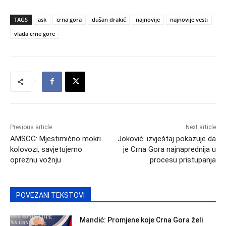
TAGS
ask
crna gora
dušan drakić
najnovije
najnovije vesti
vlada crne gore
Previous article
Next article
AMSCG: Mjestimično mokri
Joković: izvještaj pokazuje da
kolovozi, savjetujemo
je Crna Gora najnaprednija u
opreznu vožnju
procesu pristupanja
POVEZANI TEKSTOVI
Mandić: Promjene koje Crna Gora želi