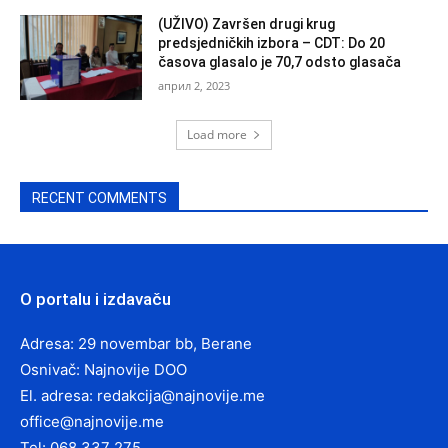
(UŽIVO) Završen drugi krug
predsjedničkih izbora – CDT: Do 20
časova glasalo je 70,7 odsto glasača
април 2, 2023
Load more
RECENT COMMENTS
O portalu i izdavaču
Adresa: 29 novembar bb, Berane
Osnivač: Najnovije DOO
El. adresa:
redakcija@najnovije.me
office@najnovije.me
Tel: 068 337 275