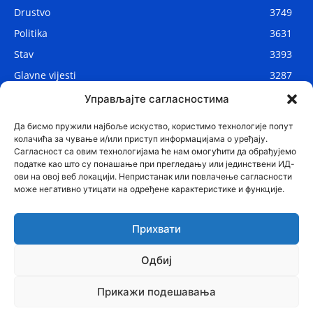
Drustvo
3749
Politika
3631
Stav
3393
Glavne vijesti
3287
Lokalne vijesti
2910
Управљајте сагласностима
Svijet
1075
Да бисмо пружили најбоље искуство, користимо технологије попут
колачића за чување и/или приступ информацијама о уређају.
Сагласност са овим технологијама ће нам омогућити да обрађујемо
податке као што су понашање при прегледању или јединствени ИД-
ови на овој веб локацији. Непристанак или повлачење сагласности
може негативно утицати на одређене карактеристике и функције.
Прихвати
Одбиј
© Najnovije.me
Прикажи подешавања
Glavne vijesti
Politika
Drustvo
Region
Stav
Sport
Svijet