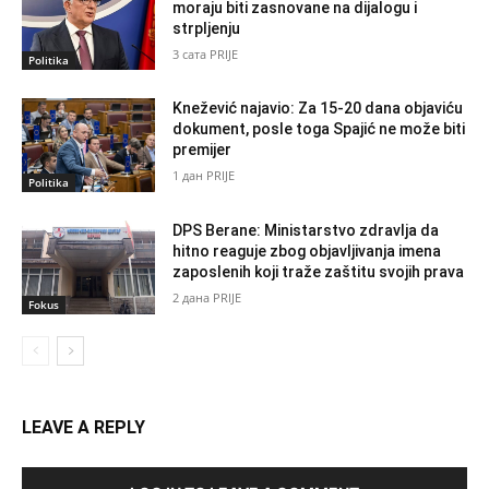
moraju biti zasnovane na dijalogu i
strpljenju
3 сата PRIJE
Politika
Knežević najavio: Za 15-20 dana objaviću
dokument, posle toga Spajić ne može biti
premijer
1 дан PRIJE
Politika
DPS Berane: Ministarstvo zdravlja da
hitno reaguje zbog objavljivanja imena
zaposlenih koji traže zaštitu svojih prava
2 дана PRIJE
Fokus
LEAVE A REPLY