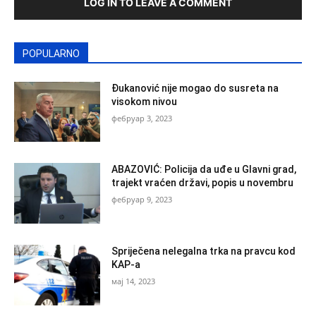
LOG IN TO LEAVE A COMMENT
POPULARNO
Đukanović nije mogao do susreta na
visokom nivou
фебруар 3, 2023
ABAZOVIĆ: Policija da uđe u Glavni grad,
trajekt vraćen državi, popis u novembru
фебруар 9, 2023
Spriječena nelegalna trka na pravcu kod
KAP-a
мај 14, 2023