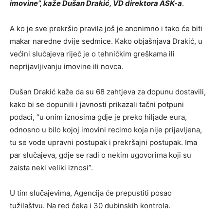
imovine”, kaže Dušan Drakić, VD direktora ASK-a
.
A ko je sve prekršio pravila još je anonimno i tako će biti
makar naredne dvije sedmice. Kako objašnjava Drakić, u
većini slučajeva riječ je o tehničkim greškama ili
neprijavljivanju imovine ili novca.
Dušan Drakić kaže da su 68 zahtjeva za dopunu dostavili,
kako bi se dopunili i javnosti prikazali tačni potpuni
podaci, “u onim iznosima gdje je preko hiljade eura,
odnosno u bilo kojoj imovini recimo koja nije prijavljena,
tu se vode upravni postupak i prekršajni postupak. Ima
par slučajeva, gdje se radi o nekim ugovorima koji su
zaista neki veliki iznosi”.
U tim slučajevima, Agencija će prepustiti posao
tužilaštvu. Na red čeka i 30 dubinskih kontrola.