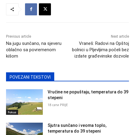
Previous article
Next article
Na jugu sunčano, na sjeveru
Vraneš: Radovi na Opštoj
oblačno sa povremenom
bolnici u Pljevljima počeli bez
kišom
izdate građevinske dozvole
POVEZANI TEKSTOVI
Vrućine ne popuštaju, temperatura do 39
stepeni
18 сати PRIJE
Fokus
Sjutra sunčano i veoma toplo,
temperatura do 39 stepeni