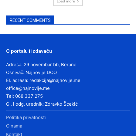
Load more
RECENT COMMENTS
O portalu i izdavaču
Adresa: 29 novembar bb, Berane
Osnivač: Najnovije DOO
El. adresa:
redakcija@najnovije.me
office@najnovije.me
Tel: 068 337 275
Gl. i odg. urednik: Zdravko Šćekić
Politika privatnosti
O nama
Kontakt