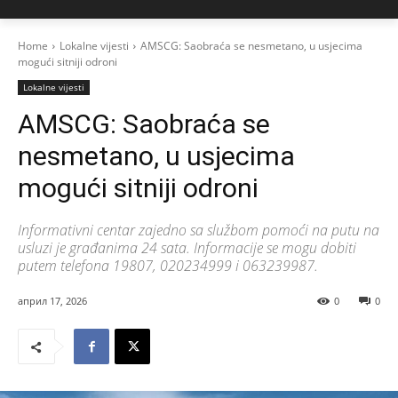
Home
Lokalne vijesti
AMSCG: Saobraća se nesmetano, u usjecima
mogući sitniji odroni
Lokalne vijesti
AMSCG: Saobraća se
nesmetano, u usjecima
mogući sitniji odroni
Informativni centar zajedno sa službom pomoći na putu na
usluzi je građanima 24 sata. Informacije se mogu dobiti
putem telefona 19807, 020234999 i 063239987.
април 17, 2026
0
0