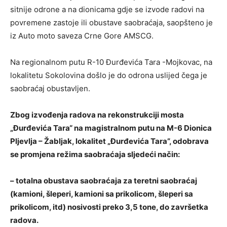
sitnije odrone a na dionicama gdje se izvode radovi na
povremene zastoje ili obustave saobraćaja, saopšteno je
iz Auto moto saveza Crne Gore AMSCG.
Na regionalnom putu R-10 Đurđevića Tara -Mojkovac, na
lokalitetu Sokolovina došlo je do odrona uslijed čega je
saobraćaj obustavljen.
Zbog izvođenja radova na rekonstrukciji mosta
„Đurđevića Tara“ na magistralnom putu na M-6 Dionica
Pljevlja – Žabljak, lokalitet „Đurđevića Tara”, odobrava
se promjena režima saobraćaja sljedeći način:
– totalna obustava saobraćaja za teretni saobraćaj
(kamioni, šleperi, kamioni sa prikolicom, šleperi sa
prikolicom, itd) nosivosti preko 3,5 tone, do završetka
radova.