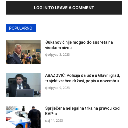
LOG IN TO LEAVE A COMMENT
POPULARNO
Đukanović nije mogao do susreta na
visokom nivou
фебруар 3, 2023
ABAZOVIĆ: Policija da uđe u Glavni grad,
trajekt vraćen državi, popis u novembru
фебруар 9, 2023
Spriječena nelegalna trka na pravcu kod
KAP-a
мај 14, 2023