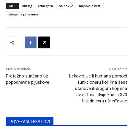
TAGS
amscg
crna gora
najnovije
najnovije vesti
stanje na putevima
Previous article
Next article
Pretežno sunčano uz
Leković: Je li humano pomoći
popodnevne pljuskove
funkcioneru koji ima šest
stanova ili drugom koji ima
dva stana, dvije kuće i 370
hiljada evra ušteđevine
POVEZANI TEKSTOVI