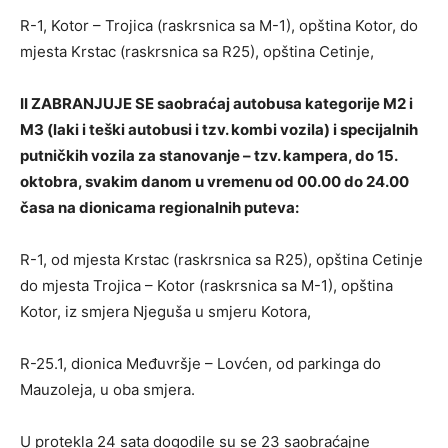
R-1, Kotor – Trojica (raskrsnica sa M-1), opština Kotor, do
mjesta Krstac (raskrsnica sa R25), opština Cetinje,
II ZABRANJUJE SE saobraćaj autobusa kategorije M2 i
M3 (laki i teški autobusi i tzv. kombi vozila) i specijalnih
putničkih vozila za stanovanje – tzv. kampera, do 15.
oktobra, svakim danom u vremenu od 00.00 do 24.00
časa na dionicama regionalnih puteva:
R-1, od mjesta Krstac (raskrsnica sa R25), opština Cetinje
do mjesta Trojica – Kotor (raskrsnica sa M-1), opština
Kotor, iz smjera Njeguša u smjeru Kotora,
R-25.1, dionica Međuvršje – Lovćen, od parkinga do
Mauzoleja, u oba smjera.
U protekla 24 sata dogodile su se 23 saobraćajne