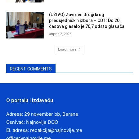
(UŽIVO) Završen drugi krug
predsjedničkih izbora – CDT: Do 20
časova glasalo je 70,7 odsto glasača
април 2, 2023
Load more
RECENT COMMENTS
O portalu i izdavaču
Adresa: 29 novembar bb, Berane
Osnivač: Najnovije DOO
El. adresa:
redakcija@najnovije.me
office@najnovije.me