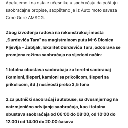
Apelujemo i na ostale učesnike u saobraćaju da poštuju
saobraćajne propise, saopšteno je iz Auto moto saveza
Crne Gore AMSCG.
Zbog izvođenja radova na rekonstrukcijí mosta
„Đurdevića Tara“ na magistralnom putu M-6 Dionica
Pljevlja – Žabljak, lokalitet Đurdevića Tara, odobrava se
promjena režima saobraćaja na sljedeći način:
1.totalna obustava saobraćaja za teretni saobraćaj
(kamioni, šleperi, kamioni sa prikolicom, šleperi sa
prikolicom, itd.) nosívosti preko 3,5 tone
2.za putnički saobraćaj i autobuse, sa dvosmjernog na
naizmjenično odvijanje saobraćaja, kao i totalna
obustava saobraćaja od 06:00 do 08:00, od 10:00 do
12:00 i od 14:00 do 20.00 časova