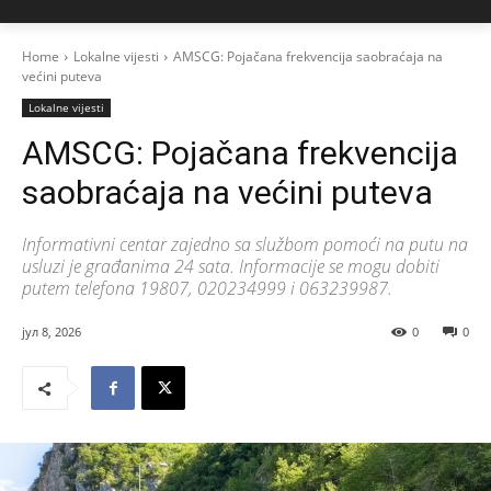
Home
Lokalne vijesti
AMSCG: Pojačana frekvencija saobraćaja na
većini puteva
Lokalne vijesti
AMSCG: Pojačana frekvencija
saobraćaja na većini puteva
Informativni centar zajedno sa službom pomoći na putu na
usluzi je građanima 24 sata. Informacije se mogu dobiti
putem telefona 19807, 020234999 i 063239987.
јул 8, 2026
0
0