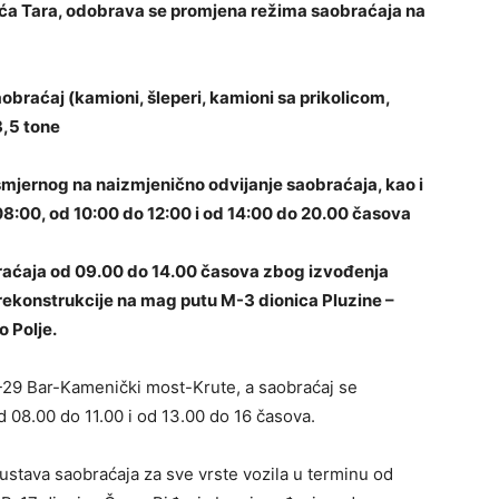
evića Tara, odobrava se promjena režima saobraćaja na
obraćaj (kamioni, šleperi, kamioni sa prikolicom,
3,5 tone
smjernog na naizmjenično odvijanje saobraćaja, kao i
8:00, od 10:00 do 12:00 i od 14:00 do 20.00 časova
raćaja od 09.00 do 14.00 časova zbog izvođenja
rekonstrukcije na mag putu M-3 dionica Pluzine –
o Polje.
R-29 Bar-Kamenički most-Krute, a saobraćaj se
d 08.00 do 11.00 i od 13.00 do 16 časova.
stava saobraćaja za sve vrste vozila u terminu od