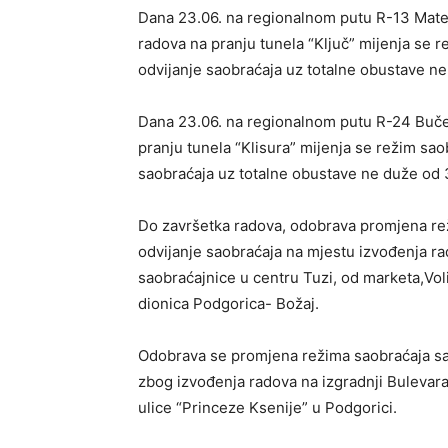
Dana 23.06. na regionalnom putu R-13 Mate
radova na pranju tunela “Ključ” mijenja se
odvijanje saobraćaja uz totalne obustave n
Dana 23.06. na regionalnom putu R-24 Buče 
pranju tunela “Klisura” mijenja se režim sa
saobraćaja uz totalne obustave ne duže od 
Do završetka radova, odobrava promjena re
odvijanje saobraćaja na mjestu izvođenja ra
saobraćajnice u centru Tuzi, od marketa,Vol
dionica Podgorica- Božaj.
Odobrava se promjena režima saobraćaja sa
zbog izvođenja radova na izgradnji Bulevara –
ulice “Princeze Ksenije” u Podgorici.