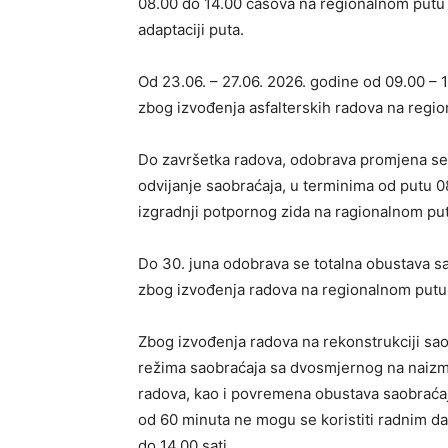
08.00 do 14.00 časova na regionalnom putu
adaptaciji puta.
Od 23.06. – 27.06. 2026. godine od 09.00 – 
zbog izvođenja asfalterskih radova na regi
Do završetka radova, odobrava promjena se
odvijanje saobraćaja, u terminima od putu 
izgradnji potpornog zida na ragionalnom put
Do 30. juna odobrava se totalna obustava sao
zbog izvođenja radova na regionalnom putu 
Zbog izvođenja radova na rekonstrukciji sa
režima saobraćaja sa dvosmjernog na naizm
radova, kao i povremena obustava saobraća
od 60 minuta ne mogu se koristiti radnim da
do 14.00 sati.