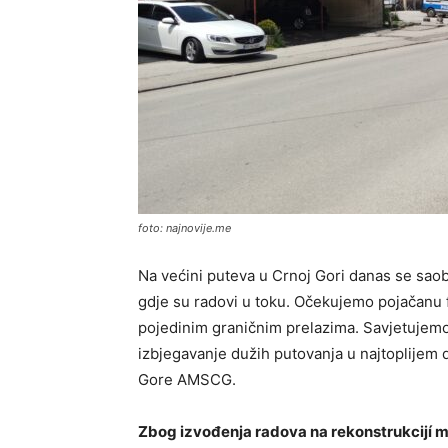
foto: najnovije.me
Na većini puteva u Crnoj Gori danas se sao
gdje su radovi u toku. Očekujemo pojačanu f
pojedinim graničnim prelazima. Savjetujemo
izbjegavanje dužih putovanja u najtoplijem 
Gore AMSCG.
Zbog izvođenja radova na rekonstrukcijí 