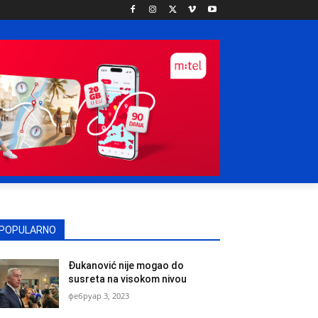
POPULARNO
Đukanović nije mogao do
susreta na visokom nivou
фебруар 3, 2023