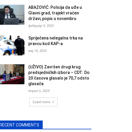
ABAZOVIĆ: Policija da uđe u
Glavni grad, trajekt vraćen
državi, popis u novembru
фебруар 9, 2023
Spriječena nelegalna trka na
pravcu kod KAP-a
мај 14, 2023
(UŽIVO) Završen drugi krug
predsjedničkih izbora – CDT: Do
20 časova glasalo je 70,7 odsto
glasača
април 2, 2023
Load more
RECENT COMMENTS