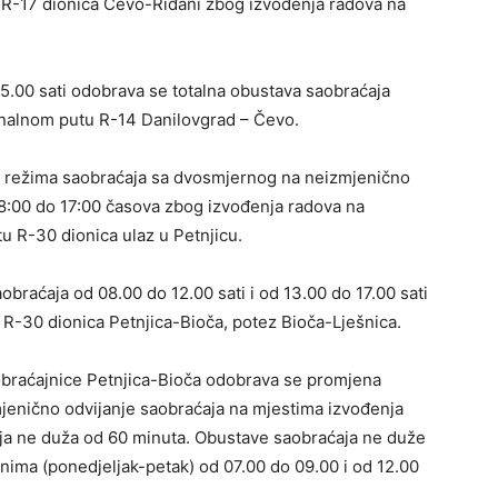
 R-17 dionica Čevo-Riđani zbog izvođenja radova na
15.00 sati odobrava se totalna obustava saobraćaja
onalnom putu R-14 Danilovgrad – Čevo.
 režima saobraćaja sa dvosmjernog na neizmjenično
08:00 do 17:00 časova zbog izvođenja radova na
u R-30 dionica ulaz u Petnjicu.
braćaja od 08.00 do 12.00 sati i od 13.00 do 17.00 sati
R-30 dionica Petnjica-Bioča, potez Bioča-Lješnica.
obraćajnice Petnjica-Bioča odobrava se promjena
jenično odvijanje saobraćaja na mjestima izvođenja
ja ne duža od 60 minuta. Obustave saobraćaja ne duže
nima (ponedjeljak-petak) od 07.00 do 09.00 i od 12.00