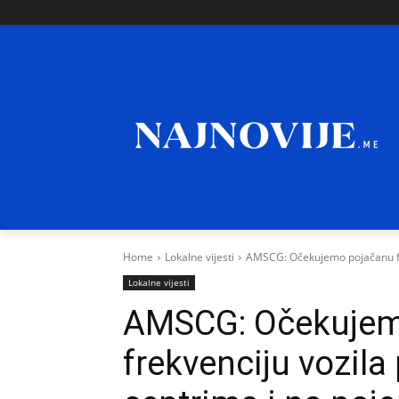
Home
Lokalne vijesti
AMSCG: Očekujemo pojačanu fre
Lokalne vijesti
AMSCG: Očekujem
frekvenciju vozila