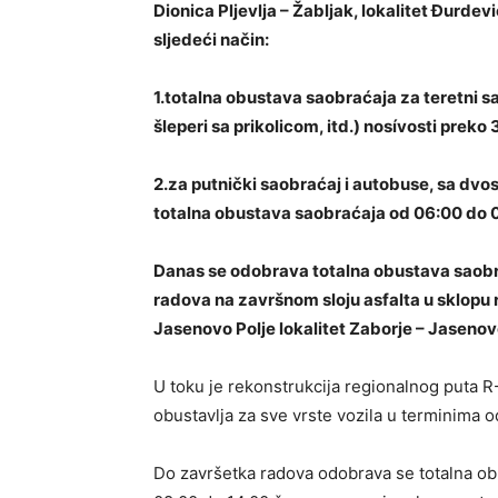
Dionica Pljevlja – Žabljak, lokalitet Đurd
sljedeći način:
1.totalna obustava saobraćaja za teretni sa
šleperi sa prikolicom, itd.) nosívosti preko 
2.za putnički saobraćaj i autobuse, sa dvo
totalna obustava saobraćaja od 06:00 do 0
Danas se odobrava totalna obustava saob
radova na završnom sloju asfalta u sklopu 
Jasenovo Polje lokalitet Zaborje – Jasenov
U toku je rekonstrukcija regionalnog puta 
obustavlja za sve vrste vozila u terminima o
Do završetka radova odobrava se totalna obu