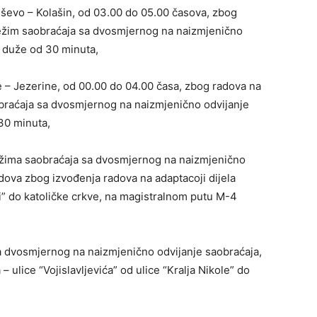
ševo – Kolašin, od 03.00 do 05.00 časova, zbog
 režim saobraćaja sa dvosmjernog na naizmjenično
e duže od 30 minuta,
– Jezerine, od 00.00 do 04.00 časa, zbog radova na
obraćaja sa dvosmjernog na naizmjenično odvijanje
30 minuta,
žima saobraćaja sa dvosmjernog na naizmjenično
dova zbog izvođenja radova na adaptacoji dijela
i” do katoličke crkve, na magistralnom putu M-4
 dvosmjernog na naizmjenično odvijanje saobraćaja,
 ulice “Vojislavljevića” od ulice “Kralja Nikole” do