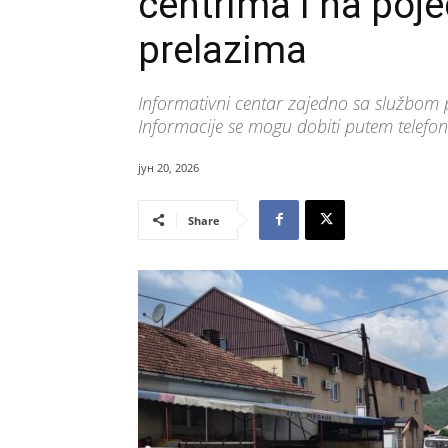
centrima i na poj
prelazima
Informativni centar zajedno sa službom 
Informacije se mogu dobiti putem tele
јун 20, 2026
Share