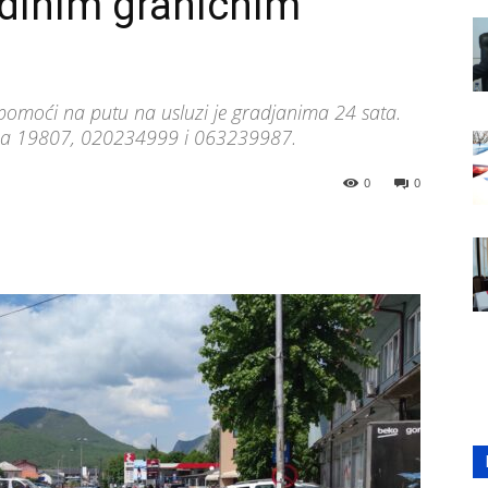
edinim graničnim
pomoći na putu na usluzi je gradjanima 24 sata.
fona 19807, 020234999 i 063239987.
0
0