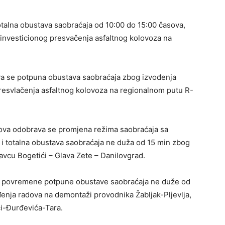
otalna obustava saobraćaja od 10:00 do 15:00 časova,
 investicionog presvačenja asfaltnog kolovoza na
va se potpuna obustava saobraćaja zbog izvođenja
presvlačenja asfaltnog kolovoza na regionalnom putu R-
asova odobrava se promjena režima saobraćaja sa
i totalna obustava saobraćaja ne duža od 15 min zbog
avcu Bogetići – Glava Zete – Danilovgrad.
se povremene potpune obustave saobraćaja ne duže od
đenja radova na demontaži provodnika Žabljak-Pljevlja,
i-Đurđevića-Tara.