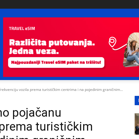
kvenciju vozila prema turističkim centrima i na pojedinim graničnim...
o pojačanu
 prema turističkim