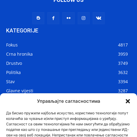
KATEGORIJE
Fokus
4817
Crna hronika
3959
Drustvo
3749
Politika
3632
Stav
3394
Glavne vijesti
3287
Lokalne vijesti
2910
Управљајте сагласностима
Svijet
1075
Да бисмо пружили најбоље искуство, користимо технологије попут
колачића за чување и/или приступ информацијама о уређају.
Сагласност са овим технологијама ће нам омогућити да обрађујемо
податке као што су понашање при прегледању или јединствени ИД-
ови на овој веб локацији. Непристанак или повлачење сагласности