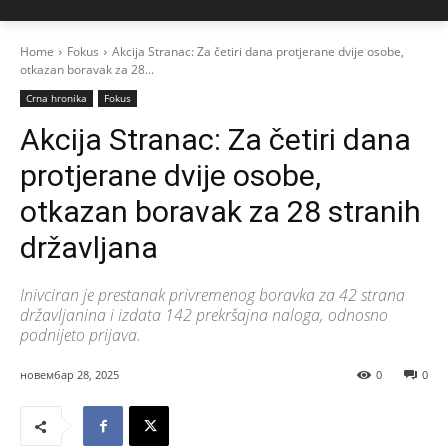
Home
Fokus
Akcija Stranac: Za četiri dana protjerane dvije osobe,
otkazan boravak za 28...
Crna hronika
Fokus
Akcija Stranac: Za četiri dana
protjerane dvije osobe,
otkazan boravak za 28 stranih
državljana
Inivciran je prestanak privremenog boravka za 42 strana
državljanina i izdata 142 prekršajna naloga, odnosno
podnijeto prijava.
новембар 28, 2025
0
0