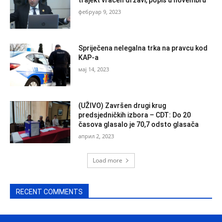
trajekt vraćen državi, popis u novembru
фебруар 9, 2023
Spriječena nelegalna trka na pravcu kod
KAP-a
мај 14, 2023
(UŽIVO) Završen drugi krug
predsjedničkih izbora – CDT: Do 20
časova glasalo je 70,7 odsto glasača
април 2, 2023
Load more
RECENT COMMENTS