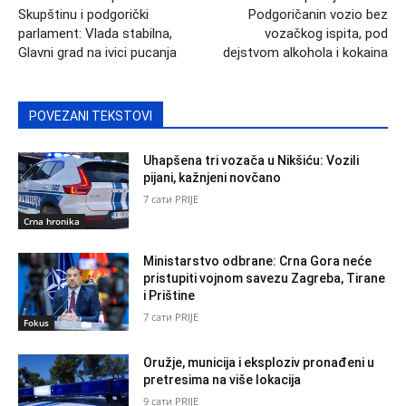
Skupštinu i podgorički
Podgoričanin vozio bez
parlament: Vlada stabilna,
vozačkog ispita, pod
Glavni grad na ivici pucanja
dejstvom alkohola i kokaina
POVEZANI TEKSTOVI
Uhapšena tri vozača u Nikšiću: Vozili
pijani, kažnjeni novčano
7 сати PRIJE
Crna hronika
Ministarstvo odbrane: Crna Gora neće
pristupiti vojnom savezu Zagreba, Tirane
i Prištine
7 сати PRIJE
Fokus
Oružje, municija i eksploziv pronađeni u
pretresima na više lokacija
9 сати PRIJE