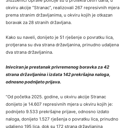
Službenici Uprave policije su u protekla četiri dana, u
okviru akcije “Stranac”, realizovali 267 represivnih mjera
prema stranim državljanima, u okviru kojih je otkazan
boravak za 28 stranih državljana.
Kako su naveli, donijeto je 51 rješenje o povratku lica,
protjerana su dva strana državljanina, prinudno udaljena
dva strana državljanina.
Inivciran je prestanak privremenog boravka za 42
strana državljanina i izdata 142 prekršajna naloga,
odnosno podnijeto prijava.
“Od početka 2025. godine, u okviru akcije Stranac
donijeto je 14.607 represivnih mjera u okviru kojih je:
podnijeto 9.533 prekršajne prijave, odnosno izdato
naloga, donijeto 1.527 rješenja o povratku lica, prinudno
udaljeno 195 lica, dok su 172 strana državljanina