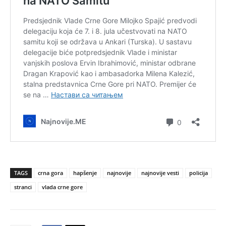
TAGS
crna gora
hapšenje
najnovije
najnovije vesti
policija
stranci
vlada crne gore