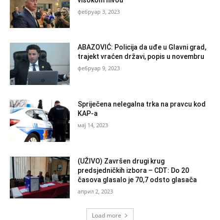
фебруар 3, 2023
ABAZOVIĆ: Policija da uđe u Glavni grad,
trajekt vraćen državi, popis u novembru
фебруар 9, 2023
Spriječena nelegalna trka na pravcu kod
KAP-a
мај 14, 2023
(UŽIVO) Završen drugi krug
predsjedničkih izbora – CDT: Do 20
časova glasalo je 70,7 odsto glasača
април 2, 2023
Load more