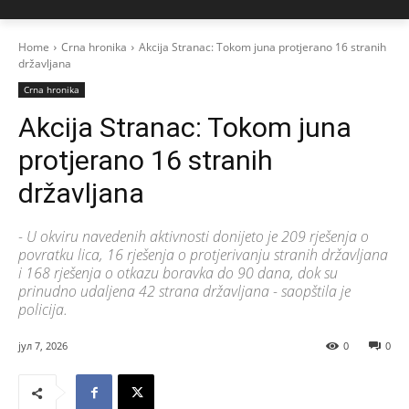
Home
Crna hronika
Akcija Stranac: Tokom juna protjerano 16 stranih
državljana
Crna hronika
Akcija Stranac: Tokom juna
protjerano 16 stranih
državljana
- U okviru navedenih aktivnosti donijeto je 209 rješenja o
povratku lica, 16 rješenja o protjerivanju stranih državljana
i 168 rješenja o otkazu boravka do 90 dana, dok su
prinudno udaljena 42 strana državljana - saopštila je
policija.
јул 7, 2026
0
0