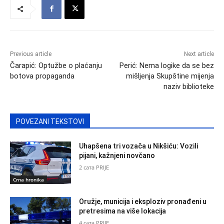
Previous article
Next article
Čarapić: Optužbe o plaćanju
Perić: Nema logike da se bez
botova propaganda
mišljenja Skupštine mijenja
naziv biblioteke
POVEZANI TEKSTOVI
Uhapšena tri vozača u Nikšiću: Vozili
pijani, kažnjeni novčano
2 сата PRIJE
Crna hronika
Oružje, municija i eksploziv pronađeni u
pretresima na više lokacija
4 сата PRIJE