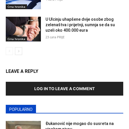
Crna hronika
U Ulcinju uhapšene dvije osobe zbog
zelenaštva i prijetnji, sumnja se da su
uzeli oko 400.000 eura
23 сата PRIJE
Crna hronika
LEAVE A REPLY
LOG IN TO LEAVE A COMMENT
POPULARNO
Đukanović nije mogao do susreta na
visokom nivou