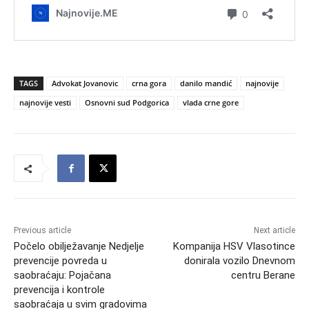
TAGS
Advokat Jovanovic
crna gora
danilo mandić
najnovije
najnovije vesti
Osnovni sud Podgorica
vlada crne gore
Previous article
Next article
Počelo obilježavanje Nedjelje
Kompanija HSV Vlasotince
prevencije povreda u
donirala vozilo Dnevnom
saobraćaju: Pojačana
centru Berane
prevencija i kontrole
saobraćaja u svim gradovima