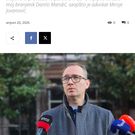
moj branjenik Danilo Mandić, saopštio je advokat Miroje
Jovanović.
април 20, 2026
0
0