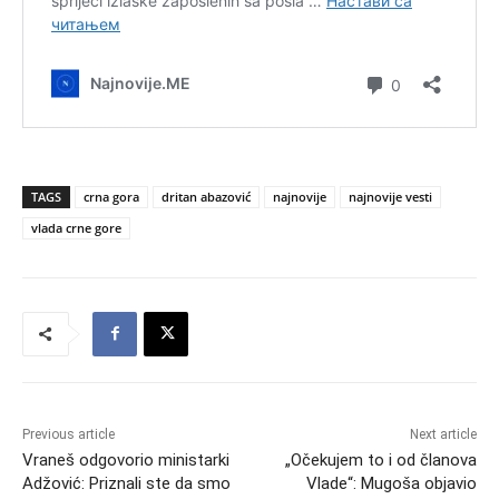
TAGS
crna gora
dritan abazović
najnovije
najnovije vesti
vlada crne gore
Previous article
Next article
Vraneš odgovorio ministarki
„Očekujem to i od članova
Adžović: Priznali ste da smo
Vlade“: Mugoša objavio