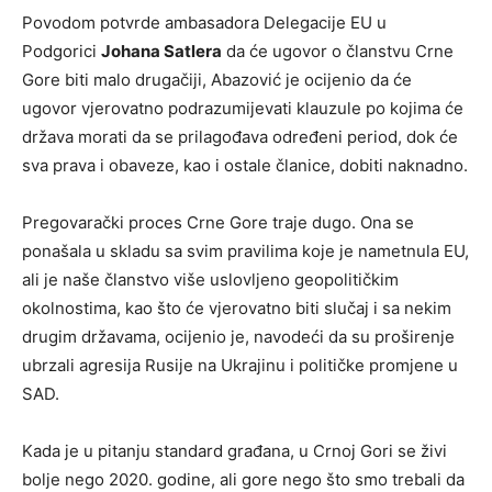
Povodom potvrde ambasadora Delegacije EU u
Podgorici
Johana Satlera
da će ugovor o članstvu Crne
Gore biti malo drugačiji, Abazović je ocijenio da će
ugovor vjerovatno podrazumijevati klauzule po kojima će
država morati da se prilagođava određeni period, dok će
sva prava i obaveze, kao i ostale članice, dobiti naknadno.
Pregovarački proces Crne Gore traje dugo. Ona se
ponašala u skladu sa svim pravilima koje je nametnula EU,
ali je naše članstvo više uslovljeno geopolitičkim
okolnostima, kao što će vjerovatno biti slučaj i sa nekim
drugim državama, ocijenio je, navodeći da su proširenje
ubrzali agresija Rusije na Ukrajinu i političke promjene u
SAD.
Kada je u pitanju standard građana, u Crnoj Gori se živi
bolje nego 2020. godine, ali gore nego što smo trebali da