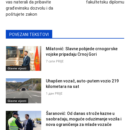
vas naterali da pribavite
fakultetsku diplomu
građevinsku dozvolu i da
poštujete zakon
POVEZANI TEKSTOVI
Milatović: Slavne pobjede crnogorske
vojske pripadaju Crnoj Gori
7 сати PRIJE
Glavne vijesti
Uhapšen vozač, auto-putem vozio 219
kilometara na sat
1 дан PRIJE
Glavne vijesti
Šaranović: Od danas strože kazne u
saobraćaju, moguće oduzimanje vozila i
nova ograničenja za mlade vozače