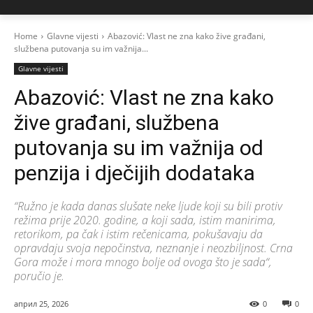
Home
Glavne vijesti
Abazović: Vlast ne zna kako žive građani,
službena putovanja su im važnija...
Glavne vijesti
Abazović: Vlast ne zna kako
žive građani, službena
putovanja su im važnija od
penzija i dječijih dodataka
“Ružno je kada danas slušate neke ljude koji su bili protiv
režima prije 2020. godine, a koji sada, istim manirima,
retorikom, pa čak i istim rečenicama, pokušavaju da
opravdaju svoja nepočinstva, neznanje i neozbiljnost. Crna
Gora može i mora mnogo bolje od ovoga što je sada“,
poručio je.
април 25, 2026
0
0