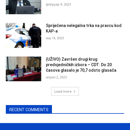
фебруар 9, 2023
Spriječena nelegalna trka na pravcu kod
KAP-a
мај 14, 2023
(UŽIVO) Završen drugi krug
predsjedničkih izbora – CDT: Do 20
časova glasalo je 70,7 odsto glasača
април 2, 2023
Load more
RECENT COMMENTS