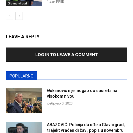
1 дан PRIJE
Glavne vijesti
LEAVE A REPLY
LOG IN TO LEAVE A COMMENT
POPULARNO
Đukanović nije mogao do susreta na
visokom nivou
фебруар 3, 2023
ABAZOVIĆ: Policija da uđe u Glavni grad,
trajekt vraćen državi, popis u novembru