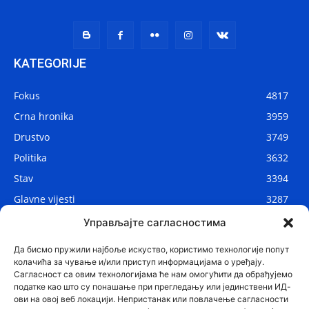
KATEGORIJE
Fokus
4817
Crna hronika
3959
Drustvo
3749
Politika
3632
Stav
3394
Glavne vijesti
3287
Lokalne vijesti
2910
Управљајте сагласностима
Svijet
1075
Да бисмо пружили најбоље искуство, користимо технологије попут
колачића за чување и/или приступ информацијама о уређају.
Сагласност са овим технологијама ће нам омогућити да обрађујемо
податке као што су понашање при прегледању или јединствени ИД-
ови на овој веб локацији. Непристанак или повлачење сагласности