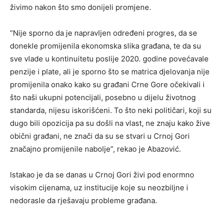
živimo nakon što smo donijeli promjene.
“Nije sporno da je napravljen određeni progres, da se
donekle promijenila ekonomska slika građana, te da su
sve vlade u kontinuitetu poslije 2020. godine povećavale
penzije i plate, ali je sporno što se matrica djelovanja nije
promijenila onako kako su građani Crne Gore očekivali i
što naši ukupni potencijali, posebno u dijelu životnog
standarda, nijesu iskorišćeni. To što neki političari, koji su
dugo bili opozicija pa su došli na vlast, ne znaju kako žive
obični građani, ne znači da su se stvari u Crnoj Gori
značajno promijenile nabolje”, rekao je Abazović.
Istakao je da se danas u Crnoj Gori živi pod enormno
visokim cijenama, uz institucije koje su neozbiljne i
nedorasle da rješavaju probleme građana.