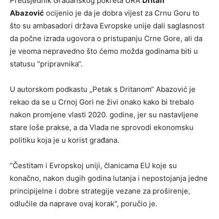
Predsjednik Građanskog pokreta URA
Dritan
Abazović
ocijenio je da je dobra vijest za Crnu Goru to
što su ambasadori država Evropske unije dali saglasnost
da počne izrada ugovora o pristupanju Crne Gore, ali da
je veoma nepravedno što ćemo možda godinama biti u
statusu “pripravnika“.
U autorskom podkastu „Petak s Dritanom“ Abazović je
rekao da se u Crnoj Gori ne živi onako kako bi trebalo
nakon promjene vlasti 2020. godine, jer su nastavljene
stare loše prakse, a da Vlada ne sprovodi ekonomsku
politiku koja je u korist građana.
“Čestitam i Evropskoj uniji, članicama EU koje su
konačno, nakon dugih godina lutanja i nepostojanja jedne
principijelne i dobre strategije vezane za proširenje,
odlučile da naprave ovaj korak“, poručio je.