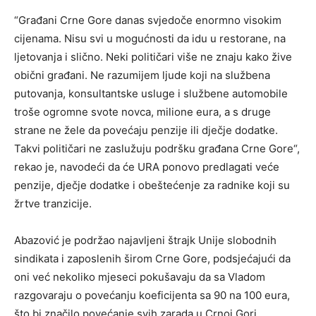
“Građani Crne Gore danas svjedoče enormno visokim
cijenama. Nisu svi u mogućnosti da idu u restorane, na
ljetovanja i slično. Neki političari više ne znaju kako žive
obični građani. Ne razumijem ljude koji na službena
putovanja, konsultantske usluge i službene automobile
troše ogromne svote novca, milione eura, a s druge
strane ne žele da povećaju penzije ili dječje dodatke.
Takvi političari ne zaslužuju podršku građana Crne Gore“,
rekao je, navodeći da će URA ponovo predlagati veće
penzije, dječje dodatke i obeštećenje za radnike koji su
žrtve tranzicije.
Abazović je podržao najavljeni štrajk Unije slobodnih
sindikata i zaposlenih širom Crne Gore, podsjećajući da
oni već nekoliko mjeseci pokušavaju da sa Vladom
razgovaraju o povećanju koeficijenta sa 90 na 100 eura,
što bi značilo povećanje svih zarada u Crnoj Gori.