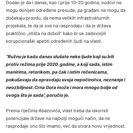
Dodao je da i danas, kao i prije 10–20 godina, sudovi ne
mogu donijeti određene presude, pa građani ne mogu da
dočekaju pravdu, da nema velikih infrastrukturnih
projekata, te da je sve na rasprodaju i da je država
praktično „otišla na doboš“ kako bi se zadovoljili
korupcionaški apetiti određenih ljudi na vlasti.
“Ružno je kada danas slušate neke ljude koji su bili
protiv režima prije 2020. godine, a koji sada, istim
manirima, retorikom, pa čak i istim rečenicama,
pokušavaju da opravdaju svoja nepočinstva, neznanje i
neozbiljnost. Crna Gora može i mora mnogo bolje od
ovoga što je sada“, poručio je.
Prema riječima Abazovića, vlast treba da iskoristi
potencijale države na najbolji mogući način, da ne
rasprodaje ono što imamo, već da stvara novu vrijednost.