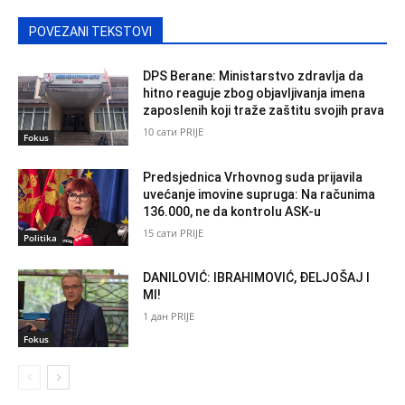
POVEZANI TEKSTOVI
DPS Berane: Ministarstvo zdravlja da
hitno reaguje zbog objavljivanja imena
zaposlenih koji traže zaštitu svojih prava
10 сати PRIJE
Fokus
Predsjednica Vrhovnog suda prijavila
uvećanje imovine supruga: Na računima
136.000, ne da kontrolu ASK-u
15 сати PRIJE
Politika
DANILOVIĆ: IBRAHIMOVIĆ, ĐELJOŠAJ I
MI!
1 дан PRIJE
Fokus