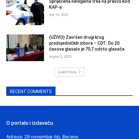
Spriječena nelegalna trka na pravcu kod
KAP-a
мај 14, 2023
(UŽIVO) Završen drugi krug
predsjedničkih izbora – CDT: Do 20
časova glasalo je 70,7 odsto glasača
април 2, 2023
Load more
RECENT COMMENTS
O portalu i izdavaču
Adresa: 29 novembar bb, Berane