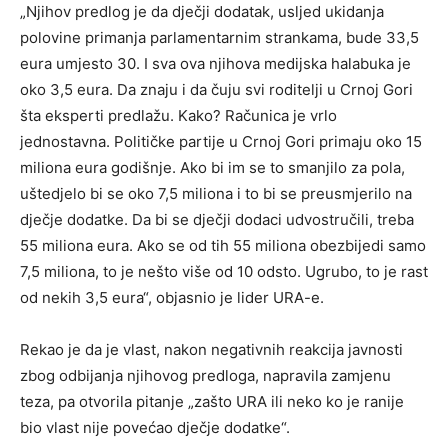
„Njihov predlog je da dječji dodatak, usljed ukidanja
polovine primanja parlamentarnim strankama, bude 33,5
eura umjesto 30. I sva ova njihova medijska halabuka je
oko 3,5 eura. Da znaju i da čuju svi roditelji u Crnoj Gori
šta eksperti predlažu. Kako? Računica je vrlo
jednostavna. Političke partije u Crnoj Gori primaju oko 15
miliona eura godišnje. Ako bi im se to smanjilo za pola,
uštedjelo bi se oko 7,5 miliona i to bi se preusmjerilo na
dječje dodatke. Da bi se dječji dodaci udvostručili, treba
55 miliona eura. Ako se od tih 55 miliona obezbijedi samo
7,5 miliona, to je nešto više od 10 odsto. Ugrubo, to je rast
od nekih 3,5 eura“, objasnio je lider URA-e.
Rekao je da je vlast, nakon negativnih reakcija javnosti
zbog odbijanja njihovog predloga, napravila zamjenu
teza, pa otvorila pitanje „zašto URA ili neko ko je ranije
bio vlast nije povećao dječje dodatke“.