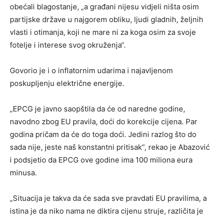
obećali blagostanje, „a građani nijesu vidjeli ništa osim
partijske države u najgorem obliku, ljudi gladnih, željnih
vlasti i otimanja, koji ne mare ni za koga osim za svoje
fotelje i interese svog okruženja“.
Govorio je i o inflatornim udarima i najavljenom
poskupljenju električne energije.
„EPCG je javno saopštila da će od naredne godine,
navodno zbog EU pravila, doći do korekcije cijena. Par
godina pričam da će do toga doći. Jedini razlog što do
sada nije, jeste naš konstantni pritisak“, rekao je Abazović
i podsjetio da EPCG ove godine ima 100 miliona eura
minusa.
„Situacija je takva da će sada sve pravdati EU pravilima, a
istina je da niko nama ne diktira cijenu struje, različita je