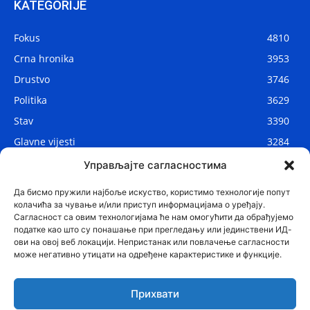
KATEGORIJE
Fokus
4810
Crna hronika
3953
Drustvo
3746
Politika
3629
Stav
3390
Glavne vijesti
3284
Lokalne vijesti
2906
Управљајте сагласностима
Svijet
1075
Да бисмо пружили најбоље искуство, користимо технологије попут
колачића за чување и/или приступ информацијама о уређају.
Сагласност са овим технологијама ће нам омогућити да обрађујемо
податке као што су понашање при прегледању или јединствени ИД-
ови на овој веб локацији. Непристанак или повлачење сагласности
може негативно утицати на одређене карактеристике и функције.
Прихвати