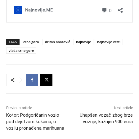
TAGS
crna gora
dritan abazović
najnovije
najnovije vesti
vlada crne gore
Previous article
Next article
Kotor: Podgoričanin vozio
Uhapšen vozač zbog brze
pod dejstvom kokaina, u
vožnje, kažnjen 900 eura
vozilu pronađena marihuana