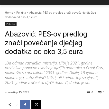
Home
Politika
Abazović: PES-ov predlog znači povećanje dječjeg
dodatka od oko 3,5 eura
Politika
Abazović: PES-ov predlog
znači povećanje dječjeg
dodatka od oko 3,5 eura
„Da odmah razriješim misteriju. URA je 2021. godine
predložila ponovno uvođenje dječjih dodataka u Crnoj Gori,
nakon što su oni ukinuti 2003. godine. Dakle, 18 godina
nakon toga, zahvaljujući URA-i, ali i svima koji su glasali,
2021. godine vraćeni su dječji dodaci“, dodao je on.
новембар 15, 2025
0
0