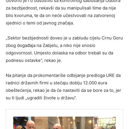
Govorio je i o odsustvu sa kontrolnog saslušanja Odbora
za bezbjednost, rekavši da su manipulisali time da nije
bilo kvoruma, te da on neće učestvovati na zatvorenoj
sjednici o temi od javnog značaja.
„Sektor bezbjednosti doveo je u zabludu cijelu Crnu Goru
zbog događaja na Zabjelu, a niko nije snosio
odgovornost. Umjesto dolaska na odbor trebali su da
podnesu ostavke“, rekao je.
Na pitanje da prokomentariše odbijanje predloga URE da
radnici državnih firmi u stečaju dobiju 12.000 eura
obeštećenja, rekao je da će nastaviti da se bore za to, jer
su ti ljudi „ugradili živote u državu“.