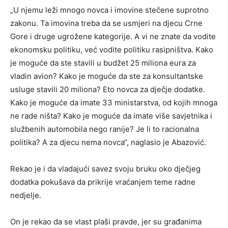
„U njemu leži mnogo novca i imovine stečene suprotno
zakonu. Ta imovina treba da se usmjeri na djecu Crne
Gore i druge ugrožene kategorije. A vi ne znate da vodite
ekonomsku politiku, već vodite politiku rasipništva. Kako
je moguće da ste stavili u budžet 25 miliona eura za
vladin avion? Kako je moguće da ste za konsultantske
usluge stavili 20 miliona? Eto novca za dječje dodatke.
Kako je moguće da imate 33 ministarstva, od kojih mnoga
ne rade ništa? Kako je moguće da imate više savjetnika i
službenih automobila nego ranije? Je li to racionalna
politika? A za djecu nema novca“, naglasio je Abazović.
Rekao je i da vladajući savez svoju bruku oko dječjeg
dodatka pokušava da prikrije vraćanjem teme radne
nedjelje.
On je rekao da se vlast plaši pravde, jer su građanima