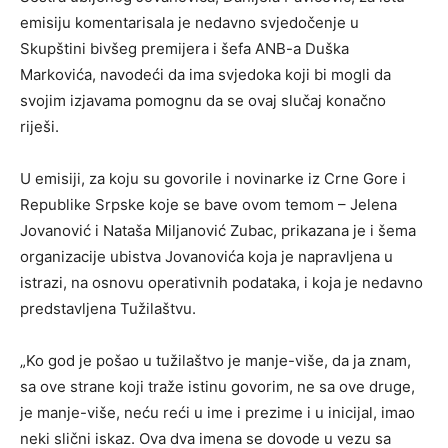
emisiju komentarisala je nedavno svjedočenje u
Skupštini bivšeg premijera i šefa ANB-a Duška
Markovića, navodeći da ima svjedoka koji bi mogli da
svojim izjavama pomognu da se ovaj slučaj konačno
riješi.
U emisiji, za koju su govorile i novinarke iz Crne Gore i
Republike Srpske koje se bave ovom temom – Jelena
Jovanović i Nataša Miljanović Zubac, prikazana je i šema
organizacije ubistva Jovanovića koja je napravljena u
istrazi, na osnovu operativnih podataka, i koja je nedavno
predstavljena Tužilaštvu.
„Ko god je pošao u tužilaštvo je manje-više, da ja znam,
sa ove strane koji traže istinu govorim, ne sa ove druge,
je manje-više, neću reći u ime i prezime i u inicijal, imao
neki slični iskaz. Ova dva imena se dovode u vezu sa