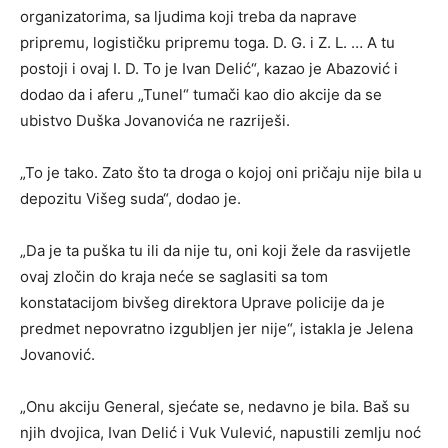
organizatorima, sa ljudima koji treba da naprave
pripremu, logističku pripremu toga. D. G. i Z. L. … A tu
postoji i ovaj I. D. To je Ivan Delić“, kazao je Abazović i
dodao da i aferu „Tunel“ tumači kao dio akcije da se
ubistvo Duška Jovanovića ne razriješi.
„To je tako. Zato što ta droga o kojoj oni pričaju nije bila u
depozitu Višeg suda“, dodao je.
„Da je ta puška tu ili da nije tu, oni koji žele da rasvijetle
ovaj zločin do kraja neće se saglasiti sa tom
konstatacijom bivšeg direktora Uprave policije da je
predmet nepovratno izgubljen jer nije“, istakla je Jelena
Jovanović.
„Onu akciju General, sjećate se, nedavno je bila. Baš su
njih dvojica, Ivan Delić i Vuk Vulević, napustili zemlju noć