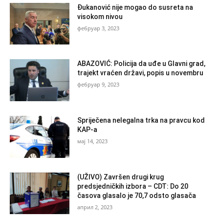
Đukanović nije mogao do susreta na
visokom nivou
фебруар 3, 2023
ABAZOVIĆ: Policija da uđe u Glavni grad,
trajekt vraćen državi, popis u novembru
фебруар 9, 2023
Spriječena nelegalna trka na pravcu kod
KAP-a
мај 14, 2023
(UŽIVO) Završen drugi krug
predsjedničkih izbora – CDT: Do 20
časova glasalo je 70,7 odsto glasača
април 2, 2023