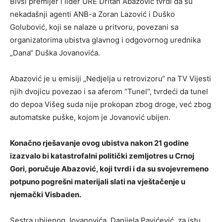
Bivši premijer i lider URE Dritan Abazović tvrdi da su
nekadašnji agenti ANB-a Zoran Lazović i Duško
Golubović, koji se nalaze u pritvoru, povezani sa
organizatorima ubistva glavnog i odgovornog urednika
„Dana“ Duška Jovanovića.
Abazović je u emisiji „Nedjelja u retrovizoru“ na TV Vijesti
njih dvojicu povezao i sa aferom “Tunel“, tvrdeći da tunel
do depoa Višeg suda nije prokopan zbog droge, već zbog
automatske puške, kojom je Jovanović ubijen.
Konačno rješavanje ovog ubistva nakon 21 godine
izazvalo bi katastrofalni politički zemljotres u Crnoj
Gori, poručuje Abazović, koji tvrdi i da su svojevremeno
potpuno pogrešni materijali slati na vještačenje u
njemački Visbaden.
Sestra ubijenog Jovanovića, Danijela Pavićević, za istu