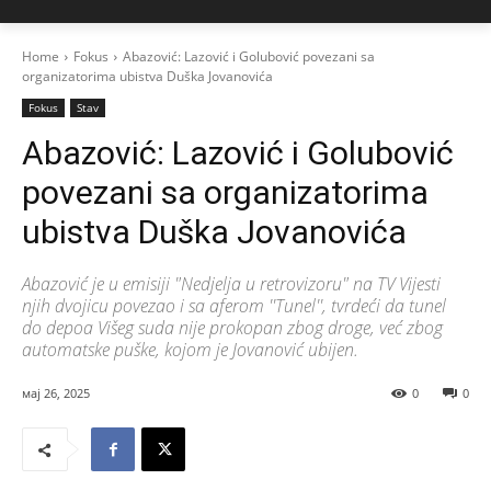
Home
Fokus
Abazović: Lazović i Golubović povezani sa
organizatorima ubistva Duška Jovanovića
Fokus
Stav
Abazović: Lazović i Golubović
povezani sa organizatorima
ubistva Duška Jovanovića
Abazović je u emisiji "Nedjelja u retrovizoru" na TV Vijesti
njih dvojicu povezao i sa aferom ''Tunel'', tvrdeći da tunel
do depoa Višeg suda nije prokopan zbog droge, već zbog
automatske puške, kojom je Jovanović ubijen.
мај 26, 2025
0
0