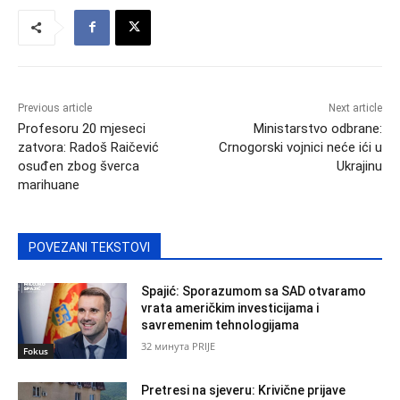
Previous article
Next article
Profesoru 20 mjeseci
Ministarstvo odbrane:
zatvora: Radoš Raičević
Crnogorski vojnici neće ići u
osuđen zbog šverca
Ukrajinu
marihuane
POVEZANI TEKSTOVI
Spajić: Sporazumom sa SAD otvaramo
vrata američkim investicijama i
savremenim tehnologijama
32 минута PRIJE
Fokus
Pretresi na sjeveru: Krivične prijave