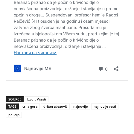
SOURCE
Izvor: Vijesti
TAGS
crna gora
dritan abazović
najnovije
najnovije vesti
policija