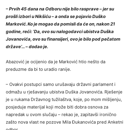
– Prvih 45 dana na Odboru nije bilo rasprave – jer su
prošli izbori u Nikšiću – a onda se pojavio Duško
Marković. Ko je mogao da pomisli da će on, nakon 21
godine, reći: ‘Da, ovo su nalogodavci ubistva Duška
Jovanovića, ovo su finansijeri, ovo je bilo pod pečatom
države‘… – dodao je.
Abazović je ocijenio da je Marković htio nešto da
preduzme da bi to uradio ranije.
– Ovakvi postupci samo urušavaju državni parlament i
odmažu u rješavanju ubistva Duška Jovanovića. Rješenje
je u rukama Državnog tužilaštva, koje, po mom mišljenju,
posjeduje materijal koji može biti dobra osnova za
napredak u ovom slučaju – rekao je, zapitavši ironično
zašto nova vlast ne pozove Mila Đukanovića pred Anketni
odbor.