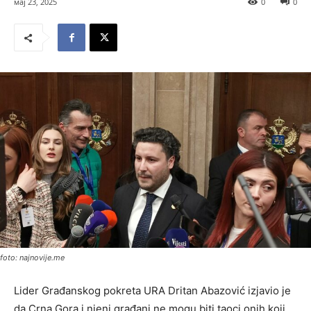
мај 23, 2025
0
0
foto: najnovije.me
Lider Građanskog pokreta URA Dritan Abazović izjavio je
da Crna Gora i njeni građani ne mogu biti taoci onih koji