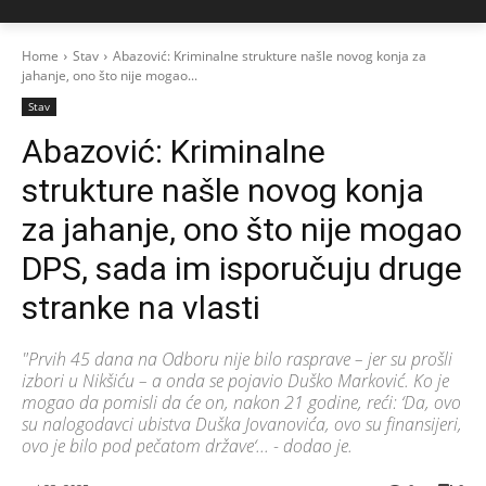
Home
Stav
Abazović: Kriminalne strukture našle novog konja za
jahanje, ono što nije mogao...
Stav
Abazović: Kriminalne
strukture našle novog konja
za jahanje, ono što nije mogao
DPS, sada im isporučuju druge
stranke na vlasti
"Prvih 45 dana na Odboru nije bilo rasprave – jer su prošli
izbori u Nikšiću – a onda se pojavio Duško Marković. Ko je
mogao da pomisli da će on, nakon 21 godine, reći: ‘Da, ovo
su nalogodavci ubistva Duška Jovanovića, ovo su finansijeri,
ovo je bilo pod pečatom države‘... - dodao je.