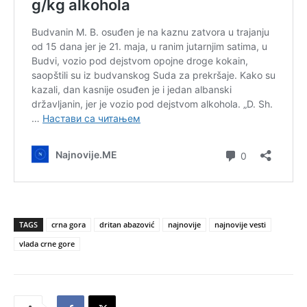
TAGS
crna gora
dritan abazović
najnovije
najnovije vesti
vlada crne gore