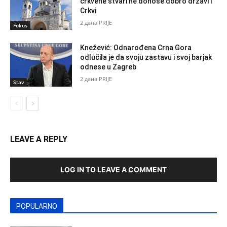
crkvene stvari ne donose dobro državi i
Crkvi
2 дана PRIJE
Fokus
Knežević: Odnarođena Crna Gora
odlučila je da svoju zastavu i svoj barjak
odnese u Zagreb
2 дана PRIJE
Stav
LEAVE A REPLY
LOG IN TO LEAVE A COMMENT
POPULARNO