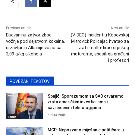
Previous article
Next article
Budvaninu zatvor zbog
(VIDEO) Incident u Kosovskoj
vožnje pod dejstvom kokaina,
Mitrovici: Policajac hvatao za
državljanin Albanije vozio sa
vrat i maltretirao srpskog
3,09 g/kg alkohola
maturanta, spasili ga građani
i profesori
POVEZANI TEKSTOVI
Spajić: Sporazumom sa SAD otvaramo
vrata američkim investicijama i
savremenim tehnologijama
3 сата PRIJE
Fokus
MCP: Nepozvano miješanje političara u