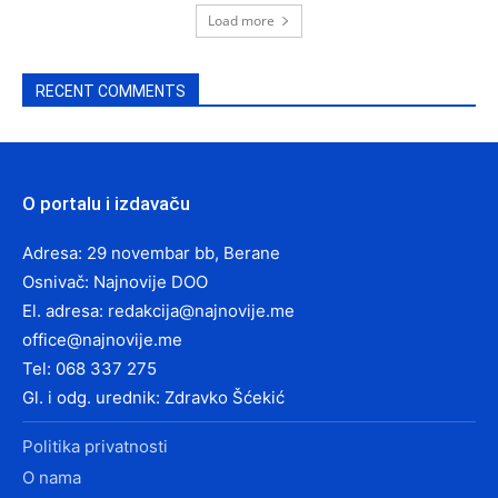
Load more
RECENT COMMENTS
O portalu i izdavaču
Adresa: 29 novembar bb, Berane
Osnivač: Najnovije DOO
El. adresa:
redakcija@najnovije.me
office@najnovije.me
Tel: 068 337 275
Gl. i odg. urednik: Zdravko Šćekić
Politika privatnosti
O nama