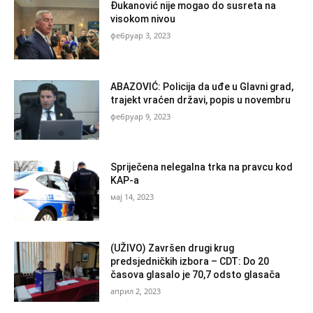
Đukanović nije mogao do susreta na
visokom nivou
фебруар 3, 2023
ABAZOVIĆ: Policija da uđe u Glavni grad,
trajekt vraćen državi, popis u novembru
фебруар 9, 2023
Spriječena nelegalna trka na pravcu kod
KAP-a
мај 14, 2023
(UŽIVO) Završen drugi krug
predsjedničkih izbora – CDT: Do 20
časova glasalo je 70,7 odsto glasača
април 2, 2023