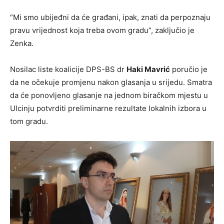
“Mi smo ubijeđni da će građani, ipak, znati da perpoznaju
pravu vrijednost koja treba ovom gradu”, zaključio je
Zenka.
Nosilac liste koalicije DPS-BS dr
Haki Mavrić
poručio je
da ne očekuje promjenu nakon glasanja u srijedu. Smatra
da će ponovljeno glasanje na jednom biračkom mjestu u
Ulcinju potvrditi preliminarne rezultate lokalnih izbora u
tom gradu.