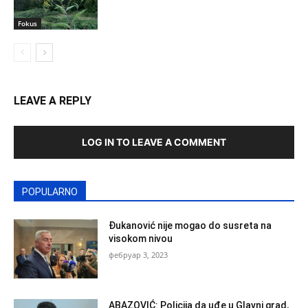
Fokus
LEAVE A REPLY
LOG IN TO LEAVE A COMMENT
POPULARNO
Đukanović nije mogao do susreta na
visokom nivou
фебруар 3, 2023
ABAZOVIĆ: Policija da uđe u Glavni grad,