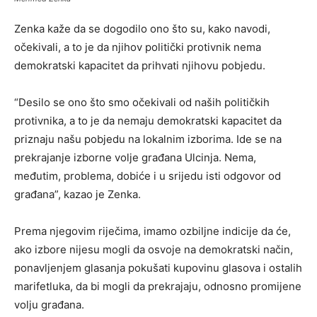
Zenka kaže da se dogodilo ono što su, kako navodi,
očekivali, a to je da njihov politički protivnik nema
demokratski kapacitet da prihvati njihovu pobjedu.
“Desilo se ono što smo očekivali od naših političkih
protivnika, a to je da nemaju demokratski kapacitet da
priznaju našu pobjedu na lokalnim izborima. Ide se na
prekrajanje izborne volje građana Ulcinja. Nema,
međutim, problema, dobiće i u srijedu isti odgovor od
građana”, kazao je Zenka.
Prema njegovim riječima, imamo ozbiljne indicije da će,
ako izbore nijesu mogli da osvoje na demokratski način,
ponavljenjem glasanja pokušati kupovinu glasova i ostalih
marifetluka, da bi mogli da prekrajaju, odnosno promijene
volju građana.