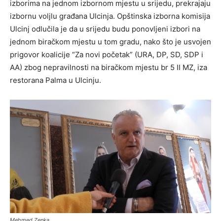
izborima na jednom izbornom mjestu u srijedu, prekrajaju
izbornu voljlu građana Ulcinja. Opštinska izborna komisija
Ulcinj odlučila je da u srijedu budu ponovljeni izbori na
jednom biračkom mjestu u tom gradu, nako što je usvojen
prigovor koalicije “Za novi početak” (URA, DP, SD, SDP i
AA) zbog nepravilnosti na biračkom mjestu br 5 II MZ, iza
restorana Palma u Ulcinju.
Mehmed Zenka