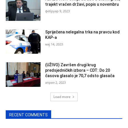
trajekt vraćen državi, popis u novembru
фебруар 9, 2023
Spriječena nelegalna trka na pravcu kod
KAP-a
мај 14, 2023
(UŽIVO) Završen drugi krug
predsjedničkih izbora – CDT: Do 20
časova glasalo je 70,7 odsto glasača
април 2, 2023
Load more
RECENT COMMENTS