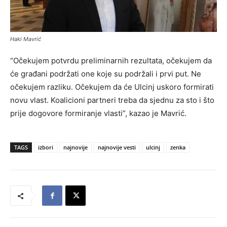
Haki Mavrić
“Očekujem potvrdu preliminarnih rezultata, očekujem da
će građani podržati one koje su podržali i prvi put. Ne
očekujem razliku. Očekujem da će Ulcinj uskoro formirati
novu vlast. Koalicioni partneri treba da sjednu za sto i što
prije dogovore formiranje vlasti”, kazao je Mavrić.
TAGS
izbori
najnovije
najnovije vesti
ulcinj
zenka