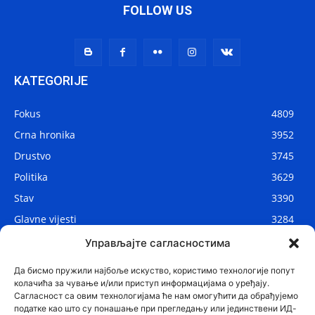
FOLLOW US
KATEGORIJE
Fokus
4809
Crna hronika
3952
Drustvo
3745
Politika
3629
Stav
3390
Glavne vijesti
3284
Lokalne vijesti
2906
Управљајте сагласностима
Svijet
1075
Да бисмо пружили најбоље искуство, користимо технологије попут
колачића за чување и/или приступ информацијама о уређају.
Сагласност са овим технологијама ће нам омогућити да обрађујемо
податке као што су понашање при прегледању или јединствени ИД-