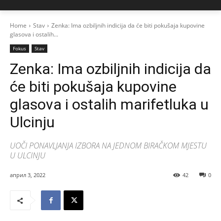
Home
Stav
Zenka: Ima ozbiljnih indicija da će biti pokušaja kupovine
glasova i ostalih...
Fokus
Stav
Zenka: Ima ozbiljnih indicija da
će biti pokušaja kupovine
glasova i ostalih marifetluka u
Ulcinju
UOČI PONAVLJANJA IZBORA NA JEDNOM BIRAČKOM MJESTU
U ULCINJU
април 3, 2022
42
0