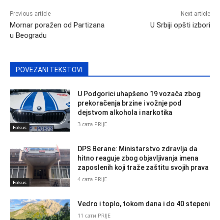
Previous article
Next article
Mornar poražen od Partizana
U Srbiji opšti izbori
u Beogradu
POVEZANI TEKSTOVI
U Podgorici uhapšeno 19 vozača zbog
prekoračenja brzine i vožnje pod
dejstvom alkohola i narkotika
3 сата PRIJE
Fokus
DPS Berane: Ministarstvo zdravlja da
hitno reaguje zbog objavljivanja imena
zaposlenih koji traže zaštitu svojih prava
4 сата PRIJE
Fokus
Vedro i toplo, tokom dana i do 40 stepeni
11 сати PRIJE