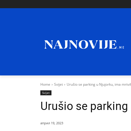
Home
Svijet
Urušio se parking u Njujorku, ima mrtvi
Svijet
Urušio se parking 
април 19, 2023