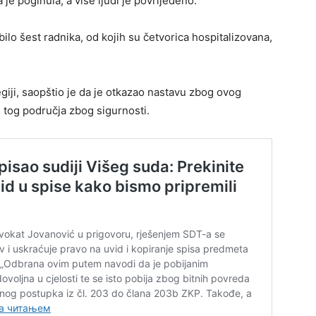
e poginula, a više ljudi je povrijeđeno.
 bilo šest radnika, od kojih su četvorica hospitalizovana,
regiji, saopštio je da je otkazao nastavu zbog ovog
e tog područja zbog sigurnosti.