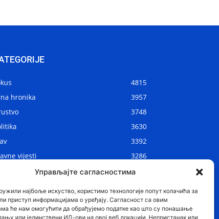
ATEGORIJE
okus
4815
rna hronika
3957
rustvo
3748
litika
3630
av
3392
avne vijesti
3286
kalne vijesti
2908
Управљајте сагласностима
ijet
1075
ружили најбоље искуство, користимо технологије попут колачића за
ли приступ информацијама о уређају. Сагласност са овим
ама ће нам омогућити да обрађујемо податке као што су понашање
дању или јединствени ИД-ови на овој веб локацији. Непристанак или