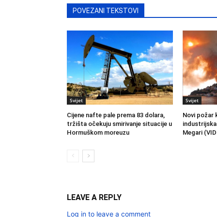
POVEZANI TEKSTOVI
Svijet
Svijet
Cijene nafte pale prema 83 dolara,
Novi požar 
tržišta očekuju smirivanje situacije u
industrijska
Hormuškom moreuzu
Megari (VID
LEAVE A REPLY
Log in to leave a comment