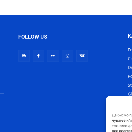
K
FOLLOW US
F
C
D
Po
St
Gl
Lo
Sv
Да бисмо п
чување и/и
технологиј
при прегле