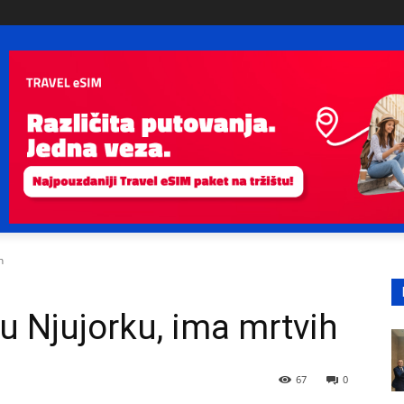
h
u Njujorku, ima mrtvih
67
0