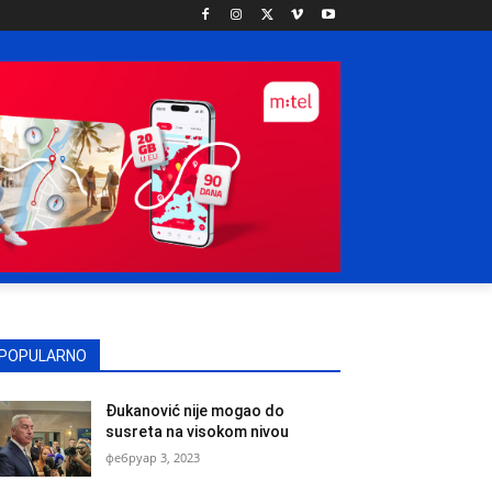
POPULARNO
Đukanović nije mogao do
susreta na visokom nivou
фебруар 3, 2023