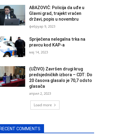
ABAZOVIĆ: Policija da uđe u
Glavni grad, trajekt vraćen
državi, popis u novembru
фебруар 9, 2023
Spriječena nelegalna trka na
pravcu kod KAP-a
мај 14, 2023
(UŽIVO) Završen drugi krug
predsjedničkih izbora – CDT: Do
20 časova glasalo je 70,7 odsto
glasača
април 2, 2023
Load more
RECENT COMMENTS