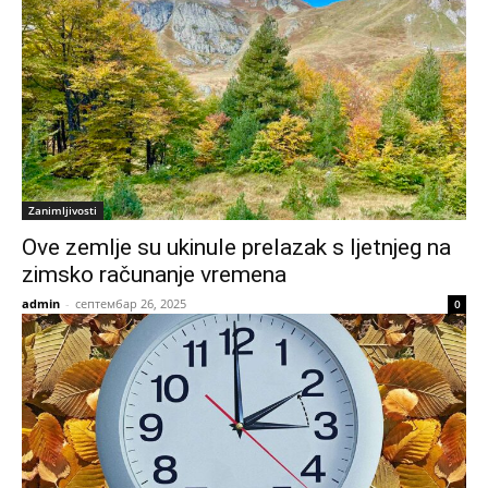
Zanimljivosti
Ove zemlje su ukinule prelazak s ljetnjeg na
zimsko računanje vremena
admin
-
септембар 26, 2025
0