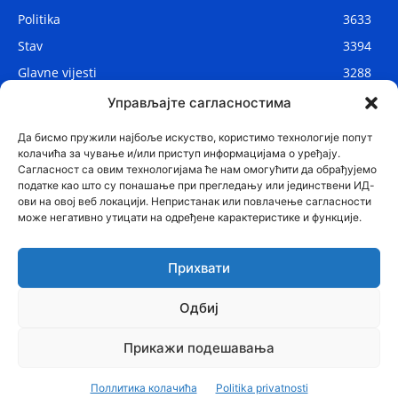
Politika
3633
Stav
3394
Glavne vijesti
3288
Lokalne vijesti
2912
Управљајте сагласностима
Svijet
1075
Да бисмо пружили најбоље искуство, користимо технологије попут
колачића за чување и/или приступ информацијама о уређају.
Сагласност са овим технологијама ће нам омогућити да обрађујемо
податке као што су понашање при прегледању или јединствени ИД-
ови на овој веб локацији. Непристанак или повлачење сагласности
може негативно утицати на одређене карактеристике и функције.
Прихвати
Одбиј
© Najnovije.me
Прикажи подешавања
Glavne vijesti
Politika
Drustvo
Region
Stav
Sport
Svijet
Поллитика колачића
Politika privatnosti
Zanimljivosti
Tehnologija
Lifestyle
Kontakt