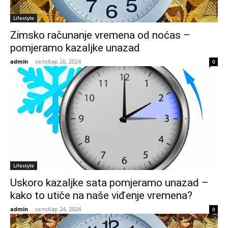
Lifestyle
Zimsko računanje vremena od noćas –
pomjeramo kazaljke unazad
admin
-
октобар 26, 2024
0
Lifestyle
Uskoro kazaljke sata pomjeramo unazad –
kako to utiče na naše viđenje vremena?
admin
-
октобар 24, 2024
0