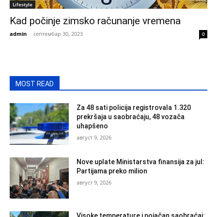
Lifestyle
Kad počinje zimsko računanje vremena
admin
-
септембар 30, 2023
0
MOST READ
Za 48 sati policija registrovala 1.320
prekršaja u saobraćaju, 48 vozača
uhapšeno
август 9, 2026
Nove uplate Ministarstva finansija za jul:
Partijama preko milion
август 9, 2026
Visoke temperature i pojačan saobraćaj: