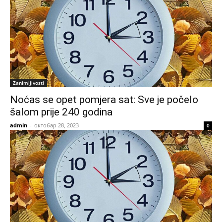
Zanimljivosti
Noćas se opet pomjera sat: Sve je počelo
šalom prije 240 godina
admin
-
октобар 28, 2023
0