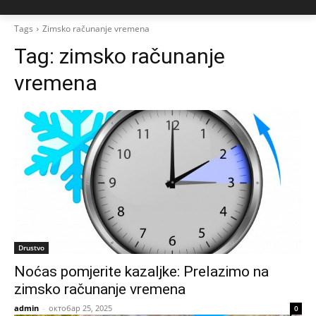
Tags
Zimsko računanje vremena
Tag:
zimsko računanje
vremena
Drustvo
Noćas pomjerite kazaljke: Prelazimo na
zimsko računanje vremena
admin
-
октобар 25, 2025
0