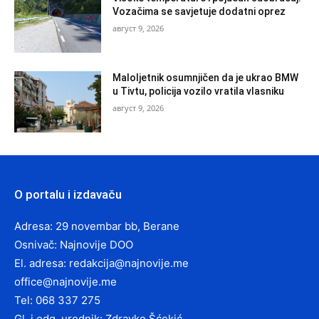
Vozačima se savjetuje dodatni oprez
август 9, 2026
Maloljetnik osumnjičen da je ukrao BMW
u Tivtu, policija vozilo vratila vlasniku
август 9, 2026
O portalu i izdavaču
Adresa: 29 novembar bb, Berane
Osnivač: Najnovije DOO
El. adresa:
redakcija@najnovije.me
office@najnovije.me
Tel: 068 337 275
Gl. i odg. urednik: Zdravko Šćekić