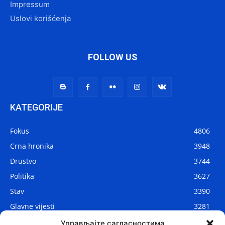
Impressum
Uslovi korišćenja
FOLLOW US
KATEGORIJE
Fokus
4806
Crna hronika
3948
Drustvo
3744
Politika
3627
Stav
3390
Glavne vijesti
3281
Lokalne vijesti
2904
Управљајте сагласностима