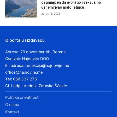
osumnjičen da je pratio i seksualno
uznemirivao maloljetnicu
август 5, 2026
O portalu i izdavaču
Adresa: 29 novembar bb, Berane
Osnivač: Najnovije DOO
El. adresa:
redakcija@najnovije.me
office@najnovije.me
Tel: 068 337 275
Gl. i odg. urednik: Zdravko Šćekić
Politika privatnosti
O nama
Kontakt