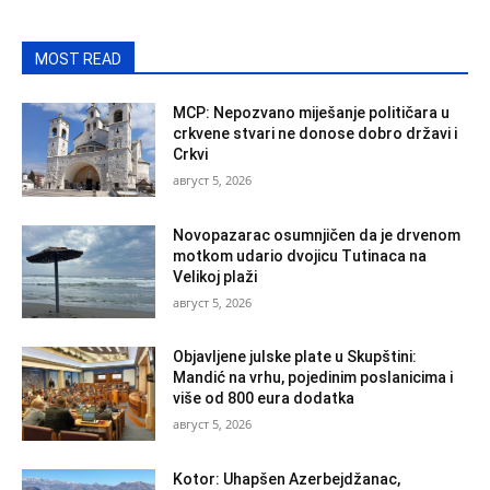
MOST READ
MCP: Nepozvano miješanje političara u
crkvene stvari ne donose dobro državi i
Crkvi
август 5, 2026
Novopazarac osumnjičen da je drvenom
motkom udario dvojicu Tutinaca na
Velikoj plaži
август 5, 2026
Objavljene julske plate u Skupštini:
Mandić na vrhu, pojedinim poslanicima i
više od 800 eura dodatka
август 5, 2026
Kotor: Uhapšen Azerbejdžanac,