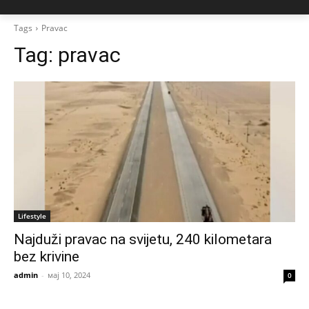
Tags
Pravac
Tag:
pravac
Lifestyle
Najduži pravac na svijetu, 240 kilometara
bez krivine
admin
-
мај 10, 2024
0