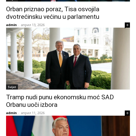
Orban priznao poraz, Tisa osvojila
dvotrećinsku većinu u parlamentu
admin
-
април 13, 2026
0
Svijet
Tramp nudi punu ekonomsku moć SAD
Orbanu uoči izbora
admin
-
април 11, 2026
0