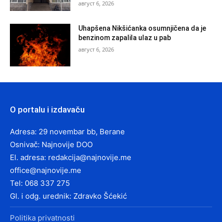
август 6, 2026
Uhapšena Nikšićanka osumnjičena da je
benzinom zapalila ulaz u pab
август 6, 2026
O portalu i izdavaču
Adresa: 29 novembar bb, Berane
Osnivač: Najnovije DOO
El. adresa:
redakcija@najnovije.me
office@najnovije.me
Tel: 068 337 275
Gl. i odg. urednik: Zdravko Šćekić
Politika privatnosti