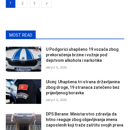
1
2
3
MOST READ
U Podgorici uhapšeno 19 vozača zbog
prekoračenja brzine i vožnje pod
dejstvom alkohola i narkotika
август 6, 2026
Ulcinj: Uhapšena tri strana državljanina
zbog droge, 19 stranaca zatečeno bez
prijavljenog boravka
август 6, 2026
DPS Berane: Ministarstvo zdravlja da
hitno reaguje zbog objavljivanja imena
zaposlenih koji traže zaštitu svojih prava