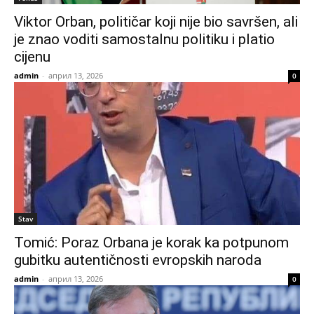
Viktor Orban, političar koji nije bio savršen, ali
je znao voditi samostalnu politiku i platio
cijenu
admin
-
април 13, 2026
0
Stav
Tomić: Poraz Orbana je korak ka potpunom
gubitku autentičnosti evropskih naroda
admin
-
април 13, 2026
0