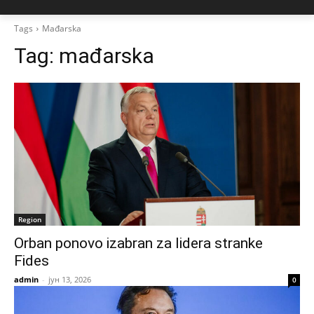
Tags
Mađarska
Tag:
mađarska
Region
Orban ponovo izabran za lidera stranke
Fides
admin
-
јун 13, 2026
0