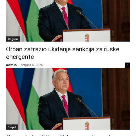
Region
Orban zatražio ukidanje sankcija za ruske
energente
admin
-
април 4, 2026
0
Svijet