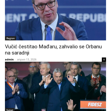
Region
Vučić čestitao Mađaru, zahvalio se Orbanu
na saradnji
admin
-
април 13, 2026
0
Svijet