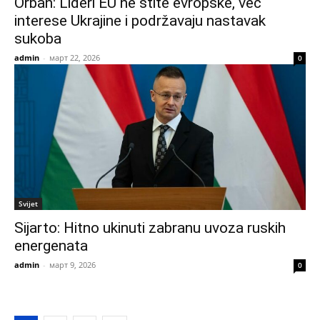
Orban: Lideri EU ne štite evropske, već
interese Ukrajine i podržavaju nastavak
sukoba
admin
-
март 22, 2026
0
Svijet
Sijarto: Hitno ukinuti zabranu uvoza ruskih
energenata
admin
-
март 9, 2026
0