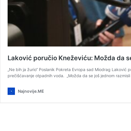
Laković poručio Kneževiću: Možda da se
„Ne bih ja žurio“ Poslanik Pokreta Evropa sad Miodrag Laković 
prečišćavanje otpadnih voda. „Možda da se još jednom razmisli t
Najnovije.ME