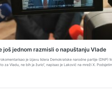
 još jednom razmisli o napuštanju Vlade
prokomentarisao je izjavu lidera Demokratske narodne partije (DNP) 
o za Vladu, ne bih ja žurio“, napisao je Laković na mreži X. Podsjet