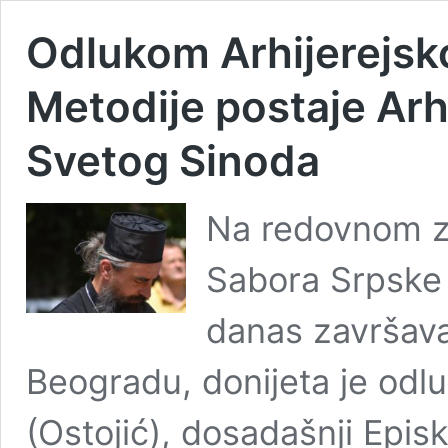
Odlukom Arhijerejsk
Metodije postaje Arhi
Svetog Sinoda
Na redovnom za
Sabora Srpske 
danas završav
Beogradu, donijeta je odl
(Ostojić), dosadašnji Epis