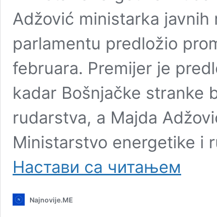
Adžović ministarka javnih 
parlamentu predložio prom
februara. Premijer je pre
kadar Bošnjačke stranke b
rudarstva, a Majda Adžović
Ministarstvo energetike i 
Knežević:
Настави са читањем
Nećemo
glasati
za
Najnovije.ME
rekonstrukc
od