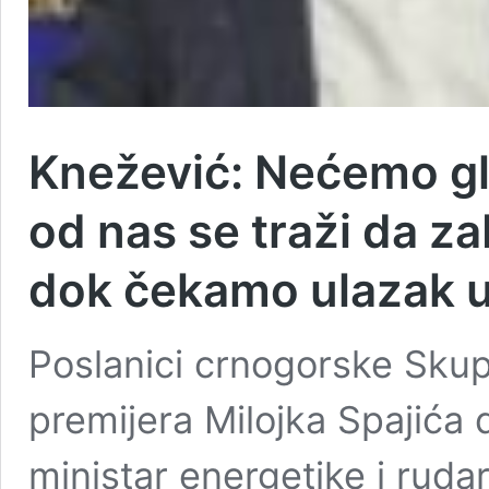
Knežević: Nećemo gla
od nas se traži da z
dok čekamo ulazak 
Poslanici crnogorske Skup
premijera Milojka Spajić
ministar energetike i ruda